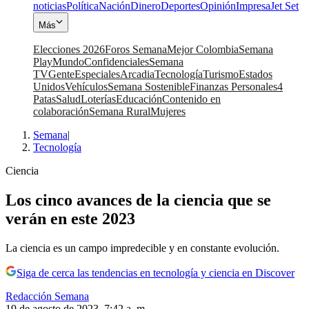
noticias
Política
Nación
Dinero
Deportes
Opinión
Impresa
Jet Set
Más
Elecciones 2026
Foros Semana
Mejor Colombia
Semana
Play
Mundo
Confidenciales
Semana
TV
Gente
Especiales
Arcadia
Tecnología
Turismo
Estados
Unidos
Vehículos
Semana Sostenible
Finanzas Personales
4
Patas
Salud
Loterías
Educación
Contenido en
colaboración
Semana Rural
Mujeres
Semana
|
Tecnología
Ciencia
Los cinco avances de la ciencia que se
verán en este 2023
La ciencia es un campo impredecible y en constante evolución.
Siga de cerca las tendencias en tecnología y ciencia en Discover
Redacción Semana
19 de agosto de 2023, 7:42 a. m.