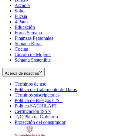
Arcadia
Soho
Opens
Fucsia
in
Opens
4 Patas
new
in
Educación
window
new
Foros Semana
window
Finanzas Personales
Semana Rural
Cocina
Círculo de Mujeres
Semana Sostenible
Acerca de nosotros
Términos de uso
Opens
Política de Tratamiento de Datos
in
Opens
Términos suscripciones
new
Opens
in
Política de Riesgos C/ST
window
in
Opens
new
Política SAGRILAFT
Opens
new
in
window
Certificación ISSN
Opens
in
window
new
TyC Plan de Gobierno
in
new
Opens
window
Protección del consumidor
new
window
in
Opens
window
new
in
window
new