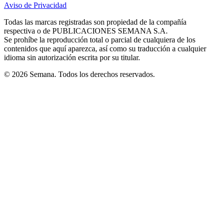
Aviso de Privacidad
Opens
new
new
new
new
new
in
window
window
window
window
window
Todas las marcas registradas son propiedad de la compañía
new
respectiva o de PUBLICACIONES SEMANA S.A.
window
Se prohíbe la reproducción total o parcial de cualquiera de los
contenidos que aquí aparezca, así como su traducción a cualquier
idioma sin autorización escrita por su titular.
© 2026 Semana. Todos los derechos reservados.