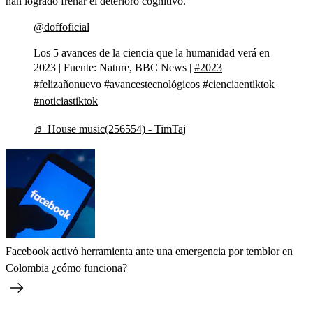
han logrado frenar el deterioro cognitivo.
@doffoficial
Los 5 avances de la ciencia que la humanidad verá en
2023 | Fuente: Nature, BBC News |
#2023
#felizañonuevo
#avancestecnológicos
#cienciaentiktok
#noticiastiktok
♬ House music(256554) - TimTaj
Facebook activó herramienta ante una emergencia por temblor en
Colombia ¿cómo funciona?