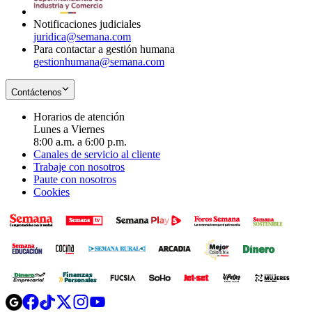
window
Notificaciones judiciales
juridica@semana.com
Para contactar a gestión humana
gestionhumana@semana.com
Contáctenos
Horarios de atención
Lunes a Viernes
8:00 a.m. a 6:00 p.m.
Canales de servicio al cliente
Trabaje con nosotros
Paute con nosotros
Cookies
Opens
Opens
Opens
Opens
Opens
in
in
in
in
in