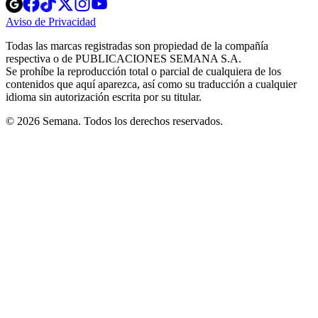
Opens
Opens
Opens
Opens
Opens
in
in
in
in
in
Aviso de Privacidad
Opens
new
new
new
new
new
in
window
window
window
window
window
Todas las marcas registradas son propiedad de la compañía
new
respectiva o de PUBLICACIONES SEMANA S.A.
window
Se prohíbe la reproducción total o parcial de cualquiera de los
contenidos que aquí aparezca, así como su traducción a cualquier
idioma sin autorización escrita por su titular.
© 2026 Semana. Todos los derechos reservados.