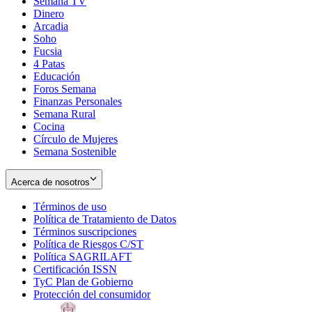
Semana TV
Dinero
Arcadia
Soho
Opens
Fucsia
in
Opens
4 Patas
new
in
Educación
window
new
Foros Semana
window
Finanzas Personales
Semana Rural
Cocina
Círculo de Mujeres
Semana Sostenible
Acerca de nosotros
Términos de uso
Opens
Política de Tratamiento de Datos
in
Opens
Términos suscripciones
new
Opens
in
Política de Riesgos C/ST
window
in
Opens
new
Política SAGRILAFT
Opens
new
in
window
Certificación ISSN
Opens
in
window
new
TyC Plan de Gobierno
in
new
Opens
window
Protección del consumidor
new
window
in
Opens
window
new
in