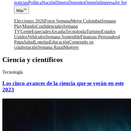
noticias
Política
Nación
Dinero
Deportes
Opinión
Impresa
Jet Set
Más
Elecciones 2026
Foros Semana
Mejor Colombia
Semana
Play
Mundo
Confidenciales
Semana
TV
Gente
Especiales
Arcadia
Tecnología
Turismo
Estados
Unidos
Vehículos
Semana Sostenible
Finanzas Personales
4
Patas
Salud
Loterías
Educación
Contenido en
colaboración
Semana Rural
Mujeres
Ciencia y científicos
Tecnología
Los cinco avances de la ciencia que se verán en este
2023