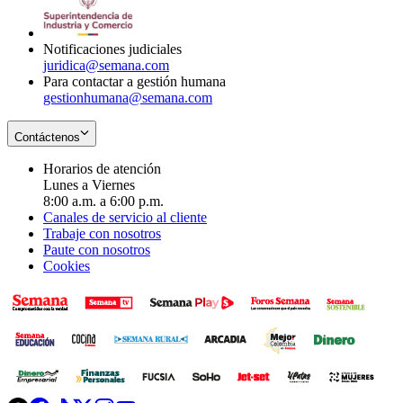
window
new
window
Notificaciones judiciales
juridica@semana.com
Para contactar a gestión humana
gestionhumana@semana.com
Contáctenos
Horarios de atención
Lunes a Viernes
8:00 a.m. a 6:00 p.m.
Canales de servicio al cliente
Trabaje con nosotros
Paute con nosotros
Cookies