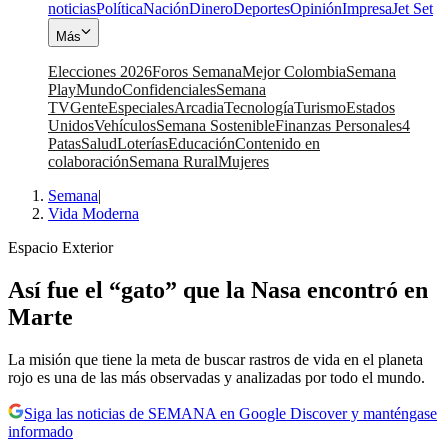
noticias
Política
Nación
Dinero
Deportes
Opinión
Impresa
Jet Set
Más
Elecciones 2026
Foros Semana
Mejor Colombia
Semana
Play
Mundo
Confidenciales
Semana
TV
Gente
Especiales
Arcadia
Tecnología
Turismo
Estados
Unidos
Vehículos
Semana Sostenible
Finanzas Personales
4
Patas
Salud
Loterías
Educación
Contenido en
colaboración
Semana Rural
Mujeres
Semana
|
Vida Moderna
Espacio Exterior
Así fue el “gato” que la Nasa encontró en
Marte
La misión que tiene la meta de buscar rastros de vida en el planeta
rojo es una de las más observadas y analizadas por todo el mundo.
Siga las noticias de SEMANA en Google Discover y manténgase
informado