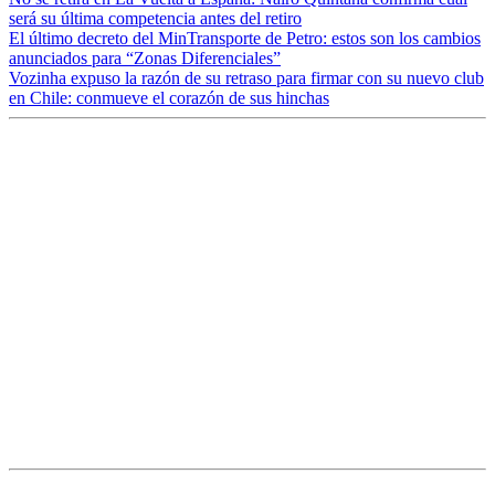
será su última competencia antes del retiro
El último decreto del MinTransporte de Petro: estos son los cambios
anunciados para “Zonas Diferenciales”
Vozinha expuso la razón de su retraso para firmar con su nuevo club
en Chile: conmueve el corazón de sus hinchas