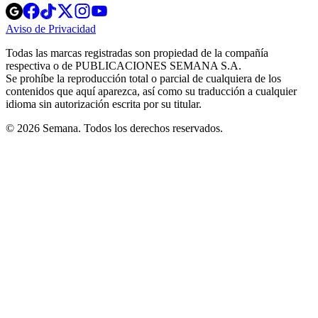
Opens
Opens
Opens
Opens
Opens
in
in
in
in
in
Aviso de Privacidad
Opens
new
new
new
new
new
in
window
window
window
window
window
Todas las marcas registradas son propiedad de la compañía
new
respectiva o de PUBLICACIONES SEMANA S.A.
window
Se prohíbe la reproducción total o parcial de cualquiera de los
contenidos que aquí aparezca, así como su traducción a cualquier
idioma sin autorización escrita por su titular.
© 2026 Semana. Todos los derechos reservados.