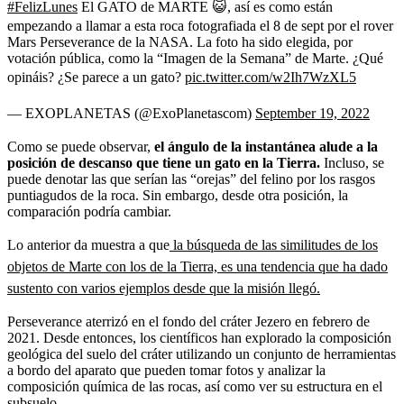
#FelizLunes
El GATO de MARTE 😺, así es como están
empezando a llamar a esta roca fotografiada el 8 de sept por el rover
Mars Perseverance de la NASA. La foto ha sido elegida, por
votación pública, como la “Imagen de la Semana” de Marte. ¿Qué
opináis? ¿Se parece a un gato?
pic.twitter.com/w2Ih7WzXL5
— EXOPLANETAS (@ExoPlanetascom)
September 19, 2022
Como se puede observar,
el ángulo de la instantánea alude a la
posición de descanso que tiene un gato en la Tierra.
Incluso, se
puede denotar las que serían las “orejas” del felino por los rasgos
puntiagudos de la roca. Sin embargo, desde otra posición, la
comparación podría cambiar.
Lo anterior da muestra a que
la búsqueda de las similitudes de los
objetos de Marte con los de la Tierra, es una tendencia que ha dado
sustento con varios ejemplos desde que la misión llegó.
Perseverance aterrizó en el fondo del cráter Jezero en febrero de
2021. Desde entonces, los científicos han explorado la composición
geológica del suelo del cráter utilizando un conjunto de herramientas
a bordo del aparato que pueden tomar fotos y analizar la
composición química de las rocas, así como ver su estructura en el
subsuelo.