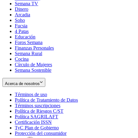
Semana TV
Dinero
Arcadia
Soho
Opens
Fucsia
in
Opens
4 Patas
new
in
Educación
window
new
Foros Semana
window
Finanzas Personales
Semana Rural
Cocina
Círculo de Mujeres
Semana Sostenible
Acerca de nosotros
Términos de uso
Opens
Política de Tratamiento de Datos
in
Opens
Términos suscripciones
new
Opens
in
Política de Riesgos C/ST
window
in
Opens
new
Política SAGRILAFT
Opens
new
in
window
Certificación ISSN
Opens
in
window
new
TyC Plan de Gobierno
in
new
Opens
window
Protección del consumidor
new
window
in
Opens