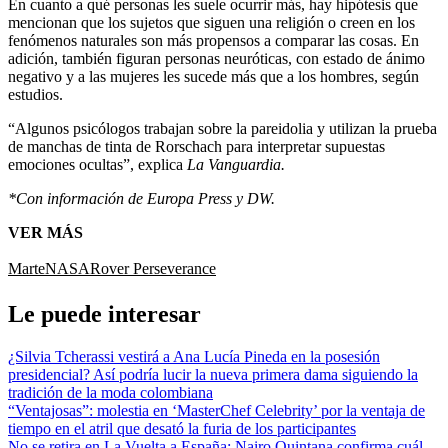
En cuanto a qué personas les suele ocurrir más, hay hipótesis que
mencionan que los sujetos que siguen una religión o creen en los
fenómenos naturales son más propensos a comparar las cosas. En
adición, también figuran personas neuróticas, con estado de ánimo
negativo y a las mujeres les sucede más que a los hombres, según
estudios.
“Algunos psicólogos trabajan sobre la pareidolia y utilizan la prueba
de manchas de tinta de Rorschach para interpretar supuestas
emociones ocultas”, explica
La Vanguardia.
*Con información de Europa Press y DW.
VER MÁS
Marte
NASA
Rover Perseverance
Le puede interesar
¿Silvia Tcherassi vestirá a Ana Lucía Pineda en la posesión
presidencial? Así podría lucir la nueva primera dama siguiendo la
tradición de la moda colombiana
“Ventajosas”: molestia en ‘MasterChef Celebrity’ por la ventaja de
tiempo en el atril que desató la furia de los participantes
No se retira en La Vuelta a España: Nairo Quintana confirma cuál