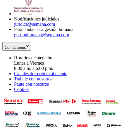
window
new
in
window
new
window
Notificaciones judiciales
juridica@semana.com
Para contactar a gestión humana
gestionhumana@semana.com
Contáctenos
Horarios de atención
Lunes a Viernes
8:00 a.m. a 6:00 p.m.
Canales de servicio al cliente
Trabaje con nosotros
Paute con nosotros
Cookies