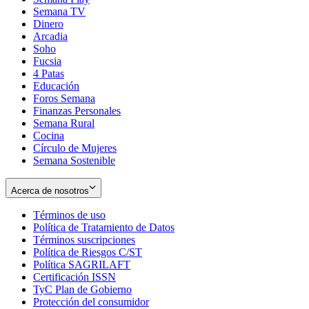
Semana TV
Dinero
Arcadia
Soho
Opens
Fucsia
in
Opens
4 Patas
new
in
Educación
window
new
Foros Semana
window
Finanzas Personales
Semana Rural
Cocina
Círculo de Mujeres
Semana Sostenible
Acerca de nosotros
Términos de uso
Opens
Política de Tratamiento de Datos
in
Opens
Términos suscripciones
new
Opens
in
Política de Riesgos C/ST
window
in
Opens
new
Política SAGRILAFT
Opens
new
in
window
Certificación ISSN
Opens
in
window
new
TyC Plan de Gobierno
in
new
Opens
window
Protección del consumidor
new
window
in
Opens