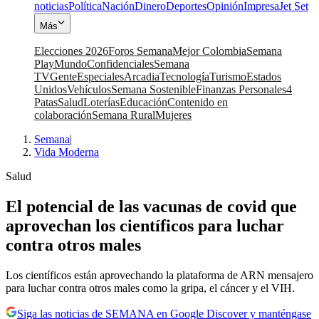
noticias
Política
Nación
Dinero
Deportes
Opinión
Impresa
Jet Set
Más
Elecciones 2026
Foros Semana
Mejor Colombia
Semana
Play
Mundo
Confidenciales
Semana
TV
Gente
Especiales
Arcadia
Tecnología
Turismo
Estados
Unidos
Vehículos
Semana Sostenible
Finanzas Personales
4
Patas
Salud
Loterías
Educación
Contenido en
colaboración
Semana Rural
Mujeres
Semana
|
Vida Moderna
Salud
El potencial de las vacunas de covid que
aprovechan los científicos para luchar
contra otros males
Los científicos están aprovechando la plataforma de ARN mensajero
para luchar contra otros males como la gripa, el cáncer y el VIH.
Siga las noticias de SEMANA en Google Discover y manténgase