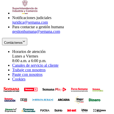
window
new
in
window
new
window
Notificaciones judiciales
juridica@semana.com
Para contactar a gestión humana
gestionhumana@semana.com
Contáctenos
Horarios de atención
Lunes a Viernes
8:00 a.m. a 6:00 p.m.
Canales de servicio al cliente
Trabaje con nosotros
Paute con nosotros
Cookies