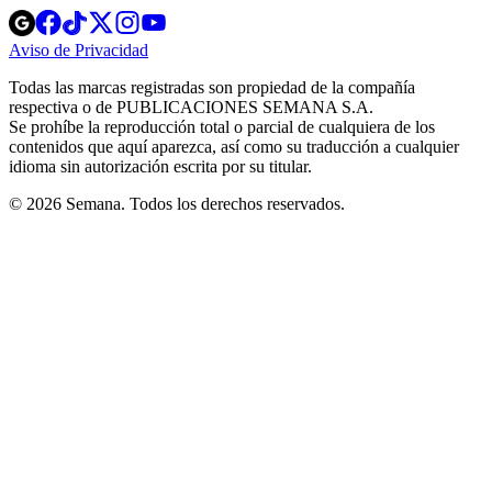
Opens
Opens
Opens
Opens
Opens
in
in
in
in
in
Aviso de Privacidad
Opens
new
new
new
new
new
in
window
window
window
window
window
Todas las marcas registradas son propiedad de la compañía
new
respectiva o de PUBLICACIONES SEMANA S.A.
window
Se prohíbe la reproducción total o parcial de cualquiera de los
contenidos que aquí aparezca, así como su traducción a cualquier
idioma sin autorización escrita por su titular.
© 2026 Semana. Todos los derechos reservados.