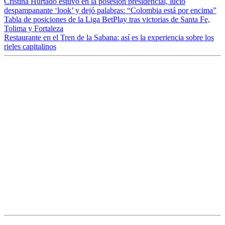
Cristina Hurtado estuvo en la posesión presidencial, lució
despampanante ‘look’ y dejó palabras: “Colombia está por encima”
Tabla de posiciones de la Liga BetPlay tras victorias de Santa Fe,
Tolima y Fortaleza
Restaurante en el Tren de la Sabana: así es la experiencia sobre los
rieles capitalinos