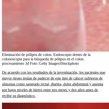
Eliminación de pólipos de colon. Endoscopio dentro de la
colonoscopia para la búsqueda de pólipos en el colon.
procesamiento 3d
Foto:
Getty Images/iStockphoto
De acuerdo con los resultados de la investigación, los pacientes que
mayor riesgo tenían de padecer de este tipo de cáncer sufrieron de
síntomas como sangrado rectal, diarrea, dolor abdominal y anemia
por bajos niveles de hierro entre tres meses y dos años antes de
recibir su diagnóstico.