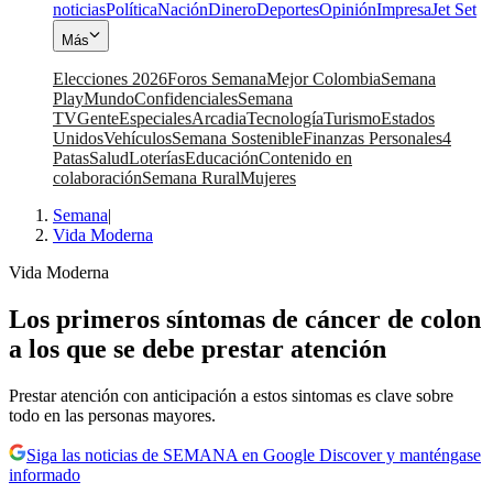
noticias
Política
Nación
Dinero
Deportes
Opinión
Impresa
Jet Set
Más
Elecciones 2026
Foros Semana
Mejor Colombia
Semana
Play
Mundo
Confidenciales
Semana
TV
Gente
Especiales
Arcadia
Tecnología
Turismo
Estados
Unidos
Vehículos
Semana Sostenible
Finanzas Personales
4
Patas
Salud
Loterías
Educación
Contenido en
colaboración
Semana Rural
Mujeres
Semana
|
Vida Moderna
Vida Moderna
Los primeros síntomas de cáncer de colon
a los que se debe prestar atención
Prestar atención con anticipación a estos sintomas es clave sobre
todo en las personas mayores.
Siga las noticias de SEMANA en Google Discover y manténgase
informado