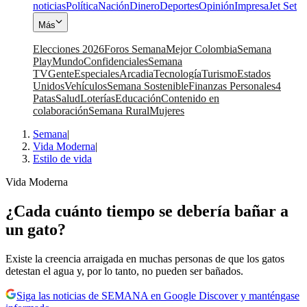
noticias
Política
Nación
Dinero
Deportes
Opinión
Impresa
Jet Set
Más
Elecciones 2026
Foros Semana
Mejor Colombia
Semana
Play
Mundo
Confidenciales
Semana
TV
Gente
Especiales
Arcadia
Tecnología
Turismo
Estados
Unidos
Vehículos
Semana Sostenible
Finanzas Personales
4
Patas
Salud
Loterías
Educación
Contenido en
colaboración
Semana Rural
Mujeres
Semana
|
Vida Moderna
|
Estilo de vida
Vida Moderna
¿Cada cuánto tiempo se debería bañar a
un gato?
Existe la creencia arraigada en muchas personas de que los gatos
detestan el agua y, por lo tanto, no pueden ser bañados.
Siga las noticias de SEMANA en Google Discover y manténgase