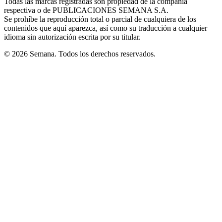
Todas las marcas registradas son propiedad de la compañía
new
respectiva o de PUBLICACIONES SEMANA S.A.
window
Se prohíbe la reproducción total o parcial de cualquiera de los
contenidos que aquí aparezca, así como su traducción a cualquier
idioma sin autorización escrita por su titular.
© 2026 Semana. Todos los derechos reservados.