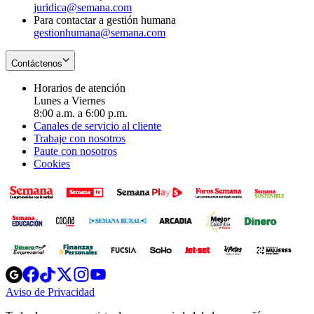
juridica@semana.com
Para contactar a gestión humana
gestionhumana@semana.com
Contáctenos
Horarios de atención
Lunes a Viernes
8:00 a.m. a 6:00 p.m.
Canales de servicio al cliente
Trabaje con nosotros
Paute con nosotros
Cookies
Opens
Opens
Opens
Opens
Opens
in
in
in
in
in
Aviso de Privacidad
Opens
new
new
new
new
new
in
window
window
window
window
window