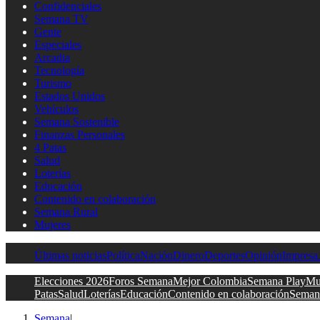
Confidenciales
Semana TV
Gente
Especiales
Arcadia
Tecnología
Turismo
Estados Unidos
Vehículos
Semana Sostenible
Finanzas Personales
4 Patas
Salud
Loterías
Educación
Contenido en colaboración
Semana Rural
Mujeres
Últimas noticias
Política
Nación
Dinero
Deportes
Opinión
Impresa
Elecciones 2026
Foros Semana
Mejor Colombia
Semana Play
Mu
Patas
Salud
Loterías
Educación
Contenido en colaboración
Seman
Semana
|