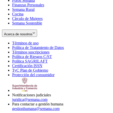
Foros Semana
window
Finanzas Personales
Semana Rural
Cocina
Círculo de Mujeres
Semana Sostenible
Acerca de nosotros
Términos de uso
Opens
Política de Tratamiento de Datos
in
Opens
Términos suscripciones
new
Opens
in
Política de Riesgos C/ST
window
in
Opens
new
Política SAGRILAFT
Opens
new
in
window
Certificación ISSN
Opens
in
window
new
TyC Plan de Gobierno
in
new
Opens
window
Protección del consumidor
new
window
in
Opens
window
new
in
window
new
window
Notificaciones judiciales
juridica@semana.com
Para contactar a gestión humana
gestionhumana@semana.com