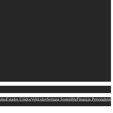
ismo
Estados Unidos
Vehículos
Semana Sostenible
Finanzas Personales
4