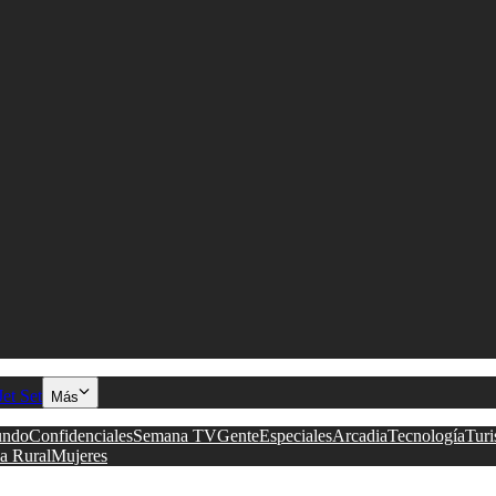
Jet Set
Más
ndo
Confidenciales
Semana TV
Gente
Especiales
Arcadia
Tecnología
Tur
a Rural
Mujeres