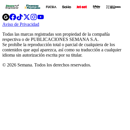
Opens
Opens
Opens
Opens
Opens
in
in
in
in
in
Aviso de Privacidad
Opens
new
new
new
new
new
in
window
window
window
window
window
Todas las marcas registradas son propiedad de la compañía
new
respectiva o de PUBLICACIONES SEMANA S.A.
window
Se prohíbe la reproducción total o parcial de cualquiera de los
contenidos que aquí aparezca, así como su traducción a cualquier
idioma sin autorización escrita por su titular.
© 2026 Semana. Todos los derechos reservados.