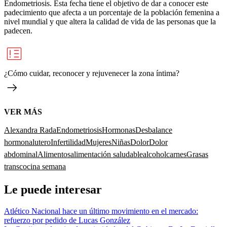
Endometriosis. Esta fecha tiene el objetivo de dar a conocer este
padecimiento que afecta a un porcentaje de la población femenina a
nivel mundial y que altera la calidad de vida de las personas que la
padecen.
¿Cómo cuidar, reconocer y rejuvenecer la zona íntima?
VER MÁS
Alexandra Rada
Endometriosis
Hormonas
Desbalance
hormonal
utero
Infertilidad
Mujeres
Niñas
Dolor
Dolor
abdominal
Alimentos
alimentación saludable
alcohol
carnes
Grasas
trans
cocina semana
Le puede interesar
Atlético Nacional hace un último movimiento en el mercado:
refuerzo por pedido de Lucas González