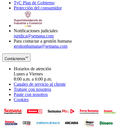
TyC Plan de Gobierno
in
new
Opens
window
Protección del consumidor
new
window
in
Opens
window
new
in
window
new
window
Notificaciones judiciales
juridica@semana.com
Para contactar a gestión humana
gestionhumana@semana.com
Contáctenos
Horarios de atención
Lunes a Viernes
8:00 a.m. a 6:00 p.m.
Canales de servicio al cliente
Trabaje con nosotros
Paute con nosotros
Cookies