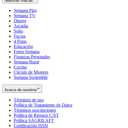
Nuestras marcas
Semana Play
Semana TV
Dinero
Arcadia
Soho
Opens
Fucsia
in
Opens
4 Patas
new
in
Educación
window
new
Foros Semana
window
Finanzas Personales
Semana Rural
Cocina
Círculo de Mujeres
Semana Sostenible
Acerca de nosotros
Términos de uso
Opens
Política de Tratamiento de Datos
in
Opens
Términos suscripciones
new
Opens
in
Política de Riesgos C/ST
window
in
Opens
new
Política SAGRILAFT
Opens
new
in
window
Certificación ISSN
Opens
in
window
new