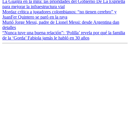
La Guajira en la mira: las prioridades del Gobierno De La Espriella
para mejorar la infraestructura vial
Mordaz crítica a jugadores colombianos: “no tienen cerebro” y
JuanFer Quintero se paró en la raya
Murió Jorge Messi, padre de Lionel Messi: desde Argentina dan
detalles
“Nunca tuve una buena relación”: ‘Polilla’ revela por qué la familia
de la ‘Gorda’ Fabiola jamás le habló en 30 años