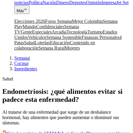
noticias
Política
Nación
Dinero
Deportes
Opinión
Impresa
Jet Set
Más
Elecciones 2026
Foros Semana
Mejor Colombia
Semana
Play
Mundo
Confidenciales
Semana
TV
Gente
Especiales
Arcadia
Tecnología
Turismo
Estados
Unidos
Vehículos
Semana Sostenible
Finanzas Personales
4
Patas
Salud
Loterías
Educación
Contenido en
colaboración
Semana Rural
Mujeres
Semana
|
Cocina
|
Ingredientes
Salud
Endometriosis: ¿qué alimentos evitar si
padece esta enfermedad?
Al tratarse de una enfermedad que surge de un desbalance
hormonal, hay alimentos que pueden aumentar o disminuir sus
síntomas.