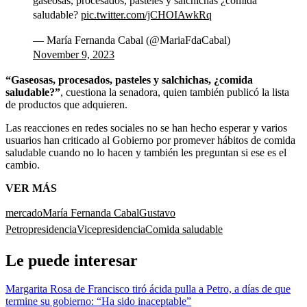
gaseosas, procesados, pasteles y salchichas ¿comida
saludable?
pic.twitter.com/jCHOIAwkRq
— María Fernanda Cabal (@MariaFdaCabal)
November 9, 2023
“Gaseosas, procesados, pasteles y salchichas, ¿comida
saludable?”
, cuestiona la senadora, quien también publicó la lista
de productos que adquieren.
Las reacciones en redes sociales no se han hecho esperar y varios
usuarios han criticado al Gobierno por promever hábitos de comida
saludable cuando no lo hacen y también les preguntan si ese es el
cambio.
VER MÁS
mercado
María Fernanda Cabal
Gustavo
Petro
presidencia
Vicepresidencia
Comida saludable
Le puede interesar
Margarita Rosa de Francisco tiró ácida pulla a Petro, a días de que
termine su gobierno: “Ha sido inaceptable”