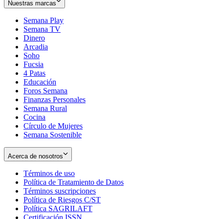
Nuestras marcas
Semana Play
Semana TV
Dinero
Arcadia
Soho
Opens
Fucsia
in
Opens
4 Patas
new
in
Educación
window
new
Foros Semana
window
Finanzas Personales
Semana Rural
Cocina
Círculo de Mujeres
Semana Sostenible
Acerca de nosotros
Términos de uso
Opens
Política de Tratamiento de Datos
in
Opens
Términos suscripciones
new
Opens
in
Política de Riesgos C/ST
window
in
Opens
new
Política SAGRILAFT
Opens
new
in
window
Certificación ISSN
Opens
in
window
new