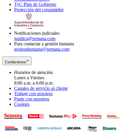
TyC Plan de Gobierno
in
new
Opens
window
Protección del consumidor
new
window
in
Opens
window
new
in
window
new
window
Notificaciones judiciales
juridica@semana.com
Para contactar a gestión humana
gestionhumana@semana.com
Contáctenos
Horarios de atención
Lunes a Viernes
8:00 a.m. a 6:00 p.m.
Canales de servicio al cliente
Trabaje con nosotros
Paute con nosotros
Cookies