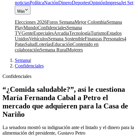
noticias
Política
Nación
Dinero
Deportes
Opinión
Impresa
Jet Set
Más
Elecciones 2026
Foros Semana
Mejor Colombia
Semana
Play
Mundo
Confidenciales
Semana
TV
Gente
Especiales
Arcadia
Tecnología
Turismo
Estados
Unidos
Vehículos
Semana Sostenible
Finanzas Personales
4
Patas
Salud
Loterías
Educación
Contenido en
colaboración
Semana Rural
Mujeres
Semana
|
Confidenciales
Confidenciales
“¿Comida saludable?”, así le cuestiona
María Fernanda Cabal a Petro el
mercado que adquieren para la Casa de
Nariño
La senadora mostró su indignación ante el listado y el dinero para la
alimentación del presidente, Gustavo Petro