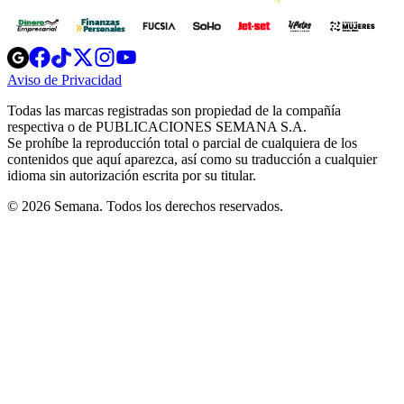
Opens
Opens
Opens
Opens
Opens
in
in
in
in
in
Aviso de Privacidad
Opens
new
new
new
new
new
in
window
window
window
window
window
Todas las marcas registradas son propiedad de la compañía
new
respectiva o de PUBLICACIONES SEMANA S.A.
window
Se prohíbe la reproducción total o parcial de cualquiera de los
contenidos que aquí aparezca, así como su traducción a cualquier
idioma sin autorización escrita por su titular.
© 2026 Semana. Todos los derechos reservados.