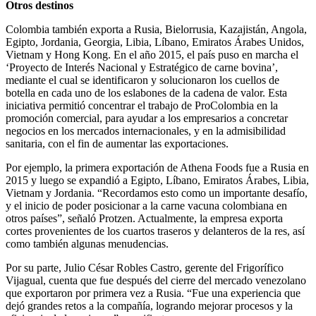
Otros destinos
Colombia también exporta a Rusia, Bielorrusia, Kazajistán, Angola,
Egipto, Jordania, Georgia, Libia, Líbano, Emiratos Árabes Unidos,
Vietnam y Hong Kong. En el año 2015, el país puso en marcha el
‘Proyecto de Interés Nacional y Estratégico de carne bovina’,
mediante el cual se identificaron y solucionaron los cuellos de
botella en cada uno de los eslabones de la cadena de valor. Esta
iniciativa permitió concentrar el trabajo de ProColombia en la
promoción comercial, para ayudar a los empresarios a concretar
negocios en los mercados internacionales, y en la admisibilidad
sanitaria, con el fin de aumentar las exportaciones.
Por ejemplo, la primera exportación de Athena Foods fue a Rusia en
2015 y luego se expandió a Egipto, Líbano, Emiratos Árabes, Libia,
Vietnam y Jordania. “Recordamos esto como un importante desafío,
y el inicio de poder posicionar a la carne vacuna colombiana en
otros países”, señaló Protzen. Actualmente, la empresa exporta
cortes provenientes de los cuartos traseros y delanteros de la res, así
como también algunas menudencias.
Por su parte, Julio César Robles Castro, gerente del Frigorífico
Vijagual, cuenta que fue después del cierre del mercado venezolano
que exportaron por primera vez a Rusia. “Fue una experiencia que
dejó grandes retos a la compañía, logrando mejorar procesos y la