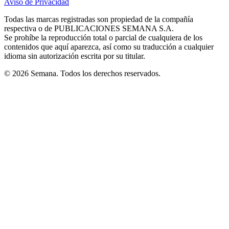
Aviso de Privacidad
Opens
new
new
new
new
new
in
window
window
window
window
window
Todas las marcas registradas son propiedad de la compañía
new
respectiva o de PUBLICACIONES SEMANA S.A.
window
Se prohíbe la reproducción total o parcial de cualquiera de los
contenidos que aquí aparezca, así como su traducción a cualquier
idioma sin autorización escrita por su titular.
© 2026 Semana. Todos los derechos reservados.