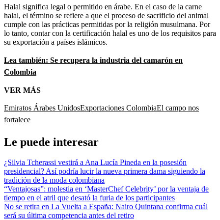
Halal significa legal o permitido en árabe. En el caso de la carne
halal, el término se refiere a que el proceso de sacrificio del animal
cumple con las prácticas permitidas por la religión musulmana. Por
lo tanto, contar con la certificación halal es uno de los requisitos para
su exportación a países islámicos.
Lea también: Se recupera la industria del camarón en
Colombia
VER MÁS
Emiratos Árabes Unidos
Exportaciones Colombia
El campo nos
fortalece
Le puede interesar
¿Silvia Tcherassi vestirá a Ana Lucía Pineda en la posesión
presidencial? Así podría lucir la nueva primera dama siguiendo la
tradición de la moda colombiana
“Ventajosas”: molestia en ‘MasterChef Celebrity’ por la ventaja de
tiempo en el atril que desató la furia de los participantes
No se retira en La Vuelta a España: Nairo Quintana confirma cuál
será su última competencia antes del retiro