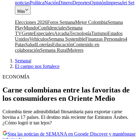
noticias
Política
Nación
Dinero
Deportes
Opinión
Impresa
Jet Set
Más
Elecciones 2026
Foros Semana
Mejor Colombia
Semana
Play
Mundo
Confidenciales
Semana
TV
Gente
Especiales
Arcadia
Tecnología
Turismo
Estados
Unidos
Vehículos
Semana Sostenible
Finanzas Personales
4
Patas
Salud
Loterías
Educación
Contenido en
colaboración
Semana Rural
Mujeres
Semana
|
El campo nos fortalece
ECONOMÍA
Carne colombiana entre las favoritas de
los consumidores en Oriente Medio
Colombia tiene admisibilidad fitosanitaria para exportar carne
bovina a 17 países. El destino más reciente fue Emiratos Árabes.
¿Cómo logró ir tan lejos?
Siga las noticias de SEMANA en Google Discover y manténgase