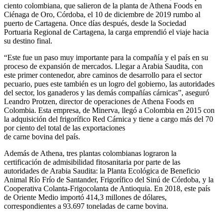
ciento colombiana, que salieron de la planta de Athena Foods en
Ciénaga de Oro, Córdoba, el 10 de diciembre de 2019 rumbo al
puerto de Cartagena. Once días después, desde la Sociedad
Portuaria Regional de Cartagena, la carga emprendió el viaje hacia
su destino final.
“Este fue un paso muy importante para la compañía y el país en su
proceso de expansión de mercados. Llegar a Arabia Saudita, con
este primer contenedor, abre caminos de desarrollo para el sector
pecuario, pues este también es un logro del gobierno, las autoridades
del sector, los ganaderos y las demás compañías cárnicas”, aseguró
Leandro Protzen, director de operaciones de Athena Foods en
Colombia. Esta empresa, de Minerva, llegó a Colombia en 2015 con
la adquisición del frigorífico Red Cárnica y tiene a cargo más del 70
por ciento del total de las exportaciones
de carne bovina del país.
Además de Athena, tres plantas colombianas lograron la
certificación de admisibilidad fitosanitaria por parte de las
autoridades de Arabia Saudita: la Planta Ecológica de Beneficio
Animal Río Frío de Santander, Frigorífico del Sinú de Córdoba, y la
Cooperativa Colanta-Frigocolanta de Antioquia. En 2018, este país
de Oriente Medio importó 414,3 millones de dólares,
correspondientes a 93.697 toneladas de carne bovina.