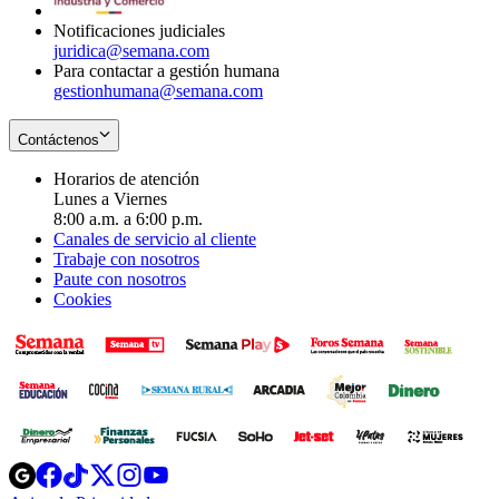
window
Notificaciones judiciales
juridica@semana.com
Para contactar a gestión humana
gestionhumana@semana.com
Contáctenos
Horarios de atención
Lunes a Viernes
8:00 a.m. a 6:00 p.m.
Canales de servicio al cliente
Trabaje con nosotros
Paute con nosotros
Cookies
Opens
Opens
Opens
Opens
Opens
in
in
in
in
in