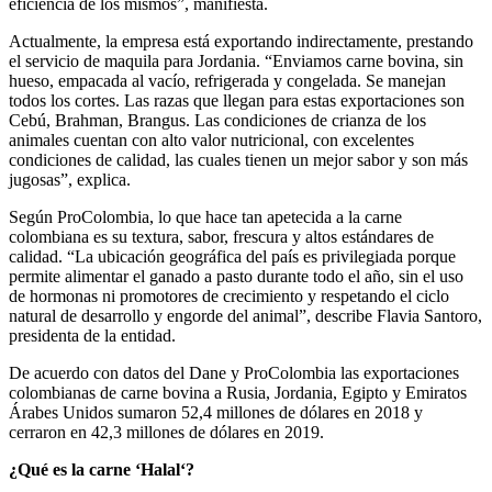
eficiencia de los mismos”, manifiesta.
Actualmente, la empresa está exportando indirectamente, prestando
el servicio de maquila para Jordania. “Enviamos carne bovina, sin
hueso, empacada al vacío, refrigerada y congelada. Se manejan
todos los cortes. Las razas que llegan para estas exportaciones son
Cebú, Brahman, Brangus. Las condiciones de crianza de los
animales cuentan con alto valor nutricional, con excelentes
condiciones de calidad, las cuales tienen un mejor sabor y son más
jugosas”, explica.
Según ProColombia, lo que hace tan apetecida a la carne
colombiana es su textura, sabor, frescura y altos estándares de
calidad. “La ubicación geográfica del país es privilegiada porque
permite alimentar el ganado a pasto durante todo el año, sin el uso
de hormonas ni promotores de crecimiento y respetando el ciclo
natural de desarrollo y engorde del animal”, describe Flavia Santoro,
presidenta de la entidad.
De acuerdo con datos del Dane y ProColombia las exportaciones
colombianas de carne bovina a Rusia, Jordania, Egipto y Emiratos
Árabes Unidos sumaron 52,4 millones de dólares en 2018 y
cerraron en 42,3 millones de dólares en 2019.
¿Qué es la carne ‘Halal‘?