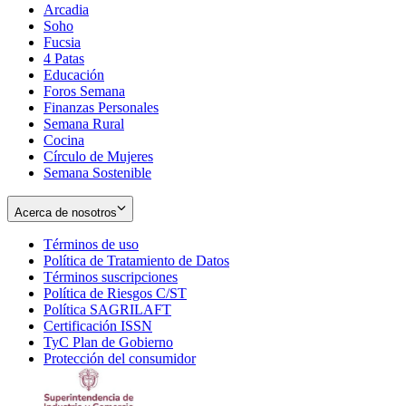
Arcadia
Soho
Opens
Fucsia
in
Opens
4 Patas
new
in
Educación
window
new
Foros Semana
window
Finanzas Personales
Semana Rural
Cocina
Círculo de Mujeres
Semana Sostenible
Acerca de nosotros
Términos de uso
Opens
Política de Tratamiento de Datos
in
Opens
Términos suscripciones
new
Opens
in
Política de Riesgos C/ST
window
in
Opens
new
Política SAGRILAFT
Opens
new
in
window
Certificación ISSN
Opens
in
window
new
TyC Plan de Gobierno
in
new
Opens
window
Protección del consumidor
new
window
in
Opens
window
new
in
window
new