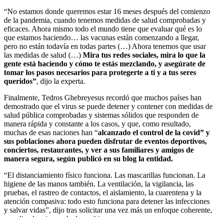
“No estamos donde queremos estar 16 meses después del comienzo
de la pandemia, cuando tenemos medidas de salud comprobadas y
eficaces. Ahora mismo todo el mundo tiene que evaluar qué es lo
que estamos haciendo… las vacunas están comenzando a llegar,
pero no están todavía en todas partes (…) Ahora tenemos que usar
las medidas de salud (…)
Mira tus redes sociales, mira lo que la
gente está haciendo y cómo te estás mezclando, y asegúrate de
tomar los pasos necesarios para protegerte a ti y a tus seres
queridos”
, dijo la experta.
Finalmente, Tedros Ghebreyesus recordó que muchos países han
demostrado que el virus se puede detener y contener con medidas de
salud pública comprobadas y sistemas sólidos que responden de
manera rápida y constante a los casos, y que, como resultado,
muchas de esas naciones han “
alcanzado el control de la covid” y
sus poblaciones ahora pueden disfrutar de eventos deportivos,
conciertos, restaurantes, y ver a sus familiares y amigos de
manera segura, según publicó en su blog la entidad.
“El distanciamiento físico funciona. Las mascarillas funcionan. La
higiene de las manos también. La ventilación, la vigilancia, las
pruebas, el rastreo de contactos, el aislamiento, la cuarentena y la
atención compasiva: todo esto funciona para detener las infecciones
y salvar vidas”, dijo tras solicitar una vez más un enfoque coherente,