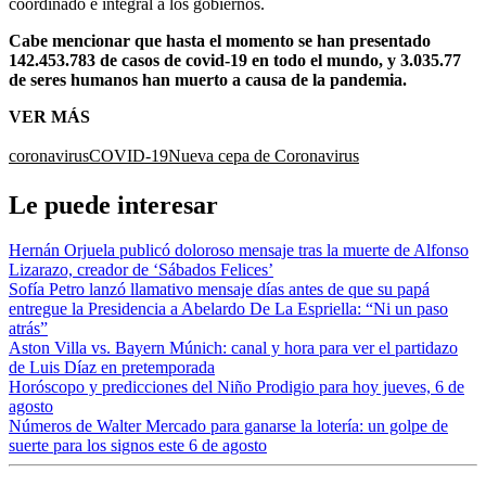
coordinado e integral a los gobiernos.
Cabe mencionar que hasta el momento se han presentado
142.453.783 de casos de covid-19 en todo el mundo, y 3.035.77
de seres humanos han muerto a causa de la pandemia.
VER MÁS
coronavirus
COVID-19
Nueva cepa de Coronavirus
Le puede interesar
Hernán Orjuela publicó doloroso mensaje tras la muerte de Alfonso
Lizarazo, creador de ‘Sábados Felices’
Sofía Petro lanzó llamativo mensaje días antes de que su papá
entregue la Presidencia a Abelardo De La Espriella: “Ni un paso
atrás”
Aston Villa vs. Bayern Múnich: canal y hora para ver el partidazo
de Luis Díaz en pretemporada
Horóscopo y predicciones del Niño Prodigio para hoy jueves, 6 de
agosto
Números de Walter Mercado para ganarse la lotería: un golpe de
suerte para los signos este 6 de agosto