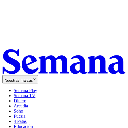
Nuestras marcas
Semana Play
Semana TV
Dinero
Arcadia
Soho
Opens
Fucsia
in
Opens
4 Patas
new
in
Educación
window
new