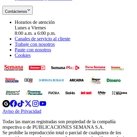
Contáctenos
Horarios de atención
Lunes a Viernes
8:00 a.m. a 6:00 p.m.
Canales de servicio al cliente
Trabaje con nosotros
Paute con nosotros
Cookies
Opens
Opens
Opens
Opens
Opens
in
in
in
in
in
Aviso de Privacidad
Opens
new
new
new
new
new
in
window
window
window
window
window
Todas las marcas registradas son propiedad de la compañía
new
respectiva o de PUBLICACIONES SEMANA S.A.
window
Se prohíbe la reproducción total o parcial de cualquiera de los