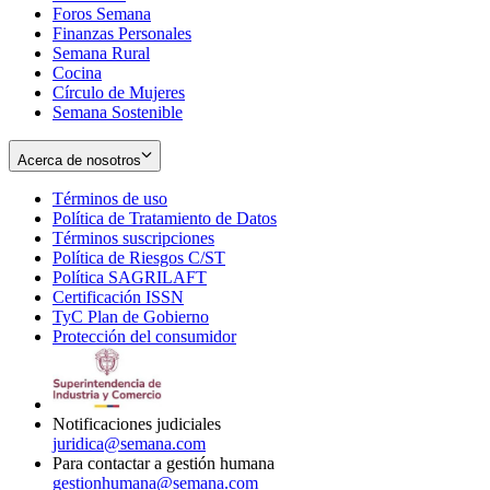
Foros Semana
window
Finanzas Personales
Semana Rural
Cocina
Círculo de Mujeres
Semana Sostenible
Acerca de nosotros
Términos de uso
Opens
Política de Tratamiento de Datos
in
Opens
Términos suscripciones
new
Opens
in
Política de Riesgos C/ST
window
in
Opens
new
Política SAGRILAFT
Opens
new
in
window
Certificación ISSN
Opens
in
window
new
TyC Plan de Gobierno
in
new
Opens
window
Protección del consumidor
new
window
in
Opens
window
new
in
window
new
window
Notificaciones judiciales
juridica@semana.com
Para contactar a gestión humana
gestionhumana@semana.com