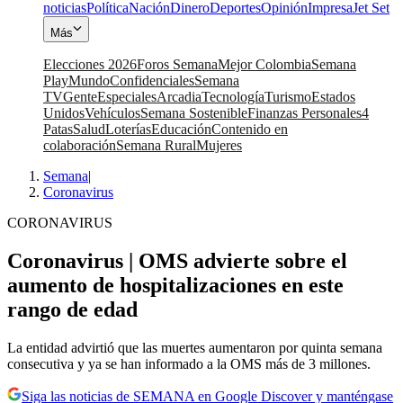
noticias
Política
Nación
Dinero
Deportes
Opinión
Impresa
Jet Set
Más
Elecciones 2026
Foros Semana
Mejor Colombia
Semana
Play
Mundo
Confidenciales
Semana
TV
Gente
Especiales
Arcadia
Tecnología
Turismo
Estados
Unidos
Vehículos
Semana Sostenible
Finanzas Personales
4
Patas
Salud
Loterías
Educación
Contenido en
colaboración
Semana Rural
Mujeres
Semana
|
Coronavirus
CORONAVIRUS
Coronavirus | OMS advierte sobre el
aumento de hospitalizaciones en este
rango de edad
La entidad advirtió que las muertes aumentaron por quinta semana
consecutiva y ya se han informado a la OMS más de 3 millones.
Siga las noticias de SEMANA en Google Discover y manténgase