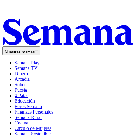
Nuestras marcas
Semana Play
Semana TV
Dinero
Arcadia
Soho
Opens
Fucsia
in
Opens
4 Patas
new
in
Educación
window
new
Foros Semana
window
Finanzas Personales
Semana Rural
Cocina
Círculo de Mujeres
Semana Sostenible