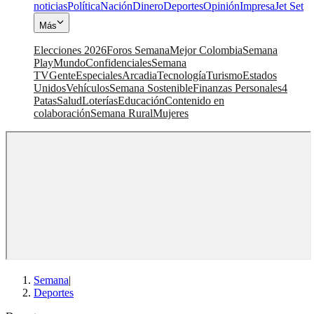
noticias
Política
Nación
Dinero
Deportes
Opinión
Impresa
Jet Set
Más
Elecciones 2026
Foros Semana
Mejor Colombia
Semana
Play
Mundo
Confidenciales
Semana
TV
Gente
Especiales
Arcadia
Tecnología
Turismo
Estados
Unidos
Vehículos
Semana Sostenible
Finanzas Personales
4
Patas
Salud
Loterías
Educación
Contenido en
colaboración
Semana Rural
Mujeres
Semana
|
Deportes