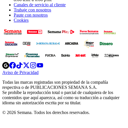
Canales de servicio al cliente
Trabaje con nosotros
Paute con nosotros
Cookies
Opens
Opens
Opens
Opens
Opens
in
in
in
in
in
Aviso de Privacidad
Opens
new
new
new
new
new
in
window
window
window
window
window
Todas las marcas registradas son propiedad de la compañía
new
respectiva o de PUBLICACIONES SEMANA S.A.
window
Se prohíbe la reproducción total o parcial de cualquiera de los
contenidos que aquí aparezca, así como su traducción a cualquier
idioma sin autorización escrita por su titular.
© 2026 Semana. Todos los derechos reservados.