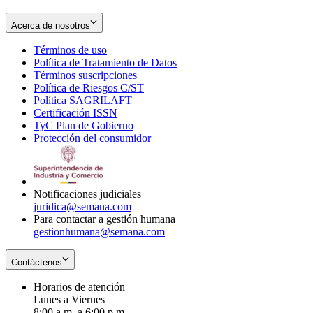
Acerca de nosotros
Términos de uso
Opens
Política de Tratamiento de Datos
in
Opens
Términos suscripciones
new
Opens
in
Política de Riesgos C/ST
window
in
Opens
new
Política SAGRILAFT
Opens
new
in
window
Certificación ISSN
Opens
in
window
new
TyC Plan de Gobierno
in
new
Opens
window
Protección del consumidor
new
window
in
Opens
window
new
in
window
new
window
Notificaciones judiciales
juridica@semana.com
Para contactar a gestión humana
gestionhumana@semana.com
Contáctenos
Horarios de atención
Lunes a Viernes
8:00 a.m. a 6:00 p.m.