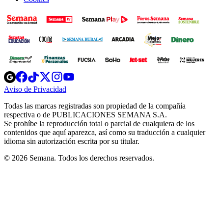
Opens
Opens
Opens
Opens
Opens
in
in
in
in
in
Aviso de Privacidad
Opens
new
new
new
new
new
in
window
window
window
window
window
Todas las marcas registradas son propiedad de la compañía
new
respectiva o de PUBLICACIONES SEMANA S.A.
window
Se prohíbe la reproducción total o parcial de cualquiera de los
contenidos que aquí aparezca, así como su traducción a cualquier
idioma sin autorización escrita por su titular.
© 2026 Semana. Todos los derechos reservados.