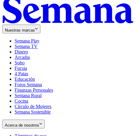
Nuestras marcas
Semana Play
Semana TV
Dinero
Arcadia
Soho
Opens
Fucsia
in
Opens
4 Patas
new
in
Educación
window
new
Foros Semana
window
Finanzas Personales
Semana Rural
Cocina
Círculo de Mujeres
Semana Sostenible
Acerca de nosotros
Términos de uso
Opens