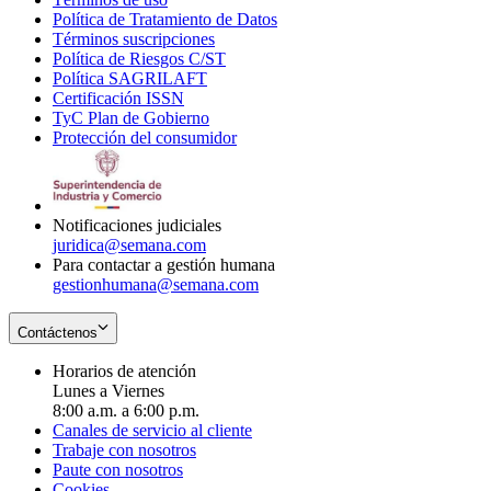
Política de Tratamiento de Datos
in
Opens
Términos suscripciones
new
Opens
in
Política de Riesgos C/ST
window
in
Opens
new
Política SAGRILAFT
Opens
new
in
window
Certificación ISSN
Opens
in
window
new
TyC Plan de Gobierno
in
new
Opens
window
Protección del consumidor
new
window
in
Opens
window
new
in
window
new
window
Notificaciones judiciales
juridica@semana.com
Para contactar a gestión humana
gestionhumana@semana.com
Contáctenos
Horarios de atención
Lunes a Viernes
8:00 a.m. a 6:00 p.m.
Canales de servicio al cliente
Trabaje con nosotros
Paute con nosotros
Cookies