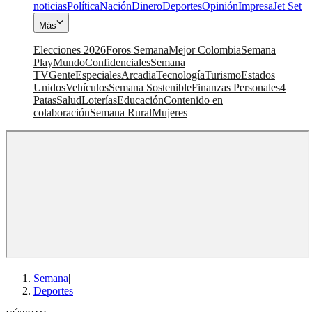
noticias
Política
Nación
Dinero
Deportes
Opinión
Impresa
Jet Set
Más
Elecciones 2026
Foros Semana
Mejor Colombia
Semana
Play
Mundo
Confidenciales
Semana
TV
Gente
Especiales
Arcadia
Tecnología
Turismo
Estados
Unidos
Vehículos
Semana Sostenible
Finanzas Personales
4
Patas
Salud
Loterías
Educación
Contenido en
colaboración
Semana Rural
Mujeres
Semana
|
Deportes