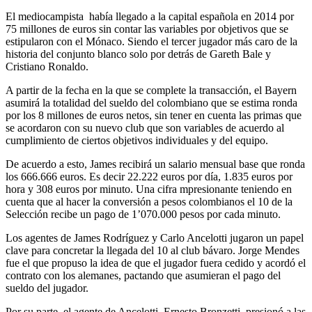
El mediocampista había llegado a la capital española en 2014 por
75 millones de euros sin contar las variables por objetivos que se
estipularon con el Mónaco. Siendo el tercer jugador más caro de la
historia del conjunto blanco solo por detrás de Gareth Bale y
Cristiano Ronaldo.
A partir de la fecha en la que se complete la transacción, el Bayern
asumirá la totalidad del sueldo del colombiano que se estima ronda
por los 8 millones de euros netos, sin tener en cuenta las primas que
se acordaron con su nuevo club que son variables de acuerdo al
cumplimiento de ciertos objetivos individuales y del equipo.
De acuerdo a esto, James recibirá un salario mensual base que ronda
los 666.666 euros. Es decir 22.222 euros por día, 1.835 euros por
hora y 308 euros por minuto. Una cifra mpresionante teniendo en
cuenta que al hacer la conversión a pesos colombianos el 10 de la
Selección recibe un pago de 1’070.000 pesos por cada minuto.
Los agentes de James Rodríguez y Carlo Ancelotti jugaron un papel
clave para concretar la llegada del 10 al club bávaro. Jorge Mendes
fue el que propuso la idea de que el jugador fuera cedido y acordó el
contrato con los alemanes, pactando que asumieran el pago del
sueldo del jugador.
Por su parte, el agente de Ancelotti, Ernesto Bronzetti, presionó a las