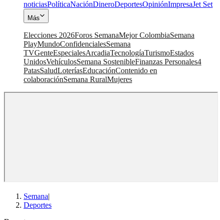
noticias
Política
Nación
Dinero
Deportes
Opinión
Impresa
Jet Set
Más
Elecciones 2026
Foros Semana
Mejor Colombia
Semana
Play
Mundo
Confidenciales
Semana
TV
Gente
Especiales
Arcadia
Tecnología
Turismo
Estados
Unidos
Vehículos
Semana Sostenible
Finanzas Personales
4
Patas
Salud
Loterías
Educación
Contenido en
colaboración
Semana Rural
Mujeres
Semana
|
Deportes