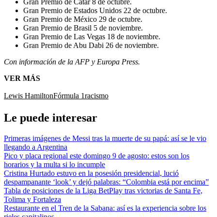
Gran Premio de Catar 8 de octubre.
Gran Premio de Estados Unidos 22 de octubre.
Gran Premio de México 29 de octubre.
Gran Premio de Brasil 5 de noviembre.
Gran Premio de Las Vegas 18 de noviembre.
Gran Premio de Abu Dabi 26 de noviembre.
Con información de la AFP y Europa Press.
VER MÁS
Lewis Hamilton
Fórmula 1
racismo
Le puede interesar
Primeras imágenes de Messi tras la muerte de su papá: así se le vio
llegando a Argentina
Pico y placa regional este domingo 9 de agosto: estos son los
horarios y la multa si lo incumple
Cristina Hurtado estuvo en la posesión presidencial, lució
despampanante ‘look’ y dejó palabras: “Colombia está por encima”
Tabla de posiciones de la Liga BetPlay tras victorias de Santa Fe,
Tolima y Fortaleza
Restaurante en el Tren de la Sabana: así es la experiencia sobre los
rieles capitalinos