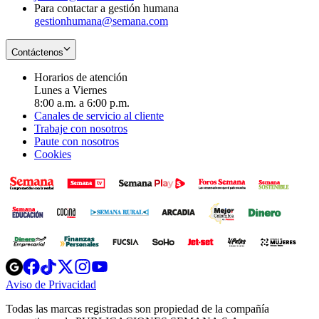
Para contactar a gestión humana
gestionhumana@semana.com
Contáctenos
Horarios de atención
Lunes a Viernes
8:00 a.m. a 6:00 p.m.
Canales de servicio al cliente
Trabaje con nosotros
Paute con nosotros
Cookies
Opens
Opens
Opens
Opens
Opens
in
in
in
in
in
Aviso de Privacidad
Opens
new
new
new
new
new
in
window
window
window
window
window
Todas las marcas registradas son propiedad de la compañía
new