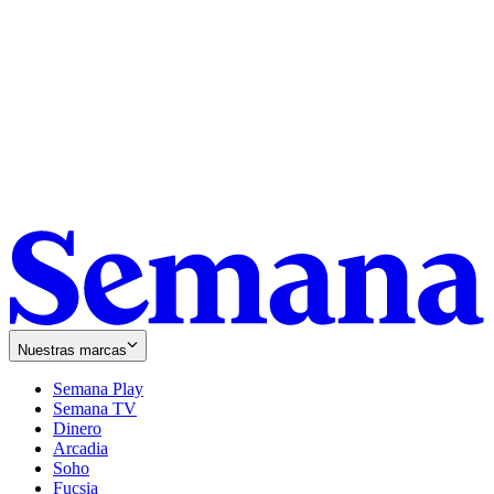
Nuestras marcas
Semana Play
Semana TV
Dinero
Arcadia
Soho
Opens
Fucsia
in
Opens