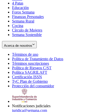
4 Patas
new
in
Educación
window
new
Foros Semana
window
Finanzas Personales
Semana Rural
Cocina
Círculo de Mujeres
Semana Sostenible
Acerca de nosotros
Términos de uso
Opens
Política de Tratamiento de Datos
in
Opens
Términos suscripciones
new
Opens
in
Política de Riesgos C/ST
window
in
Opens
new
Política SAGRILAFT
Opens
new
in
window
Certificación ISSN
Opens
in
window
new
TyC Plan de Gobierno
in
new
Opens
window
Protección del consumidor
new
window
in
Opens
window
new
in
window
new
window
Notificaciones judiciales
juridica@semana.com