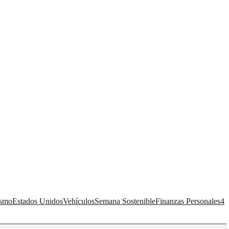
ismo
Estados Unidos
Vehículos
Semana Sostenible
Finanzas Personales
4