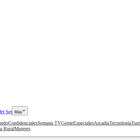
Jet Set
Más
ndo
Confidenciales
Semana TV
Gente
Especiales
Arcadia
Tecnología
Tur
a Rural
Mujeres