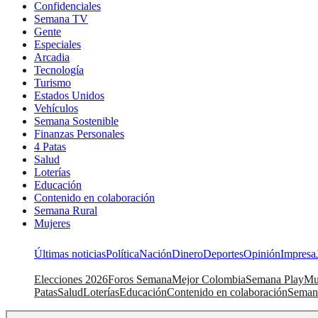
Confidenciales
Semana TV
Gente
Especiales
Arcadia
Tecnología
Turismo
Estados Unidos
Vehículos
Semana Sostenible
Finanzas Personales
4 Patas
Salud
Loterías
Educación
Contenido en colaboración
Semana Rural
Mujeres
Últimas noticias
Política
Nación
Dinero
Deportes
Opinión
Impresa
Elecciones 2026
Foros Semana
Mejor Colombia
Semana Play
Mu
Patas
Salud
Loterías
Educación
Contenido en colaboración
Seman