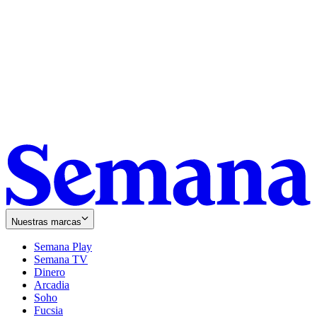
Nuestras marcas
Semana Play
Semana TV
Dinero
Arcadia
Soho
Opens
Fucsia
in
Opens