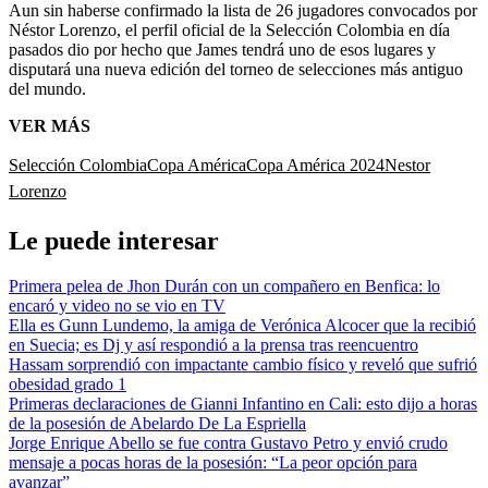
Aun sin haberse confirmado la lista de 26 jugadores convocados por
Néstor Lorenzo, el perfil oficial de la Selección Colombia en día
pasados dio por hecho que James tendrá uno de esos lugares y
disputará una nueva edición del torneo de selecciones más antiguo
del mundo.
VER MÁS
Selección Colombia
Copa América
Copa América 2024
Nestor
Lorenzo
Le puede interesar
Primera pelea de Jhon Durán con un compañero en Benfica: lo
encaró y video no se vio en TV
Ella es Gunn Lundemo, la amiga de Verónica Alcocer que la recibió
en Suecia; es Dj y así respondió a la prensa tras reencuentro
Hassam sorprendió con impactante cambio físico y reveló que sufrió
obesidad grado 1
Primeras declaraciones de Gianni Infantino en Cali: esto dijo a horas
de la posesión de Abelardo De La Espriella
Jorge Enrique Abello se fue contra Gustavo Petro y envió crudo
mensaje a pocas horas de la posesión: “La peor opción para
avanzar”