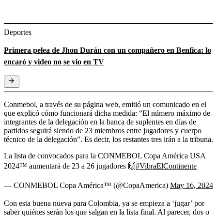
Deportes
Primera pelea de Jhon Durán con un compañero en Benfica: lo
encaró y video no se vio en TV
Conmebol, a través de su página web, emitió un comunicado en el
que explicó cómo funcionará dicha medida: “El número máximo de
integrantes de la delegación en la banca de suplentes en días de
partidos seguirá siendo de 23 miembros entre jugadores y cuerpo
técnico de la delegación”.
Es decir, los restantes tres irán a la tribuna.
La lista de convocados para la CONMEBOL Copa América USA
2024™️ aumentará de 23 a 26 jugadores 🙌
#VibraElContinente
— CONMEBOL Copa América™️ (@CopaAmerica)
May 16, 2024
Con esta buena nueva para Colombia, ya se empieza a ‘jugar’ por
saber quiénes serán los que salgan en la lista final. Al parecer, dos o