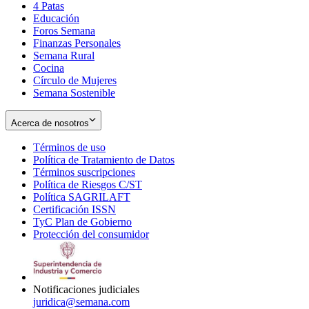
4 Patas
new
in
Educación
window
new
Foros Semana
window
Finanzas Personales
Semana Rural
Cocina
Círculo de Mujeres
Semana Sostenible
Acerca de nosotros
Términos de uso
Opens
Política de Tratamiento de Datos
in
Opens
Términos suscripciones
new
Opens
in
Política de Riesgos C/ST
window
in
Opens
new
Política SAGRILAFT
Opens
new
in
window
Certificación ISSN
Opens
in
window
new
TyC Plan de Gobierno
in
new
Opens
window
Protección del consumidor
new
window
in
Opens
window
new
in
window
new
window
Notificaciones judiciales
juridica@semana.com