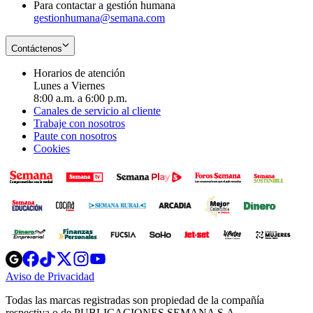
Para contactar a gestión humana
gestionhumana@semana.com
Contáctenos
Horarios de atención
Lunes a Viernes
8:00 a.m. a 6:00 p.m.
Canales de servicio al cliente
Trabaje con nosotros
Paute con nosotros
Cookies
Opens
Opens
Opens
Opens
Opens
in
in
in
in
in
Aviso de Privacidad
Opens
new
new
new
new
new
in
window
window
window
window
window
Todas las marcas registradas son propiedad de la compañía
new
respectiva o de PUBLICACIONES SEMANA S.A.