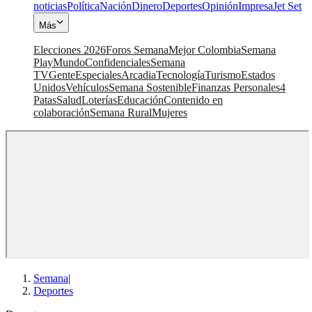
noticias
Política
Nación
Dinero
Deportes
Opinión
Impresa
Jet Set
Más
Elecciones 2026
Foros Semana
Mejor Colombia
Semana
Play
Mundo
Confidenciales
Semana
TV
Gente
Especiales
Arcadia
Tecnología
Turismo
Estados
Unidos
Vehículos
Semana Sostenible
Finanzas Personales
4
Patas
Salud
Loterías
Educación
Contenido en
colaboración
Semana Rural
Mujeres
Semana
|
Deportes