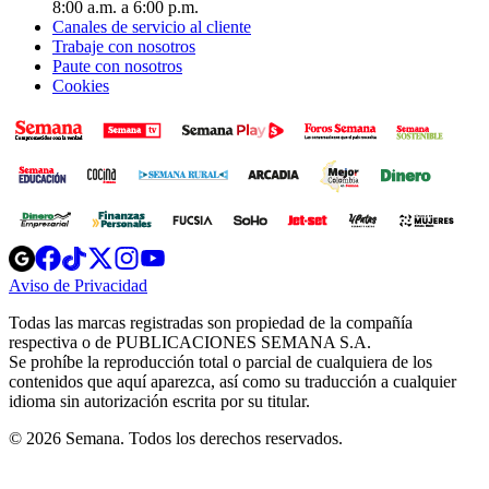
8:00 a.m. a 6:00 p.m.
Canales de servicio al cliente
Trabaje con nosotros
Paute con nosotros
Cookies
Opens
Opens
Opens
Opens
Opens
in
in
in
in
in
Aviso de Privacidad
Opens
new
new
new
new
new
in
window
window
window
window
window
Todas las marcas registradas son propiedad de la compañía
new
respectiva o de PUBLICACIONES SEMANA S.A.
window
Se prohíbe la reproducción total o parcial de cualquiera de los
contenidos que aquí aparezca, así como su traducción a cualquier
idioma sin autorización escrita por su titular.
© 2026 Semana. Todos los derechos reservados.