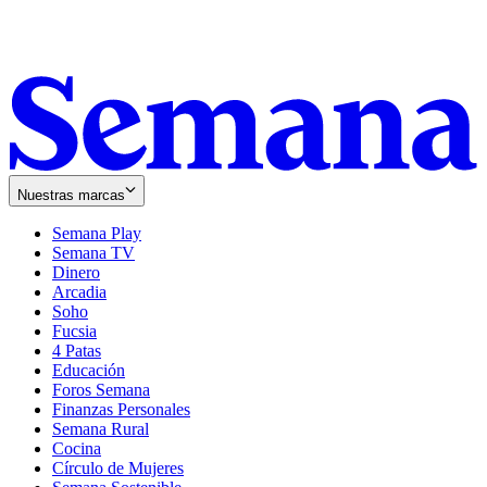
Nuestras marcas
Semana Play
Semana TV
Dinero
Arcadia
Soho
Opens
Fucsia
in
Opens
4 Patas
new
in
Educación
window
new
Foros Semana
window
Finanzas Personales
Semana Rural
Cocina
Círculo de Mujeres