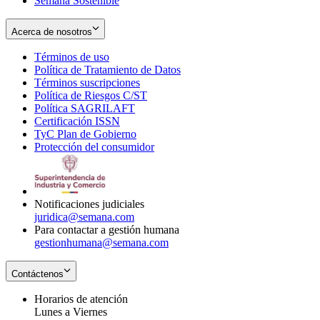
Semana Sostenible
Acerca de nosotros
Términos de uso
Opens
Política de Tratamiento de Datos
in
Opens
Términos suscripciones
new
Opens
in
Política de Riesgos C/ST
window
in
Opens
new
Política SAGRILAFT
Opens
new
in
window
Certificación ISSN
Opens
in
window
new
TyC Plan de Gobierno
in
new
Opens
window
Protección del consumidor
new
window
in
Opens
window
new
in
window
new
window
Notificaciones judiciales
juridica@semana.com
Para contactar a gestión humana
gestionhumana@semana.com
Contáctenos
Horarios de atención
Lunes a Viernes