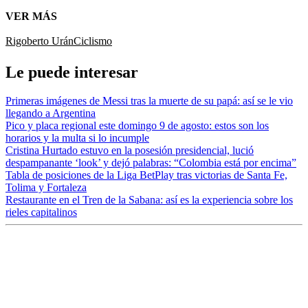
VER MÁS
Rigoberto Urán
Ciclismo
Le puede interesar
Primeras imágenes de Messi tras la muerte de su papá: así se le vio
llegando a Argentina
Pico y placa regional este domingo 9 de agosto: estos son los
horarios y la multa si lo incumple
Cristina Hurtado estuvo en la posesión presidencial, lució
despampanante ‘look’ y dejó palabras: “Colombia está por encima”
Tabla de posiciones de la Liga BetPlay tras victorias de Santa Fe,
Tolima y Fortaleza
Restaurante en el Tren de la Sabana: así es la experiencia sobre los
rieles capitalinos