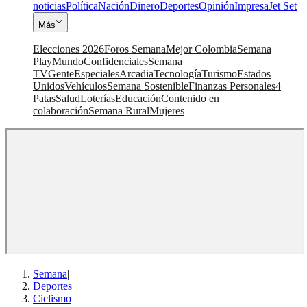
noticias
Política
Nación
Dinero
Deportes
Opinión
Impresa
Jet Set
Más
Elecciones 2026
Foros Semana
Mejor Colombia
Semana
Play
Mundo
Confidenciales
Semana
TV
Gente
Especiales
Arcadia
Tecnología
Turismo
Estados
Unidos
Vehículos
Semana Sostenible
Finanzas Personales
4
Patas
Salud
Loterías
Educación
Contenido en
colaboración
Semana Rural
Mujeres
Semana
|
Deportes
|
Ciclismo