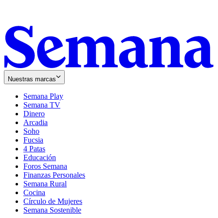
Nuestras marcas
Semana Play
Semana TV
Dinero
Arcadia
Soho
Opens
Fucsia
in
Opens
4 Patas
new
in
Educación
window
new
Foros Semana
window
Finanzas Personales
Semana Rural
Cocina
Círculo de Mujeres
Semana Sostenible