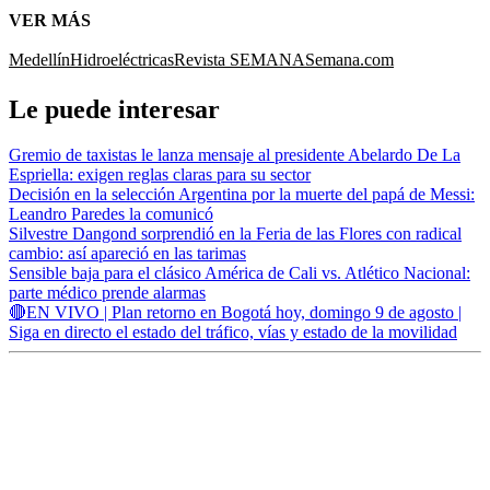
VER MÁS
Medellín
Hidroeléctricas
Revista SEMANA
Semana.com
Le puede interesar
Gremio de taxistas le lanza mensaje al presidente Abelardo De La
Espriella: exigen reglas claras para su sector
Decisión en la selección Argentina por la muerte del papá de Messi:
Leandro Paredes la comunicó
Silvestre Dangond sorprendió en la Feria de las Flores con radical
cambio: así apareció en las tarimas
Sensible baja para el clásico América de Cali vs. Atlético Nacional:
parte médico prende alarmas
🔴EN VIVO | Plan retorno en Bogotá hoy, domingo 9 de agosto |
Siga en directo el estado del tráfico, vías y estado de la movilidad