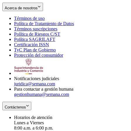
Acerca de nosotros
Términos de uso
Opens
Política de Tratamiento de Datos
in
Opens
Términos suscripciones
new
Opens
in
Política de Riesgos C/ST
window
in
Opens
new
Política SAGRILAFT
Opens
new
in
window
Certificación ISSN
Opens
in
window
new
TyC Plan de Gobierno
in
new
Opens
window
Protección del consumidor
new
window
in
Opens
window
new
in
window
new
window
Notificaciones judiciales
juridica@semana.com
Para contactar a gestión humana
gestionhumana@semana.com
Contáctenos
Horarios de atención
Lunes a Viernes
8:00 a.m. a 6:00 p.m.