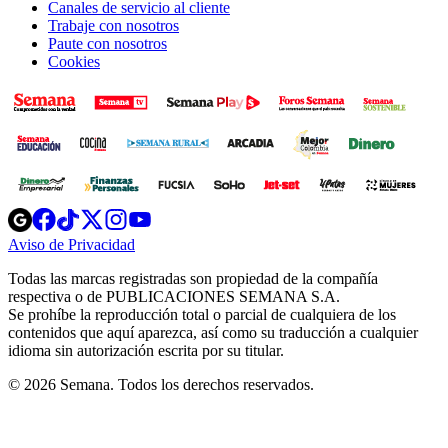
Canales de servicio al cliente
Trabaje con nosotros
Paute con nosotros
Cookies
Opens
Opens
Opens
Opens
Opens
in
in
in
in
in
Aviso de Privacidad
Opens
new
new
new
new
new
in
window
window
window
window
window
Todas las marcas registradas son propiedad de la compañía
new
respectiva o de PUBLICACIONES SEMANA S.A.
window
Se prohíbe la reproducción total o parcial de cualquiera de los
contenidos que aquí aparezca, así como su traducción a cualquier
idioma sin autorización escrita por su titular.
© 2026 Semana. Todos los derechos reservados.