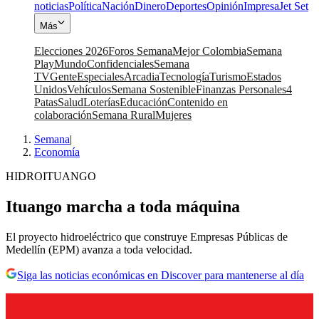
noticias
Política
Nación
Dinero
Deportes
Opinión
Impresa
Jet Set
Más
Elecciones 2026
Foros Semana
Mejor Colombia
Semana
Play
Mundo
Confidenciales
Semana
TV
Gente
Especiales
Arcadia
Tecnología
Turismo
Estados
Unidos
Vehículos
Semana Sostenible
Finanzas Personales
4
Patas
Salud
Loterías
Educación
Contenido en
colaboración
Semana Rural
Mujeres
Semana
|
Economía
HIDROITUANGO
Ituango marcha a toda máquina
El proyecto hidroeléctrico que construye Empresas Públicas de
Medellín (EPM) avanza a toda velocidad.
Siga las noticias económicas en Discover para mantenerse al día