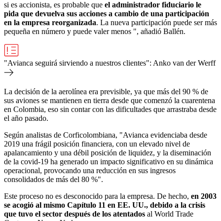
s
i es accionista, es probable que
el administrador fiduciario le
pida que devuelva sus acciones a cambio de una participación
en la empresa reorganizada
. La nueva participación puede ser más
pequeña en número y puede valer menos
", añadió Ballén.
"Avianca seguirá sirviendo a nuestros clientes": Anko van der Werff
La decisión de la aerolínea era previsible, ya que más del 90 % de
sus aviones se mantienen en tierra desde que comenzó la cuarentena
en Colombia, eso sin contar con las dificultades que arrastraba desde
el año pasado.
Según analistas de Corficolombiana, "
Avianca evidenciaba desde
2019 una frágil posición financiera, con un elevado nivel de
apalancamiento y una débil posición de liquidez, y la diseminación
de la covid-19 ha generado un impacto significativo en su dinámica
operacional, provocando una reducción en sus ingresos
consolidados de más del 80 %".
Este proceso no es desconocido para la empresa. De hecho,
en 2003
se acogió al mismo Capítulo 11 en EE. UU., debido a la crisis
que tuvo el sector después de los atentados
al World Trade