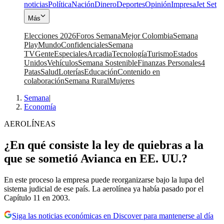
noticias
Política
Nación
Dinero
Deportes
Opinión
Impresa
Jet Set
Más
Elecciones 2026
Foros Semana
Mejor Colombia
Semana
Play
Mundo
Confidenciales
Semana
TV
Gente
Especiales
Arcadia
Tecnología
Turismo
Estados
Unidos
Vehículos
Semana Sostenible
Finanzas Personales
4
Patas
Salud
Loterías
Educación
Contenido en
colaboración
Semana Rural
Mujeres
Semana
|
Economía
AEROLÍNEAS
¿En qué consiste la ley de quiebras a la
que se sometió Avianca en EE. UU.?
En este proceso la empresa puede reorganizarse bajo la lupa del
sistema judicial de ese país. La aerolínea ya había pasado por el
Capítulo 11 en 2003.
Siga las noticias económicas en Discover para mantenerse al día