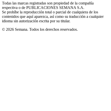
window
window
window
window
window
Todas las marcas registradas son propiedad de la compañía
new
respectiva o de PUBLICACIONES SEMANA S.A.
window
Se prohíbe la reproducción total o parcial de cualquiera de los
contenidos que aquí aparezca, así como su traducción a cualquier
idioma sin autorización escrita por su titular.
© 2026 Semana. Todos los derechos reservados.