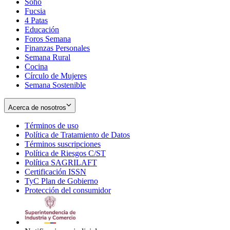
Soho
Opens
Fucsia
in
Opens
4 Patas
new
in
Educación
window
new
Foros Semana
window
Finanzas Personales
Semana Rural
Cocina
Círculo de Mujeres
Semana Sostenible
Acerca de nosotros
Términos de uso
Opens
Política de Tratamiento de Datos
in
Opens
Términos suscripciones
new
Opens
in
Política de Riesgos C/ST
window
in
Opens
new
Política SAGRILAFT
Opens
new
in
window
Certificación ISSN
Opens
in
window
new
TyC Plan de Gobierno
in
new
Opens
window
Protección del consumidor
new
window
in
Opens
window
new
in
window
new
window