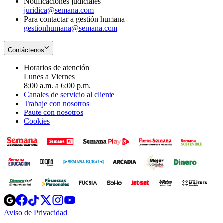
Notificaciones judiciales
juridica@semana.com
Para contactar a gestión humana
gestionhumana@semana.com
Contáctenos
Horarios de atención
Lunes a Viernes
8:00 a.m. a 6:00 p.m.
Canales de servicio al cliente
Trabaje con nosotros
Paute con nosotros
Cookies
Opens
Opens
Opens
Opens
Opens
in
in
in
in
in
Aviso de Privacidad
Opens
new
new
new
new
new
in