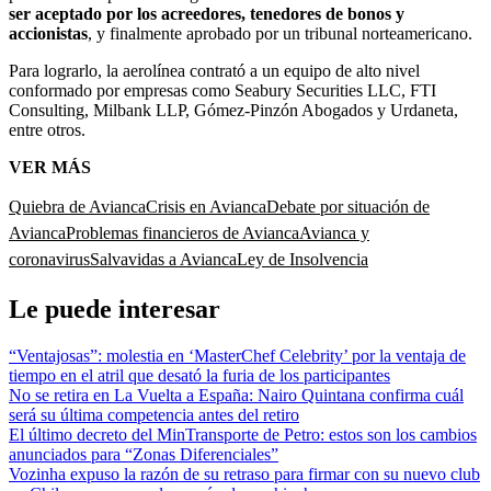
ser aceptado por los acreedores, tenedores de bonos y
accionistas
, y finalmente aprobado por un tribunal norteamericano.
Para lograrlo, la aerolínea contrató a un equipo de alto nivel
conformado por empresas como Seabury Securities LLC, FTI
Consulting, Milbank LLP, Gómez-Pinzón Abogados y Urdaneta,
entre otros.
VER MÁS
Quiebra de Avianca
Crisis en Avianca
Debate por situación de
Avianca
Problemas financieros de Avianca
Avianca y
coronavirus
Salvavidas a Avianca
Ley de Insolvencia
Le puede interesar
“Ventajosas”: molestia en ‘MasterChef Celebrity’ por la ventaja de
tiempo en el atril que desató la furia de los participantes
No se retira en La Vuelta a España: Nairo Quintana confirma cuál
será su última competencia antes del retiro
El último decreto del MinTransporte de Petro: estos son los cambios
anunciados para “Zonas Diferenciales”
Vozinha expuso la razón de su retraso para firmar con su nuevo club