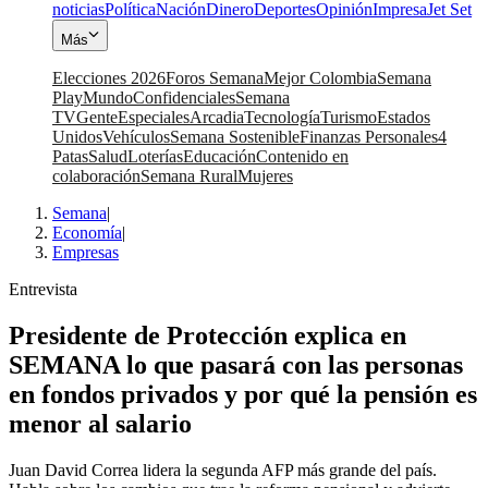
noticias
Política
Nación
Dinero
Deportes
Opinión
Impresa
Jet Set
Más
Elecciones 2026
Foros Semana
Mejor Colombia
Semana
Play
Mundo
Confidenciales
Semana
TV
Gente
Especiales
Arcadia
Tecnología
Turismo
Estados
Unidos
Vehículos
Semana Sostenible
Finanzas Personales
4
Patas
Salud
Loterías
Educación
Contenido en
colaboración
Semana Rural
Mujeres
Semana
|
Economía
|
Empresas
Entrevista
Presidente de Protección explica en
SEMANA lo que pasará con las personas
en fondos privados y por qué la pensión es
menor al salario
Juan David Correa lidera la segunda AFP más grande del país.