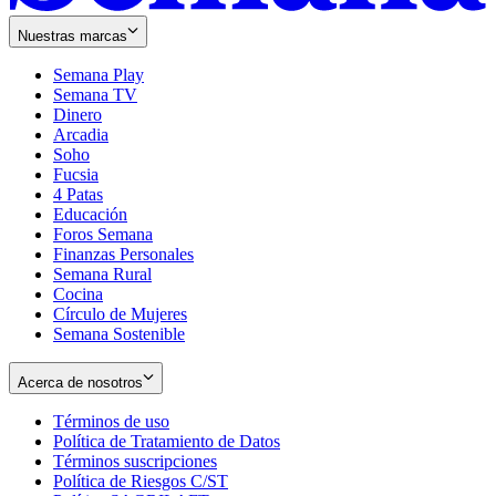
Nuestras marcas
Semana Play
Semana TV
Dinero
Arcadia
Soho
Opens
Fucsia
in
Opens
4 Patas
new
in
Educación
window
new
Foros Semana
window
Finanzas Personales
Semana Rural
Cocina
Círculo de Mujeres
Semana Sostenible
Acerca de nosotros
Términos de uso
Opens
Política de Tratamiento de Datos
in
Opens
Términos suscripciones
new
Opens
in
Política de Riesgos C/ST
window
in
Opens
new