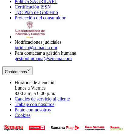
Política SAGRILAFT
Opens
new
in
window
Certificación ISSN
Opens
in
window
new
TyC Plan de Gobierno
in
new
Opens
window
Protección del consumidor
new
window
in
Opens
window
new
in
window
new
window
Notificaciones judiciales
juridica@semana.com
Para contactar a gestión humana
gestionhumana@semana.com
Contáctenos
Horarios de atención
Lunes a Viernes
8:00 a.m. a 6:00 p.m.
Canales de servicio al cliente
Trabaje con nosotros
Paute con nosotros
Cookies