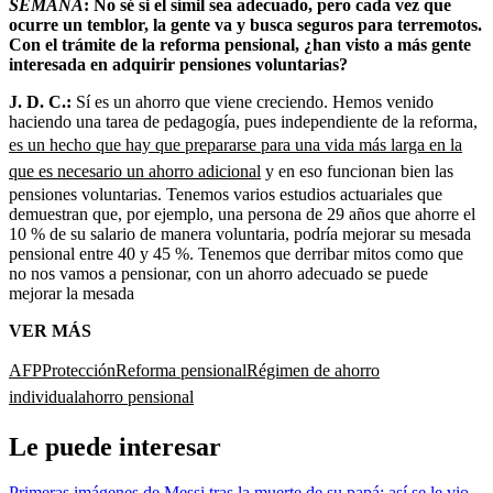
SEMANA
: No sé si el símil sea adecuado, pero cada vez que
ocurre un temblor, la gente va y busca seguros para terremotos.
Con el trámite de la reforma pensional, ¿han visto a más gente
interesada en adquirir pensiones voluntarias?
J. D. C.:
Sí es un ahorro que viene creciendo. Hemos venido
haciendo una tarea de pedagogía, pues independiente de la reforma,
es un hecho que hay que prepararse para una vida más larga en la
que es necesario un ahorro adicional
y en eso funcionan bien las
pensiones voluntarias. Tenemos varios estudios actuariales que
demuestran que, por ejemplo, una persona de 29 años que ahorre el
10 % de su salario de manera voluntaria, podría mejorar su mesada
pensional entre 40 y 45 %. Tenemos que derribar mitos como que
no nos vamos a pensionar, con un ahorro adecuado se puede
mejorar la mesada
VER MÁS
AFP
Protección
Reforma pensional
Régimen de ahorro
individual
ahorro pensional
Le puede interesar
Primeras imágenes de Messi tras la muerte de su papá: así se le vio