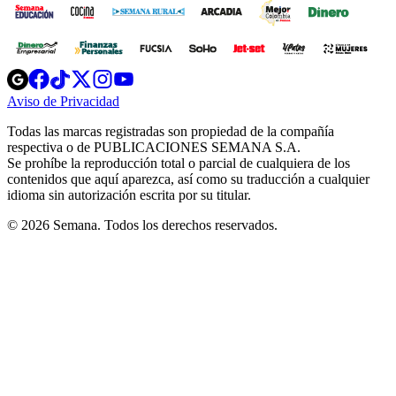
Opens
Opens
Opens
Opens
Opens
in
in
in
in
in
Aviso de Privacidad
Opens
new
new
new
new
new
in
window
window
window
window
window
Todas las marcas registradas son propiedad de la compañía
new
respectiva o de PUBLICACIONES SEMANA S.A.
window
Se prohíbe la reproducción total o parcial de cualquiera de los
contenidos que aquí aparezca, así como su traducción a cualquier
idioma sin autorización escrita por su titular.
© 2026 Semana. Todos los derechos reservados.