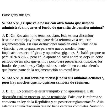
Foto:
getty images
SEMANA
: ¿Y qué va a pasar con otro fondo que ustedes
administraban, que es el fondo de garantía de pensión mínima?
J. D. C.:
Eso aún no lo tenemos claro. Esta es una discusión
bastante compleja y buena parte de la reforma va a requerir
reglamentación. En esas definiciones también está el tema de la
vigencia, pues prepararse para este nuevo modelo tiene
implicaciones tecnológicas y operativas gigantes. Se había propuesto
para 2026 o 2027, pero en lo aprobado hasta ahora se dejó un corto
período de un año, que es muy poco para prepararnos nosotros, los
fondos de pensiones y Colpensiones, teniendo en cuenta además
que buena parte de la reglamentación no estará lista.
SEMANA
: ¿Cuál sería ese mensaje para sus afiliados actuales?,
pues hay muchos que no quieren cambiar de régimen.
J. D. C.:
Lo primero es estar tranquilo y no apresurarse. Esta
discusión está en proceso, no ha terminado
. Falta que la reforma se
convierta en ley de la República y su posterior reglamentación. Aún
estamos en una discusión que no tiene certezas completas. Segundo,