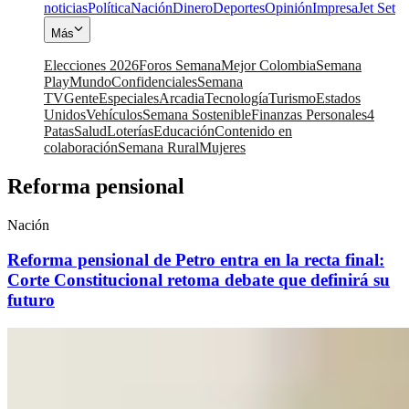
noticias
Política
Nación
Dinero
Deportes
Opinión
Impresa
Jet Set
Más
Elecciones 2026
Foros Semana
Mejor Colombia
Semana
Play
Mundo
Confidenciales
Semana
TV
Gente
Especiales
Arcadia
Tecnología
Turismo
Estados
Unidos
Vehículos
Semana Sostenible
Finanzas Personales
4
Patas
Salud
Loterías
Educación
Contenido en
colaboración
Semana Rural
Mujeres
Reforma pensional
Nación
Reforma pensional de Petro entra en la recta final:
Corte Constitucional retoma debate que definirá su
futuro