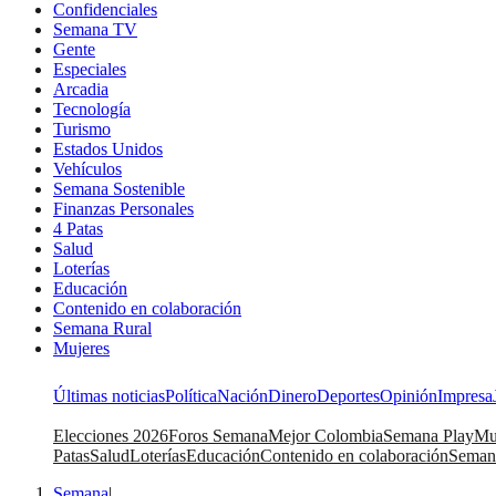
Confidenciales
Semana TV
Gente
Especiales
Arcadia
Tecnología
Turismo
Estados Unidos
Vehículos
Semana Sostenible
Finanzas Personales
4 Patas
Salud
Loterías
Educación
Contenido en colaboración
Semana Rural
Mujeres
Últimas noticias
Política
Nación
Dinero
Deportes
Opinión
Impresa
Elecciones 2026
Foros Semana
Mejor Colombia
Semana Play
Mu
Patas
Salud
Loterías
Educación
Contenido en colaboración
Seman
Semana
|