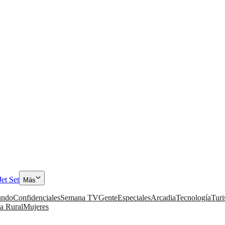
Jet Set
Más
ndo
Confidenciales
Semana TV
Gente
Especiales
Arcadia
Tecnología
Tur
a Rural
Mujeres