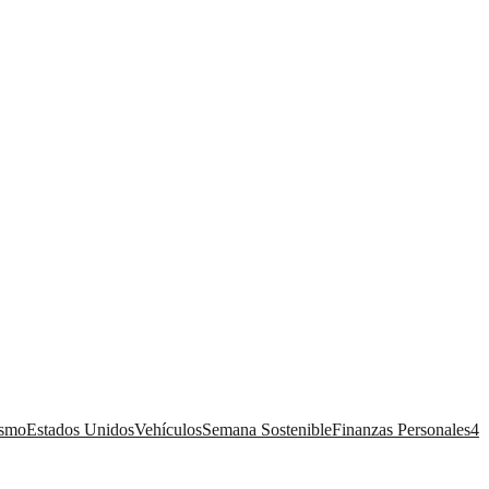
ismo
Estados Unidos
Vehículos
Semana Sostenible
Finanzas Personales
4