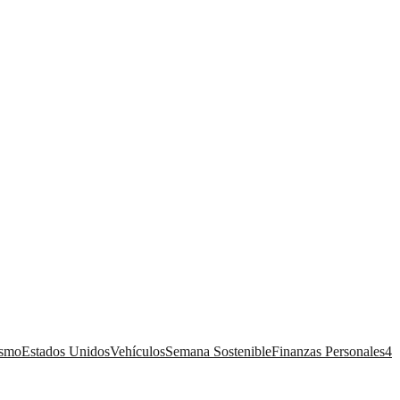
ismo
Estados Unidos
Vehículos
Semana Sostenible
Finanzas Personales
4