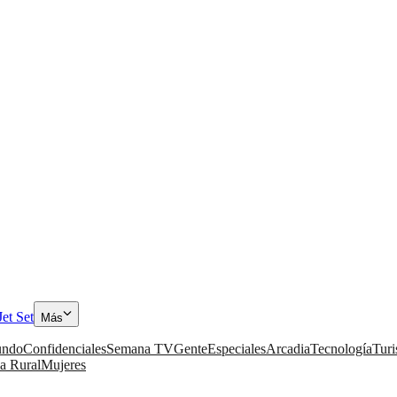
Jet Set
Más
ndo
Confidenciales
Semana TV
Gente
Especiales
Arcadia
Tecnología
Tur
a Rural
Mujeres