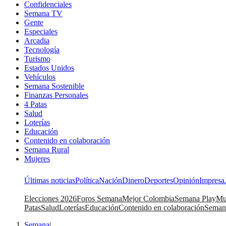
Confidenciales
Semana TV
Gente
Especiales
Arcadia
Tecnología
Turismo
Estados Unidos
Vehículos
Semana Sostenible
Finanzas Personales
4 Patas
Salud
Loterías
Educación
Contenido en colaboración
Semana Rural
Mujeres
Últimas noticias
Política
Nación
Dinero
Deportes
Opinión
Impresa
Elecciones 2026
Foros Semana
Mejor Colombia
Semana Play
Mu
Patas
Salud
Loterías
Educación
Contenido en colaboración
Seman
Semana
|