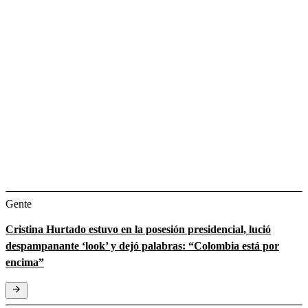
Gente
Cristina Hurtado estuvo en la posesión presidencial, lució
despampanante ‘look’ y dejó palabras: “Colombia está por
encima”