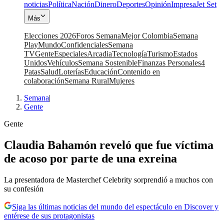
noticias
Política
Nación
Dinero
Deportes
Opinión
Impresa
Jet Set
Más
Elecciones 2026
Foros Semana
Mejor Colombia
Semana
Play
Mundo
Confidenciales
Semana
TV
Gente
Especiales
Arcadia
Tecnología
Turismo
Estados
Unidos
Vehículos
Semana Sostenible
Finanzas Personales
4
Patas
Salud
Loterías
Educación
Contenido en
colaboración
Semana Rural
Mujeres
Semana
|
Gente
Gente
Claudia Bahamón reveló que fue víctima
de acoso por parte de una exreina
La presentadora de Masterchef Celebrity sorprendió a muchos con
su confesión
Siga las últimas noticias del mundo del espectáculo en Discover y
entérese de sus protagonistas