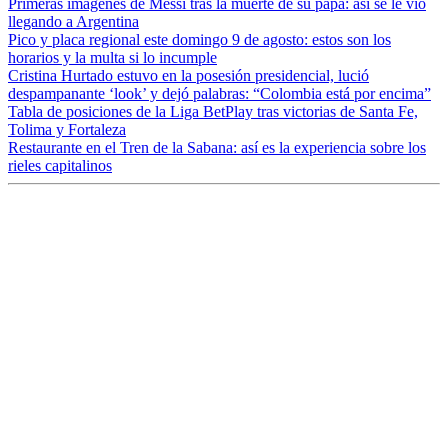
Primeras imágenes de Messi tras la muerte de su papá: así se le vio
llegando a Argentina
Pico y placa regional este domingo 9 de agosto: estos son los
horarios y la multa si lo incumple
Cristina Hurtado estuvo en la posesión presidencial, lució
despampanante ‘look’ y dejó palabras: “Colombia está por encima”
Tabla de posiciones de la Liga BetPlay tras victorias de Santa Fe,
Tolima y Fortaleza
Restaurante en el Tren de la Sabana: así es la experiencia sobre los
rieles capitalinos