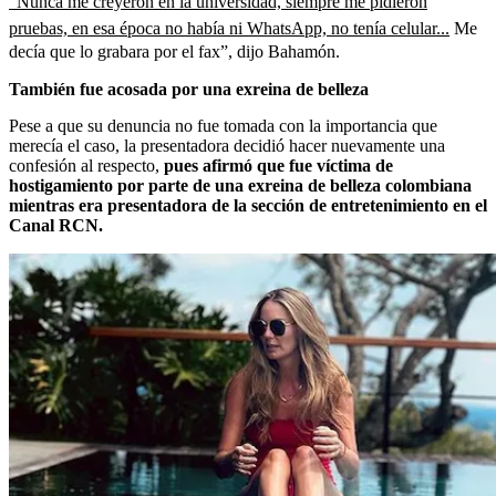
“Nunca me creyeron en la universidad, siempre me pidieron
pruebas, en esa época no había ni WhatsApp, no tenía celular...
Me
decía que lo grabara por el fax”, dijo Bahamón.
También fue acosada por una exreina de belleza
Pese a que su denuncia no fue tomada con la importancia que
merecía el caso, la presentadora decidió hacer nuevamente una
confesión al respecto,
pues afirmó que fue víctima de
hostigamiento por parte de una exreina de belleza colombiana
mientras era presentadora de la sección de entretenimiento en el
Canal RCN.