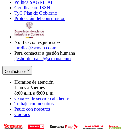
Política SAGRILAFT
Opens
new
in
window
Certificación ISSN
Opens
in
window
new
TyC Plan de Gobierno
in
new
Opens
window
Protección del consumidor
new
window
in
Opens
window
new
in
window
new
window
Notificaciones judiciales
juridica@semana.com
Para contactar a gestión humana
gestionhumana@semana.com
Contáctenos
Horarios de atención
Lunes a Viernes
8:00 a.m. a 6:00 p.m.
Canales de servicio al cliente
Trabaje con nosotros
Paute con nosotros
Cookies