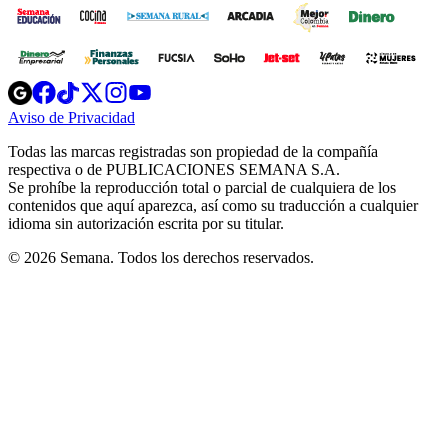
Opens
Opens
Opens
Opens
Opens
in
in
in
in
in
Aviso de Privacidad
Opens
new
new
new
new
new
in
window
window
window
window
window
Todas las marcas registradas son propiedad de la compañía
new
respectiva o de PUBLICACIONES SEMANA S.A.
window
Se prohíbe la reproducción total o parcial de cualquiera de los
contenidos que aquí aparezca, así como su traducción a cualquier
idioma sin autorización escrita por su titular.
© 2026 Semana. Todos los derechos reservados.