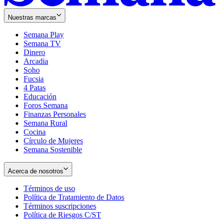
Nuestras marcas
Semana Play
Semana TV
Dinero
Arcadia
Soho
Opens
Fucsia
in
Opens
4 Patas
new
in
Educación
window
new
Foros Semana
window
Finanzas Personales
Semana Rural
Cocina
Círculo de Mujeres
Semana Sostenible
Acerca de nosotros
Términos de uso
Opens
Política de Tratamiento de Datos
in
Opens
Términos suscripciones
new
Opens
in
Política de Riesgos C/ST
window
in
Opens
new