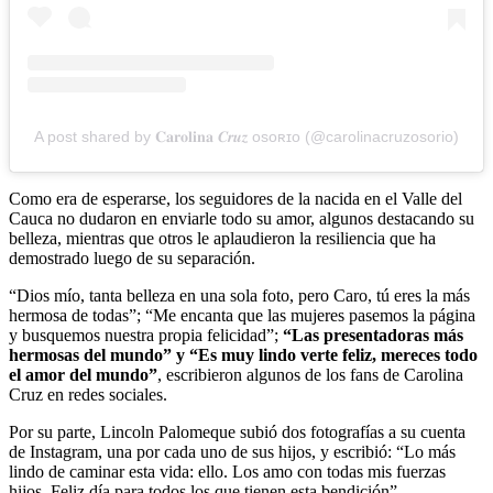
A post shared by 𝐂𝐚𝐫𝐨𝐥𝐢𝐧𝐚 𝑪𝒓𝒖𝒛 ᴏsᴏʀɪᴏ (@carolinacruzosorio)
Como era de esperarse, los seguidores de la nacida en el Valle del
Cauca no dudaron en enviarle todo su amor, algunos destacando su
belleza, mientras que otros le aplaudieron la resiliencia que ha
demostrado luego de su separación.
“Dios mío, tanta belleza en una sola foto, pero Caro, tú eres la más
hermosa de todas”; “Me encanta que las mujeres pasemos la página
y busquemos nuestra propia felicidad”;
“Las presentadoras más
hermosas del mundo” y “Es muy lindo verte feliz, mereces todo
el amor del mundo”
, escribieron algunos de los fans de Carolina
Cruz en redes sociales.
Por su parte, Lincoln Palomeque subió dos fotografías a su cuenta
de Instagram, una por cada uno de sus hijos, y escribió: “Lo más
lindo de caminar esta vida: ello. Los amo con todas mis fuerzas
hijos. Feliz día para todos los que tienen esta bendición”.