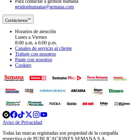
Para contactar a gestión humana
gestionhumana@semana.com
Contáctenos
Horarios de atención
Lunes a Viernes
8:00 a.m. a 6:00 p.m.
Canales de servicio al cliente
Trabaje con nosotros
Paute con nosotros
Cookies
Opens
Opens
Opens
Opens
Opens
in
in
in
in
in
Aviso de Privacidad
Opens
new
new
new
new
new
in
window
window
window
window
window
Todas las marcas registradas son propiedad de la compañía
new
respectiva o de PUBLICACIONES SEMANA S.A.
window