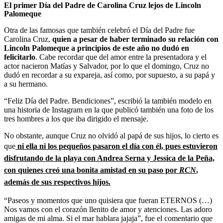
El primer Día del Padre de Carolina Cruz lejos de Lincoln
Palomeque
Otra de las famosas que también celebró el Día del Padre fue
Carolina Cruz,
quien a pesar de haber terminado su relación con
Lincoln Palomeque a principios de este año no dudó en
felicitarlo
. Cabe recordar que del amor entre la presentadora y el
actor nacieron Matías y Salvador, por lo que el domingo, Cruz no
dudó en recordar a su expareja, así como, por supuesto, a su papá y
a su hermano.
“Feliz Día del Padre. Bendiciones”, escribió la también modelo en
una historia de Instagram en la que publicó también una foto de los
tres hombres a los que iba dirigido el mensaje.
No obstante, aunque Cruz no olvidó al papá de sus hijos, lo cierto es
que
ni ella ni los pequeños pasaron el día con él, pues estuvieron
disfrutando de la playa con Andrea Serna y Jessica de la Peña,
con quienes creó una bonita amistad en su paso por
RCN
,
además de sus respectivos hijos.
“Paseos y momentos que uno quisiera que fueran ETERNOS (…)
Nos vamos con el corazón llenito de amor y atenciones. Las adoro
amigas de mi alma. Si el mar hablara jajaja”, fue el comentario que