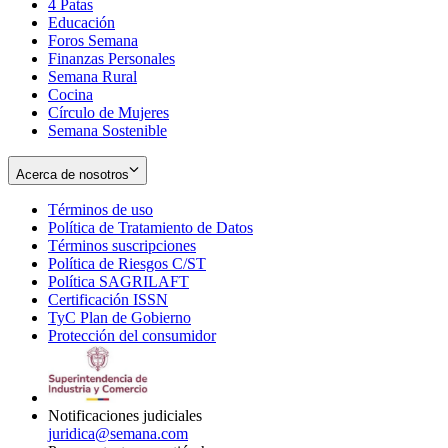
4 Patas
new
in
Educación
window
new
Foros Semana
window
Finanzas Personales
Semana Rural
Cocina
Círculo de Mujeres
Semana Sostenible
Acerca de nosotros
Términos de uso
Opens
Política de Tratamiento de Datos
in
Opens
Términos suscripciones
new
Opens
in
Política de Riesgos C/ST
window
in
Opens
new
Política SAGRILAFT
Opens
new
in
window
Certificación ISSN
Opens
in
window
new
TyC Plan de Gobierno
in
new
Opens
window
Protección del consumidor
new
window
in
Opens
window
new
in
window
new
window
Notificaciones judiciales
juridica@semana.com