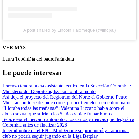
A post shared by Lincoln Palomeque (@lincpal)
VER MÁS
Laura Tobón
Día del padre
Farándula
Le puede interesar
Lorenzo tendrá nuevo asistente técnico en la Selección Colombia:
Ministerio del Deporte agiliza su nombramiento
Así deja el proyecto del Regiotram del Norte el Gobierno Petro:
MinTransporte se despide con el primer tren eléctrico colombiano
“Lloraba todas las mañanas”: Valentina Lizcano habla sobre el
abuso sexual que sufrió a los 5 años y pide frenar burlas
Se acelera el mercado automotor: los carros y marcas que llegarán a
Colombia antes de finalizar 2026
Incertidumbre en el FPC: MinDeporte se pronunció y tradicional
club no podría seguir jugando en la Liga Betplay