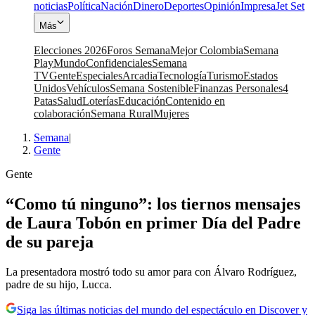
noticias
Política
Nación
Dinero
Deportes
Opinión
Impresa
Jet Set
Más
Elecciones 2026
Foros Semana
Mejor Colombia
Semana
Play
Mundo
Confidenciales
Semana
TV
Gente
Especiales
Arcadia
Tecnología
Turismo
Estados
Unidos
Vehículos
Semana Sostenible
Finanzas Personales
4
Patas
Salud
Loterías
Educación
Contenido en
colaboración
Semana Rural
Mujeres
Semana
|
Gente
Gente
“Como tú ninguno”: los tiernos mensajes
de Laura Tobón en primer Día del Padre
de su pareja
La presentadora mostró todo su amor para con Álvaro Rodríguez,
padre de su hijo, Lucca.
Siga las últimas noticias del mundo del espectáculo en Discover y