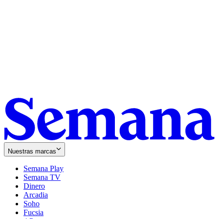
Nuestras marcas
Semana Play
Semana TV
Dinero
Arcadia
Soho
Opens
Fucsia
in
Opens