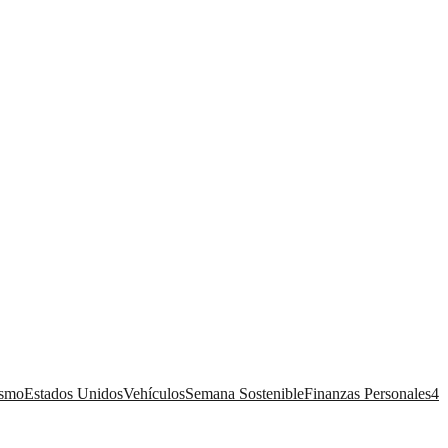
ismo
Estados Unidos
Vehículos
Semana Sostenible
Finanzas Personales
4