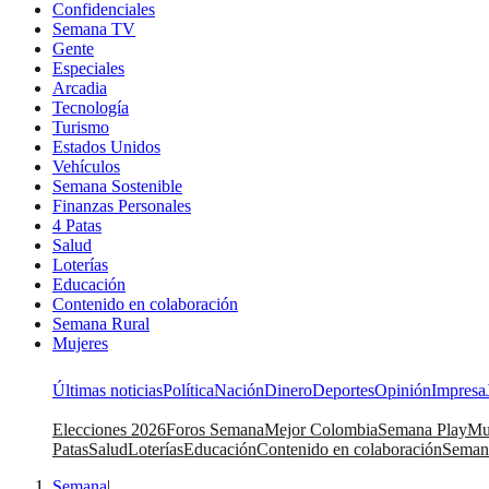
Confidenciales
Semana TV
Gente
Especiales
Arcadia
Tecnología
Turismo
Estados Unidos
Vehículos
Semana Sostenible
Finanzas Personales
4 Patas
Salud
Loterías
Educación
Contenido en colaboración
Semana Rural
Mujeres
Últimas noticias
Política
Nación
Dinero
Deportes
Opinión
Impresa
Elecciones 2026
Foros Semana
Mejor Colombia
Semana Play
Mu
Patas
Salud
Loterías
Educación
Contenido en colaboración
Seman
Semana
|