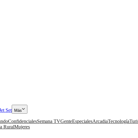
Jet Set
Más
ndo
Confidenciales
Semana TV
Gente
Especiales
Arcadia
Tecnología
Tur
a Rural
Mujeres