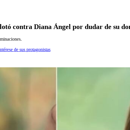
lotó contra Diana Ángel por dudar de su don
ominaciones.
ntérese de sus protagonistas