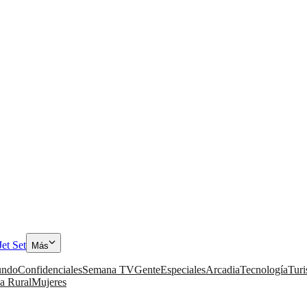
Jet Set
Más
ndo
Confidenciales
Semana TV
Gente
Especiales
Arcadia
Tecnología
Tur
a Rural
Mujeres