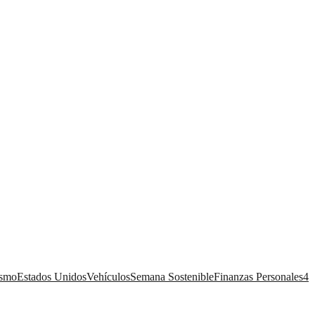
ismo
Estados Unidos
Vehículos
Semana Sostenible
Finanzas Personales
4