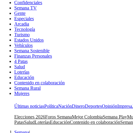
Confidenciales
Semana TV
Gente
Especiales
Arcadia
Tecnología
Turismo
Estados Unidos
Vehículos
Semana Sostenible
Finanzas Personales
4 Patas
Salud
Loterías
Educación
Contenido en colaboración
Semana Rural
Mujeres
Últimas noticias
Política
Nación
Dinero
Deportes
Opinión
Impresa
Elecciones 2026
Foros Semana
Mejor Colombia
Semana Play
Mu
Patas
Salud
Loterías
Educación
Contenido en colaboración
Seman
Semana
|