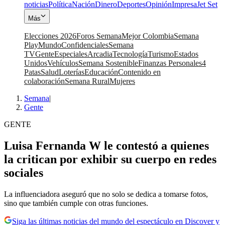
noticias
Política
Nación
Dinero
Deportes
Opinión
Impresa
Jet Set
Más
Elecciones 2026
Foros Semana
Mejor Colombia
Semana
Play
Mundo
Confidenciales
Semana
TV
Gente
Especiales
Arcadia
Tecnología
Turismo
Estados
Unidos
Vehículos
Semana Sostenible
Finanzas Personales
4
Patas
Salud
Loterías
Educación
Contenido en
colaboración
Semana Rural
Mujeres
Semana
|
Gente
GENTE
Luisa Fernanda W le contestó a quienes
la critican por exhibir su cuerpo en redes
sociales
La influenciadora aseguró que no solo se dedica a tomarse fotos,
sino que también cumple con otras funciones.
Siga las últimas noticias del mundo del espectáculo en Discover y