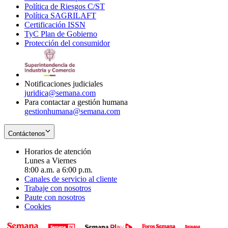
Política de Riesgos C/ST
window
in
Opens
new
Política SAGRILAFT
Opens
new
in
window
Certificación ISSN
Opens
in
window
new
TyC Plan de Gobierno
in
new
Opens
window
Protección del consumidor
new
window
in
Opens
window
new
in
window
new
window
Notificaciones judiciales
juridica@semana.com
Para contactar a gestión humana
gestionhumana@semana.com
Contáctenos
Horarios de atención
Lunes a Viernes
8:00 a.m. a 6:00 p.m.
Canales de servicio al cliente
Trabaje con nosotros
Paute con nosotros
Cookies