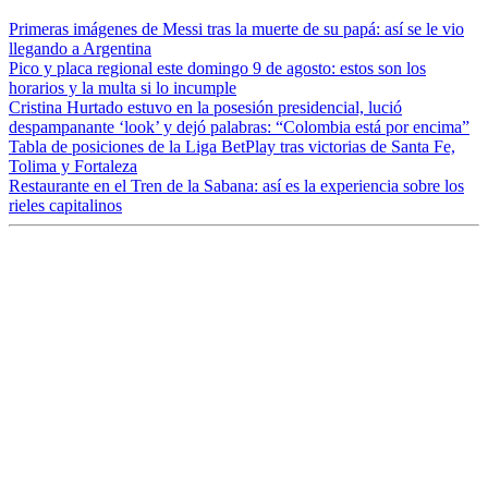
Primeras imágenes de Messi tras la muerte de su papá: así se le vio
llegando a Argentina
Pico y placa regional este domingo 9 de agosto: estos son los
horarios y la multa si lo incumple
Cristina Hurtado estuvo en la posesión presidencial, lució
despampanante ‘look’ y dejó palabras: “Colombia está por encima”
Tabla de posiciones de la Liga BetPlay tras victorias de Santa Fe,
Tolima y Fortaleza
Restaurante en el Tren de la Sabana: así es la experiencia sobre los
rieles capitalinos