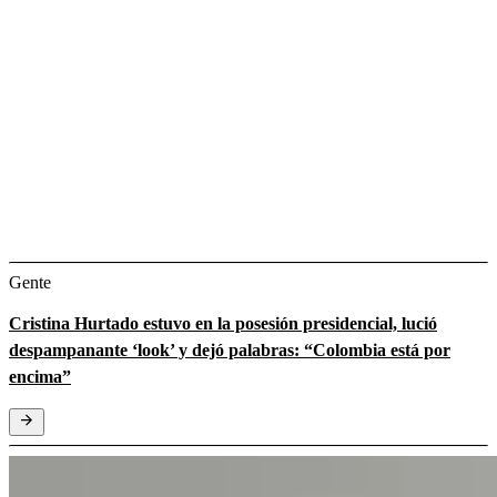
Gente
Cristina Hurtado estuvo en la posesión presidencial, lució
despampanante ‘look’ y dejó palabras: “Colombia está por
encima”