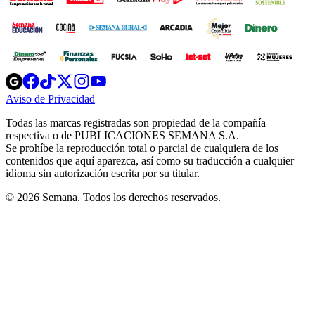
Opens
Opens
Opens
Opens
Opens
in
in
in
in
in
Aviso de Privacidad
Opens
new
new
new
new
new
in
window
window
window
window
window
Todas las marcas registradas son propiedad de la compañía
new
respectiva o de PUBLICACIONES SEMANA S.A.
window
Se prohíbe la reproducción total o parcial de cualquiera de los
contenidos que aquí aparezca, así como su traducción a cualquier
idioma sin autorización escrita por su titular.
© 2026 Semana. Todos los derechos reservados.