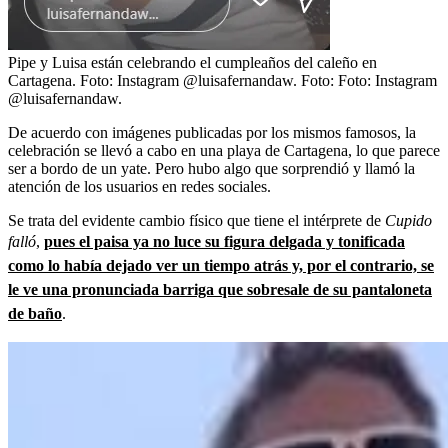
Pipe y Luisa están celebrando el cumpleaños del caleño en
Cartagena. Foto: Instagram @luisafernandaw.
Foto:
Foto: Instagram
@luisafernandaw.
De acuerdo con imágenes publicadas por los mismos famosos, la
celebración se llevó a cabo en una playa de Cartagena, lo que parece
ser a bordo de un yate. Pero hubo algo que sorprendió y llamó la
atención de los usuarios en redes sociales.
Se trata del evidente cambio físico que tiene el intérprete de
Cupido
falló
,
pues el paisa ya no luce su figura delgada y tonificada
como lo había dejado ver un tiempo atrás y, por el contrario, se
le ve una pronunciada barriga que sobresale de su pantaloneta
de baño
.