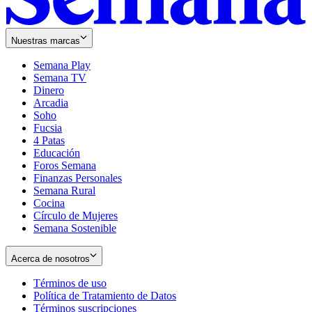
Nuestras marcas
Semana Play
Semana TV
Dinero
Arcadia
Soho
Opens
Fucsia
in
Opens
4 Patas
new
in
Educación
window
new
Foros Semana
window
Finanzas Personales
Semana Rural
Cocina
Círculo de Mujeres
Semana Sostenible
Acerca de nosotros
Términos de uso
Opens
Política de Tratamiento de Datos
in
Opens
Términos suscripciones
new
Opens
in