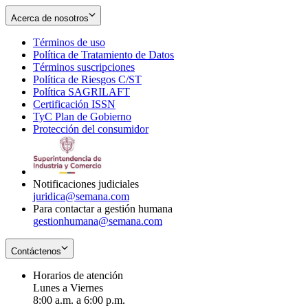
Acerca de nosotros
Términos de uso
Opens
Política de Tratamiento de Datos
in
Opens
Términos suscripciones
new
Opens
in
Política de Riesgos C/ST
window
in
Opens
new
Política SAGRILAFT
Opens
new
in
window
Certificación ISSN
Opens
in
window
new
TyC Plan de Gobierno
in
new
Opens
window
Protección del consumidor
new
window
in
Opens
window
new
in
window
new
window
Notificaciones judiciales
juridica@semana.com
Para contactar a gestión humana
gestionhumana@semana.com
Contáctenos
Horarios de atención
Lunes a Viernes
8:00 a.m. a 6:00 p.m.