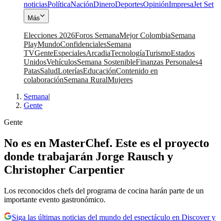
noticias
Política
Nación
Dinero
Deportes
Opinión
Impresa
Jet Set
Más
Elecciones 2026
Foros Semana
Mejor Colombia
Semana
Play
Mundo
Confidenciales
Semana
TV
Gente
Especiales
Arcadia
Tecnología
Turismo
Estados
Unidos
Vehículos
Semana Sostenible
Finanzas Personales
4
Patas
Salud
Loterías
Educación
Contenido en
colaboración
Semana Rural
Mujeres
Semana
|
Gente
Gente
No es en MasterChef. Este es el proyecto
donde trabajarán Jorge Rausch y
Christopher Carpentier
Los reconocidos chefs del programa de cocina harán parte de un
importante evento gastronómico.
Siga las últimas noticias del mundo del espectáculo en Discover y