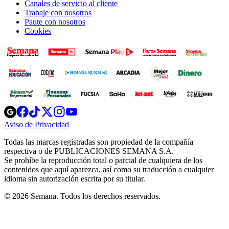
Canales de servicio al cliente
Trabaje con nosotros
Paute con nosotros
Cookies
Opens
Opens
Opens
Opens
Opens
in
in
in
in
in
Aviso de Privacidad
Opens
new
new
new
new
new
in
window
window
window
window
window
Todas las marcas registradas son propiedad de la compañía
new
respectiva o de PUBLICACIONES SEMANA S.A.
window
Se prohíbe la reproducción total o parcial de cualquiera de los
contenidos que aquí aparezca, así como su traducción a cualquier
idioma sin autorización escrita por su titular.
© 2026 Semana. Todos los derechos reservados.