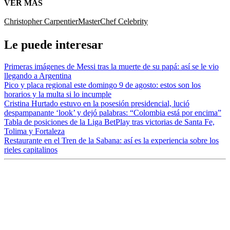
VER MÁS
Christopher Carpentier
MasterChef Celebrity
Le puede interesar
Primeras imágenes de Messi tras la muerte de su papá: así se le vio
llegando a Argentina
Pico y placa regional este domingo 9 de agosto: estos son los
horarios y la multa si lo incumple
Cristina Hurtado estuvo en la posesión presidencial, lució
despampanante ‘look’ y dejó palabras: “Colombia está por encima”
Tabla de posiciones de la Liga BetPlay tras victorias de Santa Fe,
Tolima y Fortaleza
Restaurante en el Tren de la Sabana: así es la experiencia sobre los
rieles capitalinos