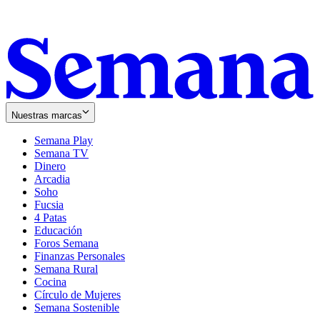
Nuestras marcas
Semana Play
Semana TV
Dinero
Arcadia
Soho
Opens
Fucsia
in
Opens
4 Patas
new
in
Educación
window
new
Foros Semana
window
Finanzas Personales
Semana Rural
Cocina
Círculo de Mujeres
Semana Sostenible