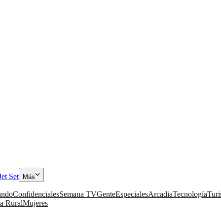
Jet Set
Más
ndo
Confidenciales
Semana TV
Gente
Especiales
Arcadia
Tecnología
Tur
a Rural
Mujeres