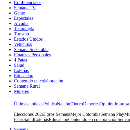
Confidenciales
Semana TV
Gente
Especiales
Arcadia
Tecnología
Turismo
Estados Unidos
Vehículos
Semana Sostenible
Finanzas Personales
4 Patas
Salud
Loterías
Educación
Contenido en colaboración
Semana Rural
Mujeres
Últimas noticias
Política
Nación
Dinero
Deportes
Opinión
Impresa
Elecciones 2026
Foros Semana
Mejor Colombia
Semana Play
Mu
Patas
Salud
Loterías
Educación
Contenido en colaboración
Seman
Semana
|