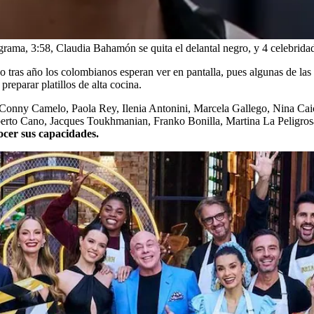
grama, 3:58, Claudia Bahamón se quita el delantal negro, y 4 celebrid
as año los colombianos esperan ver en pantalla, pues algunas de las es
reparar platillos de alta cocina.
a, Conny Camelo, Paola Rey, Ilenia Antonini, Marcela Gallego, Nina Ca
erto Cano, Jacques Toukhmanian, Franko Bonilla, Martina La Peligros
nocer sus capacidades.