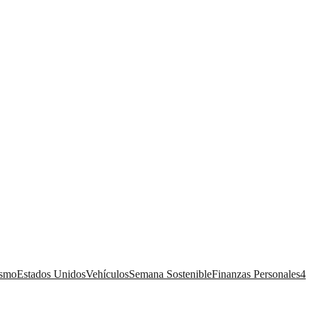
ismo
Estados Unidos
Vehículos
Semana Sostenible
Finanzas Personales
4