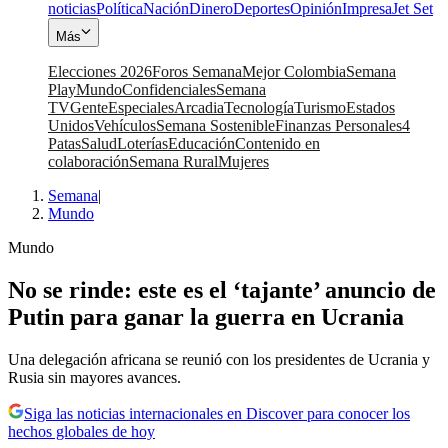
noticias
Política
Nación
Dinero
Deportes
Opinión
Impresa
Jet Set
Más
Elecciones 2026
Foros Semana
Mejor Colombia
Semana
Play
Mundo
Confidenciales
Semana
TV
Gente
Especiales
Arcadia
Tecnología
Turismo
Estados
Unidos
Vehículos
Semana Sostenible
Finanzas Personales
4
Patas
Salud
Loterías
Educación
Contenido en
colaboración
Semana Rural
Mujeres
Semana
|
Mundo
Mundo
No se rinde: este es el ‘tajante’ anuncio de
Putin para ganar la guerra en Ucrania
Una delegación africana se reunió con los presidentes de Ucrania y
Rusia sin mayores avances.
Siga las noticias internacionales en Discover para conocer los
hechos globales de hoy