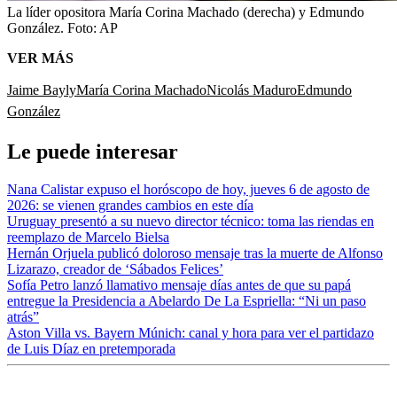
La líder opositora María Corina Machado (derecha) y Edmundo
González.
Foto:
AP
VER MÁS
Jaime Bayly
María Corina Machado
Nicolás Maduro
Edmundo
González
Le puede interesar
Nana Calistar expuso el horóscopo de hoy, jueves 6 de agosto de
2026: se vienen grandes cambios en este día
Uruguay presentó a su nuevo director técnico: toma las riendas en
reemplazo de Marcelo Bielsa
Hernán Orjuela publicó doloroso mensaje tras la muerte de Alfonso
Lizarazo, creador de ‘Sábados Felices’
Sofía Petro lanzó llamativo mensaje días antes de que su papá
entregue la Presidencia a Abelardo De La Espriella: “Ni un paso
atrás”
Aston Villa vs. Bayern Múnich: canal y hora para ver el partidazo
de Luis Díaz en pretemporada