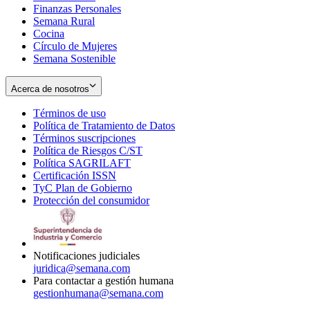
Finanzas Personales
Semana Rural
Cocina
Círculo de Mujeres
Semana Sostenible
Acerca de nosotros
Términos de uso
Opens
Política de Tratamiento de Datos
in
Opens
Términos suscripciones
new
Opens
in
Política de Riesgos C/ST
window
in
Opens
new
Política SAGRILAFT
Opens
new
in
window
Certificación ISSN
Opens
in
window
new
TyC Plan de Gobierno
in
new
Opens
window
Protección del consumidor
new
window
in
Opens
window
new
in
window
new
window
Notificaciones judiciales
juridica@semana.com
Para contactar a gestión humana
gestionhumana@semana.com