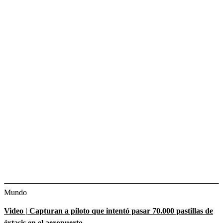
Mundo
Video | Capturan a piloto que intentó pasar 70.000 pastillas de
éxtasis en el aeropuerto