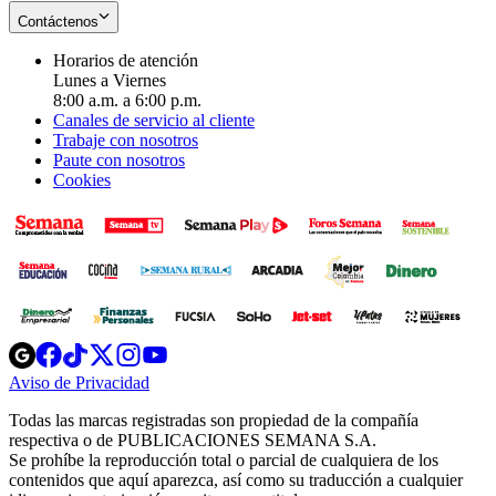
Contáctenos
Horarios de atención
Lunes a Viernes
8:00 a.m. a 6:00 p.m.
Canales de servicio al cliente
Trabaje con nosotros
Paute con nosotros
Cookies
Opens
Opens
Opens
Opens
Opens
in
in
in
in
in
Aviso de Privacidad
Opens
new
new
new
new
new
in
window
window
window
window
window
Todas las marcas registradas son propiedad de la compañía
new
respectiva o de PUBLICACIONES SEMANA S.A.
window
Se prohíbe la reproducción total o parcial de cualquiera de los
contenidos que aquí aparezca, así como su traducción a cualquier