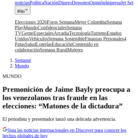
noticias
Política
Nación
Dinero
Deportes
Opinión
Impresa
Jet Set
Más
Elecciones 2026
Foros Semana
Mejor Colombia
Semana
Play
Mundo
Confidenciales
Semana
TV
Gente
Especiales
Arcadia
Tecnología
Turismo
Estados
Unidos
Vehículos
Semana Sostenible
Finanzas Personales
4
Patas
Salud
Loterías
Educación
Contenido en
colaboración
Semana Rural
Mujeres
Semana
|
Mundo
MUNDO
Premonición de Jaime Bayly preocupa a
los venezolanos tras fraude en las
elecciones: “Matones de la dictadura”
El periodista y presentador lanzó una delicada advertencia.
Siga las noticias internacionales en Discover para conocer los
hechos globales de hoy