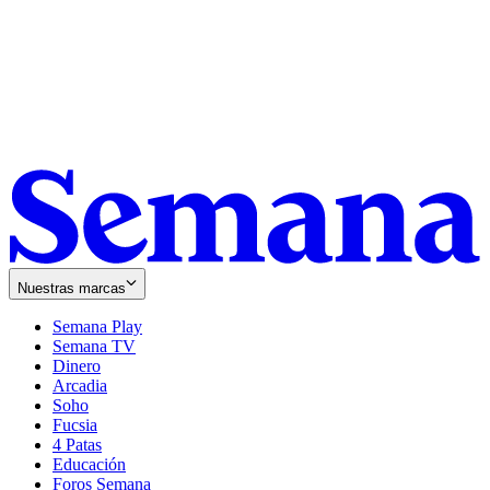
Nuestras marcas
Semana Play
Semana TV
Dinero
Arcadia
Soho
Opens
Fucsia
in
Opens
4 Patas
new
in
Educación
window
new
Foros Semana
window