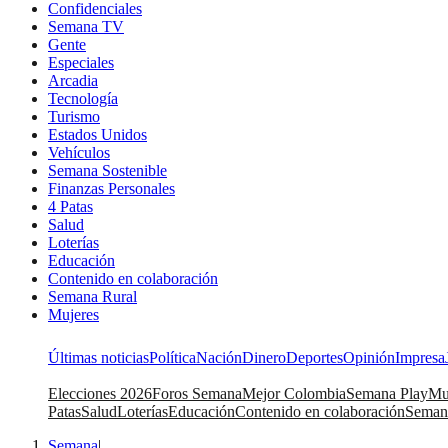
Confidenciales
Semana TV
Gente
Especiales
Arcadia
Tecnología
Turismo
Estados Unidos
Vehículos
Semana Sostenible
Finanzas Personales
4 Patas
Salud
Loterías
Educación
Contenido en colaboración
Semana Rural
Mujeres
Últimas noticias
Política
Nación
Dinero
Deportes
Opinión
Impresa
Elecciones 2026
Foros Semana
Mejor Colombia
Semana Play
Mu
Patas
Salud
Loterías
Educación
Contenido en colaboración
Seman
Semana
|