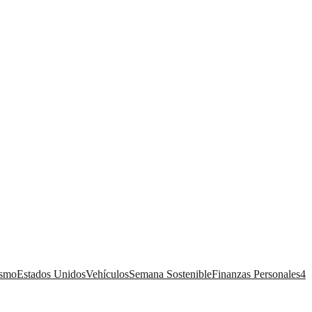
ismo
Estados Unidos
Vehículos
Semana Sostenible
Finanzas Personales
4