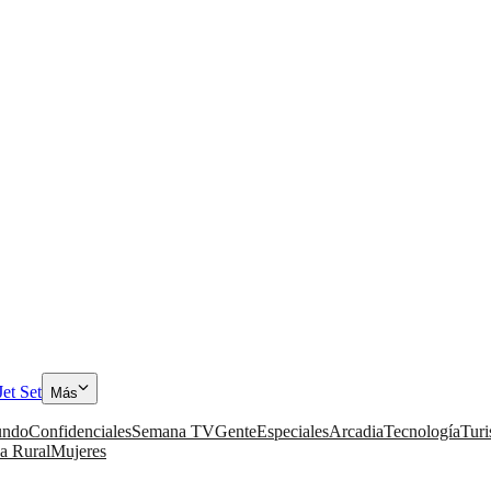
Jet Set
Más
ndo
Confidenciales
Semana TV
Gente
Especiales
Arcadia
Tecnología
Tur
a Rural
Mujeres