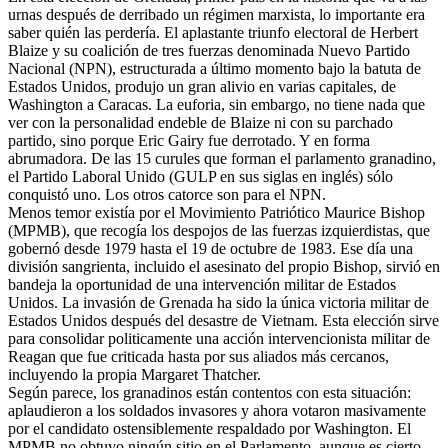
urnas después de derribado un régimen marxista, lo importante era
saber quién las perdería. El aplastante triunfo electoral de Herbert
Blaize y su coalición de tres fuerzas denominada Nuevo Partido
Nacional (NPN), estructurada a último momento bajo la batuta de
Estados Unidos, produjo un gran alivio en varias capitales, de
Washington a Caracas. La euforia, sin embargo, no tiene nada que
ver con la personalidad endeble de Blaize ni con su parchado
partido, sino porque Eric Gairy fue derrotado. Y en forma
abrumadora. De las 15 curules que forman el parlamento granadino,
el Partido Laboral Unido (GULP en sus siglas en inglés) sólo
conquistó uno. Los otros catorce son para el NPN.
Menos temor existía por el Movimiento Patriótico Maurice Bishop
(MPMB), que recogía los despojos de las fuerzas izquierdistas, que
gobernó desde 1979 hasta el 19 de octubre de 1983. Ese día una
división sangrienta, incluido el asesinato del propio Bishop, sirvió en
bandeja la oportunidad de una intervención militar de Estados
Unidos. La invasión de Grenada ha sido la única victoria militar de
Estados Unidos después del desastre de Vietnam. Esta elección sirve
para consolidar politicamente una acción intervencionista militar de
Reagan que fue criticada hasta por sus aliados más cercanos,
incluyendo la propia Margaret Thatcher.
Según parece, los granadinos están contentos con esta situación:
aplaudieron a los soldados invasores y ahora votaron masivamente
por el candidato ostensiblemente respaldado por Washington. El
MPMB no obtuvo ningún sitio en el Parlamento, aunque es cierto