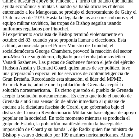
Chile a buscar el apoyo de Pinochet. Y firmó un tratado que incluía
ayuda económica y militar. Cuando ya había oficiales chilenos
entrenando a los Mangostas, se produjo el derrocamiento de Gairy el
13 de marzo de 1979. Hasta la llegada de los asesores cubanos y el
equipo militar soviético, las tropas de Bishop seguían usando
uniformes regalados por Pinochet.
El experimento socialista de Bishop terminó violentamente en
octubre del 83, cuando ya se proponía llamar a elecciones. Esta
actitud, aconsejada por el Primer Ministro de Trinidad, el
socialdemócrata George Chambers, provocó la reacción del sector
pro-Moscú de su gobierno, digitado por el embajador soviético
Vanadi Sazhenev. Las piezas de Sazhenev fueron el jefe del ejército
Hudson Austin y Bernard Coard, quien antes de ser político, tuvo
una preparación especial en los servicios de contrainteligencia de
Gran Bretaña. Recordando esta situación, el líder del MPMB,
Kenrick Radix, admite que la población de Grenada aceptó la
solución norteamericana. "Es cierto que todo el pueblo de Grenada
aceptó la solución norteamericana. Es cierto que todo el pueblo de
Grenada sintió una sensación de alivio inmediato al quitarse de
encima a la dictadura fascista de Coard, que gobernaba bajo el
disfraz del Consejo Revolucionario Militar sin base alguna de apoyo
popular en la sociedad. En todo momento mientras se producía el
golpe de Estado, la población manifestó contra la inaceptable
imposición de Coard y su banda", dijo Radix quien fue ministro de
Bishop y estuvo detenido por 109 marines norteamericanos. Ahora