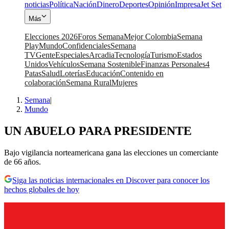
noticias
Política
Nación
Dinero
Deportes
Opinión
Impresa
Jet Set
Más
Elecciones 2026
Foros Semana
Mejor Colombia
Semana
Play
Mundo
Confidenciales
Semana
TV
Gente
Especiales
Arcadia
Tecnología
Turismo
Estados
Unidos
Vehículos
Semana Sostenible
Finanzas Personales
4
Patas
Salud
Loterías
Educación
Contenido en
colaboración
Semana Rural
Mujeres
Semana
|
Mundo
UN ABUELO PARA PRESIDENTE
Bajo vigilancia norteamericana gana las elecciones un comerciante
de 66 años.
Siga las noticias internacionales en Discover para conocer los
hechos globales de hoy