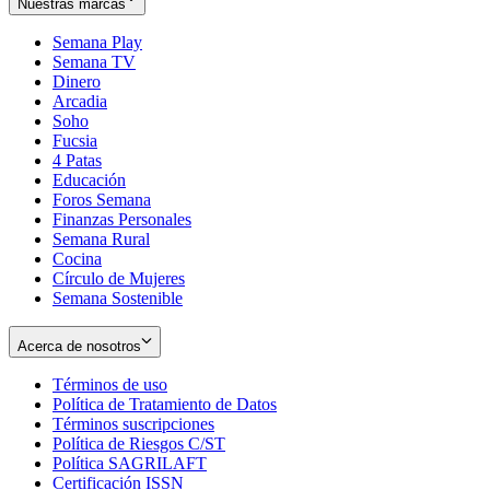
Nuestras marcas
Semana Play
Semana TV
Dinero
Arcadia
Soho
Opens
Fucsia
in
Opens
4 Patas
new
in
Educación
window
new
Foros Semana
window
Finanzas Personales
Semana Rural
Cocina
Círculo de Mujeres
Semana Sostenible
Acerca de nosotros
Términos de uso
Opens
Política de Tratamiento de Datos
in
Opens
Términos suscripciones
new
Opens
in
Política de Riesgos C/ST
window
in
Opens
new
Política SAGRILAFT
Opens
new
in
window
Certificación ISSN
Opens
in
window
new