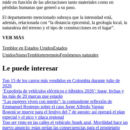
mide en función de las afectaciones tanto materiales como en
pérdidas humanas que generó a su paso.
El departamento mencionado subraya que la intensidad está,
además, relacionada con “la distancia epicentral, la geología local, la
naturaleza del terreno y el tipo de construcciones en el lugar”.
VER MÁS
Temblor en Estados Unidos
Estados
Unidos
Sismo
Temblor
terremoto
Fenómenos naturales
Le puede interesar
Top 15 de los carros más vendidos en Colombia durante julio de
2026
‘Expoferia de vehículos eléctricos e híbridos 2026’: lugar, fechas y
las más de 20 marcas que estarán
“Las mujeres viven con miedo”: la contundente reflexión de
Emmanuel Restrepo sobre el caso Jorge Alfredo Vargas
Bogotá se mueve para el festivo del 7 de agosto: así operará el plan
especial y el pico y placa regional
Tras ser visto en las calles el vehículo Spark azul, Movilidad hace un
nuevo anuncio: estas serían las consecuencias para el propietario