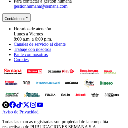
Para contactar a gestión humana
gestionhumana@semana.com
Contáctenos
Horarios de atención
Lunes a Viernes
8:00 a.m. a 6:00 p.m.
Canales de servicio al cliente
Trabaje con nosotros
Paute con nosotros
Cookies
Opens
Opens
Opens
Opens
Opens
in
in
in
in
in
Aviso de Privacidad
Opens
new
new
new
new
new
in
window
window
window
window
window
Todas las marcas registradas son propiedad de la compañía
new
respectiva o de PUBLICACIONES SEMANA S.A.
window