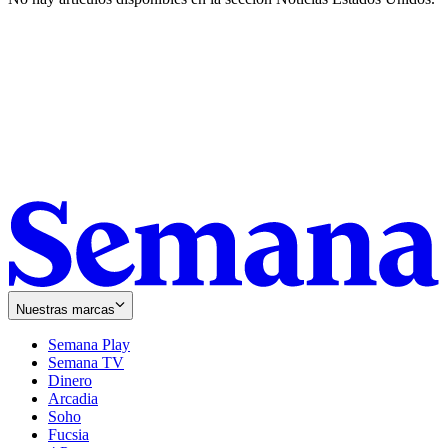
Nuestras marcas
Semana Play
Semana TV
Dinero
Arcadia
Soho
Opens
Fucsia
in
Opens