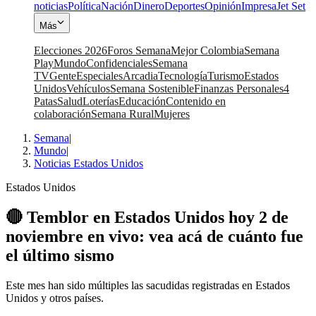
noticias
Política
Nación
Dinero
Deportes
Opinión
Impresa
Jet Set
Más
Elecciones 2026
Foros Semana
Mejor Colombia
Semana
Play
Mundo
Confidenciales
Semana
TV
Gente
Especiales
Arcadia
Tecnología
Turismo
Estados
Unidos
Vehículos
Semana Sostenible
Finanzas Personales
4
Patas
Salud
Loterías
Educación
Contenido en
colaboración
Semana Rural
Mujeres
Semana
|
Mundo
|
Noticias Estados Unidos
Estados Unidos
🔴 Temblor en Estados Unidos hoy 2 de
noviembre en vivo: vea acá de cuánto fue
el último sismo
Este mes han sido múltiples las sacudidas registradas en Estados
Unidos y otros países.