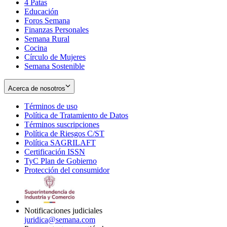
4 Patas
new
in
Educación
window
new
Foros Semana
window
Finanzas Personales
Semana Rural
Cocina
Círculo de Mujeres
Semana Sostenible
Acerca de nosotros
Términos de uso
Opens
Política de Tratamiento de Datos
in
Opens
Términos suscripciones
new
Opens
in
Política de Riesgos C/ST
window
in
Opens
new
Política SAGRILAFT
Opens
new
in
window
Certificación ISSN
Opens
in
window
new
TyC Plan de Gobierno
in
new
Opens
window
Protección del consumidor
new
window
in
Opens
window
new
in
window
new
window
Notificaciones judiciales
juridica@semana.com