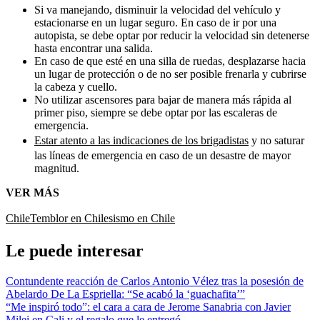
Si va manejando, disminuir la velocidad del vehículo y
estacionarse en un lugar seguro. En caso de ir por una
autopista, se debe optar por reducir la velocidad sin detenerse
hasta encontrar una salida.
En caso de que esté en una silla de ruedas, desplazarse hacia
un lugar de protección o de no ser posible frenarla y cubrirse
la cabeza y cuello.
No utilizar ascensores para bajar de manera más rápida al
primer piso, siempre se debe optar por las escaleras de
emergencia.
Estar atento a las indicaciones de los brigadistas
y no saturar
las líneas de emergencia en caso de un desastre de mayor
magnitud.
VER MÁS
Chile
Temblor en Chile
sismo en Chile
Le puede interesar
Contundente reacción de Carlos Antonio Vélez tras la posesión de
Abelardo De La Espriella: “Se acabó la ‘guachafita’”
“Me inspiró todo”: el cara a cara de Jerome Sanabria con Javier
Milei en Cali y el regalo que le entregó