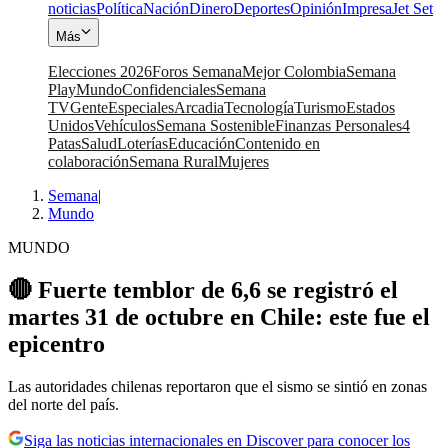
noticias
Política
Nación
Dinero
Deportes
Opinión
Impresa
Jet Set
Más
Elecciones 2026
Foros Semana
Mejor Colombia
Semana
Play
Mundo
Confidenciales
Semana
TV
Gente
Especiales
Arcadia
Tecnología
Turismo
Estados
Unidos
Vehículos
Semana Sostenible
Finanzas Personales
4
Patas
Salud
Loterías
Educación
Contenido en
colaboración
Semana Rural
Mujeres
Semana
|
Mundo
MUNDO
🔴 Fuerte temblor de 6,6 se registró el
martes 31 de octubre en Chile: este fue el
epicentro
Las autoridades chilenas reportaron que el sismo se sintió en zonas
del norte del país.
Siga las noticias internacionales en Discover para conocer los