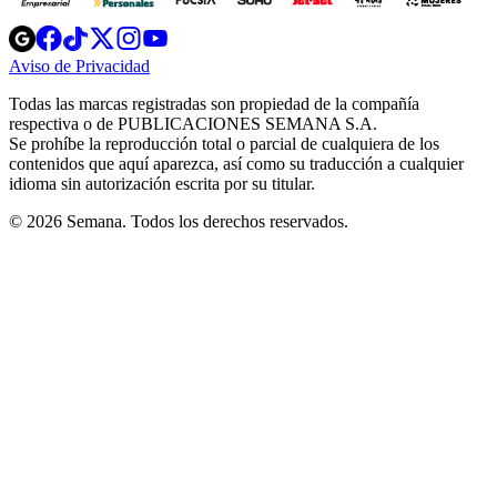
Opens
Opens
Opens
Opens
Opens
in
in
in
in
in
Aviso de Privacidad
Opens
new
new
new
new
new
in
window
window
window
window
window
Todas las marcas registradas son propiedad de la compañía
new
respectiva o de PUBLICACIONES SEMANA S.A.
window
Se prohíbe la reproducción total o parcial de cualquiera de los
contenidos que aquí aparezca, así como su traducción a cualquier
idioma sin autorización escrita por su titular.
© 2026 Semana. Todos los derechos reservados.