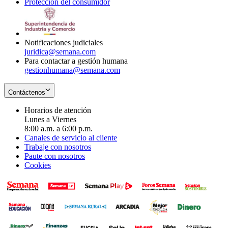
Protección del consumidor
new
window
in
Opens
window
new
in
window
new
window
Notificaciones judiciales
juridica@semana.com
Para contactar a gestión humana
gestionhumana@semana.com
Contáctenos
Horarios de atención
Lunes a Viernes
8:00 a.m. a 6:00 p.m.
Canales de servicio al cliente
Trabaje con nosotros
Paute con nosotros
Cookies