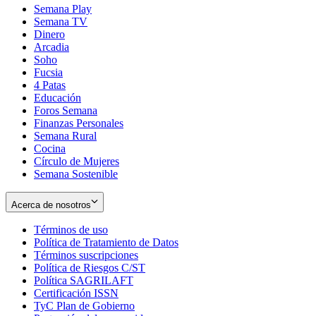
Semana Play
Semana TV
Dinero
Arcadia
Soho
Opens
Fucsia
in
Opens
4 Patas
new
in
Educación
window
new
Foros Semana
window
Finanzas Personales
Semana Rural
Cocina
Círculo de Mujeres
Semana Sostenible
Acerca de nosotros
Términos de uso
Opens
Política de Tratamiento de Datos
in
Opens
Términos suscripciones
new
Opens
in
Política de Riesgos C/ST
window
in
Opens
new
Política SAGRILAFT
Opens
new
in
window
Certificación ISSN
Opens
in
window
new
TyC Plan de Gobierno
in
new
Opens
window