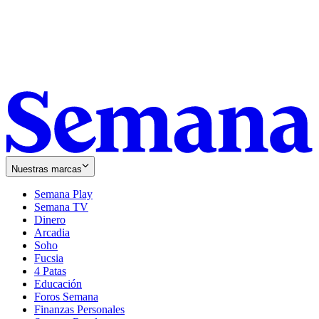
Nuestras marcas
Semana Play
Semana TV
Dinero
Arcadia
Soho
Opens
Fucsia
in
Opens
4 Patas
new
in
Educación
window
new
Foros Semana
window
Finanzas Personales