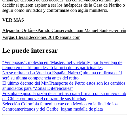
decidir si quieren aspirar a ser los huéspedes de la Casa de Nariño o
seguir como invitados y conformarse con algún ministerio.
VER MÁS
Alejandro Ordóñez
Partido Conservador
Juan Manuel Santos
Germán
Vargas Lleras
Elecciones 2018
Semana.com
Le puede interesar
“Ventajosas”: molestia en ‘MasterChef Celebrity’ por la ventaja de
tiempo en el atril que desató la furia de los participantes
No se retira en La Vuelta a España: Nairo Quintana confirma cuál
será su última competencia antes del retiro
El último decreto del MinTransporte de Petro: estos son los cambios
anunciados para “Zonas Diferenciales”
Vozinha expuso la razón de su retraso para firmar con su nuevo club
en Chile: conmueve el corazón de sus hinchas
Selección Colombia femenina cae con México en la final de los
Centroamericanos y del Caribe: logran medalla de plata