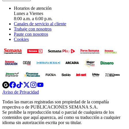
Horarios de atención
Lunes a Viernes
8:00 a.m. a 6:00 p.m.
Canales de servicio al cliente
Trabaje con nosotros
Paute con nosotros
Cookies
Opens
Opens
Opens
Opens
Opens
in
in
in
in
in
Aviso de Privacidad
Opens
new
new
new
new
new
in
window
window
window
window
window
Todas las marcas registradas son propiedad de la compañía
new
respectiva o de PUBLICACIONES SEMANA S.A.
window
Se prohíbe la reproducción total o parcial de cualquiera de los
contenidos que aquí aparezca, así como su traducción a cualquier
idioma sin autorización escrita por su titular.