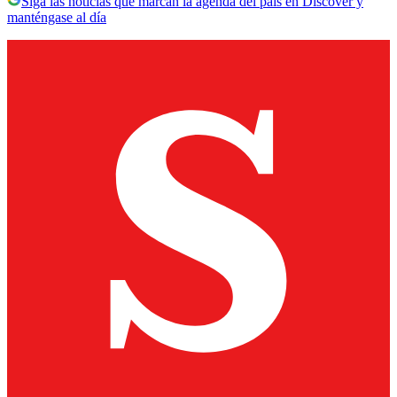
Siga las noticias que marcan la agenda del país en Discover y
manténgase al día