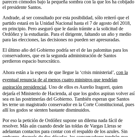
parecen cómodos bajo la pequeña sombra con la que los ha cobijado
el presidente Santos.
Andrade, al ser consultado por esta posibilidad, sólo reiteró que el
partido estará en la Unidad Nacional hasta el 7 de agosto del 2018,
en principio. Pero aseguró que le darán trámite a la solicitud de
Ordóñez y la estudiarán. Para el dirigente, faltando un año y medio
para las elecciones, las decisiones no pueden ser apresuradas.
El último año del Gobierno podría ser el de las palomitas para los
conservadores, que en la segunda administración de Santos
perdieron espacio burocrático.
Ahora están a la espera de que llegue la ‘crisis ministerial’,
con la
eventual renuncia de al menos cuatro ministros que tendrían
aspiración presidencial
. Uno de ellos es Aurelio Iragorri, quien
dejaría el Ministerio de Hacienda, al que los godos aspiran volver así
sea en las postrimerías del Gobierno. También esperan que Santos
les terne un magistrado conservador en la Corte Constitucional, pues
allí los godos se sienten bastante disminuidos.
Por eso la petición de Ordóñez supone un dilema nada fácil de
resolver. Más aún cuando desde las toldas de Vargas Lleras se
adelantan contactos para contar con el respaldo de los azules. Sin
embargo, después de dos décadas, los conservadores tendrán que