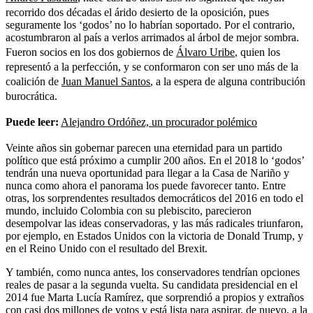
recorrido dos décadas el árido desierto de la oposición, pues
seguramente los ‘godos’ no lo habrían soportado. Por el contrario,
acostumbraron al país a verlos arrimados al árbol de mejor sombra.
Fueron socios en los dos gobiernos de
Álvaro Uribe
, quien los
representó a la perfección, y se conformaron con ser uno más de la
coalición de
Juan Manuel Santos
, a la espera de alguna contribución
burocrática.
Puede leer:
Alejandro Ordóñez, un procurador polémico
Veinte años sin gobernar parecen una eternidad para un partido
político que está próximo a cumplir 200 años. En el 2018 lo ‘godos’
tendrán una nueva oportunidad para llegar a la Casa de Nariño y
nunca como ahora el panorama los puede favorecer tanto. Entre
otras, los sorprendentes resultados democráticos del 2016 en todo el
mundo, incluido Colombia con su plebiscito, parecieron
desempolvar las ideas conservadoras, y las más radicales triunfaron,
por ejemplo, en Estados Unidos con la victoria de Donald Trump, y
en el Reino Unido con el resultado del Brexit.
Y también, como nunca antes, los conservadores tendrían opciones
reales de pasar a la segunda vuelta. Su candidata presidencial en el
2014 fue Marta Lucía Ramírez, que sorprendió a propios y extraños
con casi dos millones de votos y está lista para aspirar, de nuevo, a la