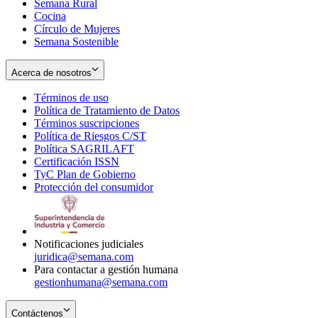
Semana Rural
Cocina
Círculo de Mujeres
Semana Sostenible
Acerca de nosotros
Términos de uso
Opens
Política de Tratamiento de Datos
in
Opens
Términos suscripciones
new
Opens
in
Política de Riesgos C/ST
window
in
Opens
new
Política SAGRILAFT
Opens
new
in
window
Certificación ISSN
Opens
in
window
new
TyC Plan de Gobierno
in
new
Opens
window
Protección del consumidor
new
window
in
Opens
window
new
in
window
new
window
Notificaciones judiciales
juridica@semana.com
Para contactar a gestión humana
gestionhumana@semana.com
Contáctenos