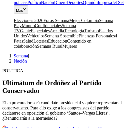
noticias
Política
Nación
Dinero
Deportes
Opinión
Impresa
Jet Set
Más
Elecciones 2026
Foros Semana
Mejor Colombia
Semana
Play
Mundo
Confidenciales
Semana
TV
Gente
Especiales
Arcadia
Tecnología
Turismo
Estados
Unidos
Vehículos
Semana Sostenible
Finanzas Personales
4
Patas
Salud
Loterías
Educación
Contenido en
colaboración
Semana Rural
Mujeres
Semana
|
Nación
POLÍTICA
Ultimátum de Ordóñez al Partido
Conservador
El exprocurador será candidato presidencial y quiere representar al
conservatismo. Para ello exige a los congresistas del partido
declararse en oposición al gobierno ‘Santos–Vargas Lleras’.
¿Renunciarán a la mermelada?