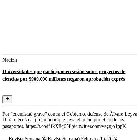
Nación
Universidades que participan en sesión sobre proyectos de
ciencias por $900.000 millones negaron aprobación exprés
Por “enemistad grave” contra el Gobierno, defensa de Álvaro Leyva
Durán recusó al procurador que lleva el juicio por el lío de los
pasaportes.
https://t.co/if1kX8q65f
pic.twitter.com/vsgnjo1ppK
— Revista Semana (@RevistaSemana)
February 15, 2024