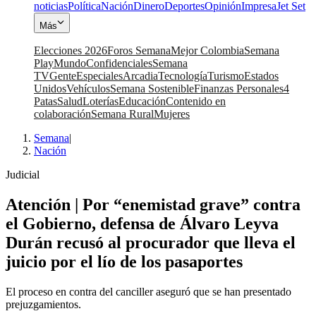
noticias
Política
Nación
Dinero
Deportes
Opinión
Impresa
Jet Set
Más
Elecciones 2026
Foros Semana
Mejor Colombia
Semana
Play
Mundo
Confidenciales
Semana
TV
Gente
Especiales
Arcadia
Tecnología
Turismo
Estados
Unidos
Vehículos
Semana Sostenible
Finanzas Personales
4
Patas
Salud
Loterías
Educación
Contenido en
colaboración
Semana Rural
Mujeres
Semana
|
Nación
Judicial
Atención | Por “enemistad grave” contra
el Gobierno, defensa de Álvaro Leyva
Durán recusó al procurador que lleva el
juicio por el lío de los pasaportes
El proceso en contra del canciller aseguró que se han presentado
prejuzgamientos.