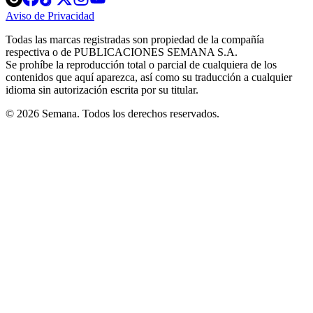
in
in
in
in
in
Aviso de Privacidad
Opens
new
new
new
new
new
in
window
window
window
window
window
Todas las marcas registradas son propiedad de la compañía
new
respectiva o de PUBLICACIONES SEMANA S.A.
window
Se prohíbe la reproducción total o parcial de cualquiera de los
contenidos que aquí aparezca, así como su traducción a cualquier
idioma sin autorización escrita por su titular.
© 2026 Semana. Todos los derechos reservados.