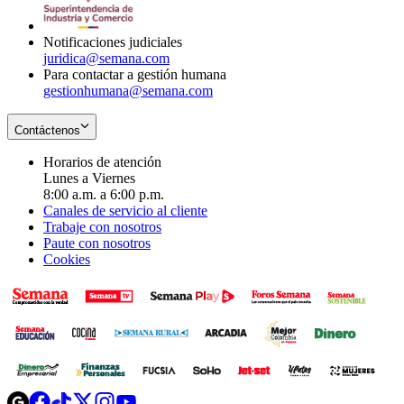
window
new
window
Notificaciones judiciales
juridica@semana.com
Para contactar a gestión humana
gestionhumana@semana.com
Contáctenos
Horarios de atención
Lunes a Viernes
8:00 a.m. a 6:00 p.m.
Canales de servicio al cliente
Trabaje con nosotros
Paute con nosotros
Cookies
Opens
Opens
Opens
Opens
Opens