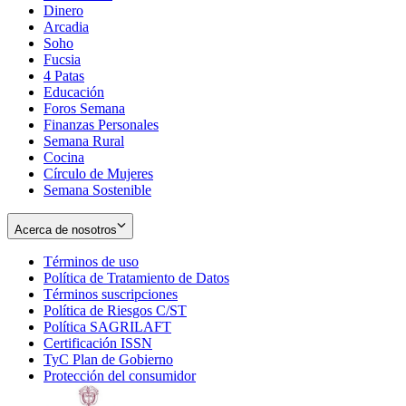
Dinero
Arcadia
Soho
Opens
Fucsia
in
Opens
4 Patas
new
in
Educación
window
new
Foros Semana
window
Finanzas Personales
Semana Rural
Cocina
Círculo de Mujeres
Semana Sostenible
Acerca de nosotros
Términos de uso
Opens
Política de Tratamiento de Datos
in
Opens
Términos suscripciones
new
Opens
in
Política de Riesgos C/ST
window
in
Opens
new
Política SAGRILAFT
Opens
new
in
window
Certificación ISSN
Opens
in
window
new
TyC Plan de Gobierno
in
new
Opens
window
Protección del consumidor
new
window
in
Opens
window
new
in