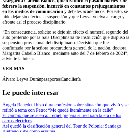
Margarita Cabello Blanco,
quien ratificó el pasado martes 7 de
febrero la suspensión, incurrió en constantes prejuzgamientos
en los medios de comunicación
y debates académicos. Por esto, se
pide dejar sin efectos la suspensión y que Leyva vuelva al cargo y
afronte así el proceso disciplinario.
“En consecuencia, solicito se deje sin efecto el numeral segundo del
auto proferido por la
Sala Disciplinaria de Instrucción
que dispuso la
suspensión provisional del disciplinado. Decisión que fue
confirmada por la señora procuradora general de la nación, doctora
Margarita Cabello Blanco, mediante auto del 7 de febrero de 2024″,
advierte la tutela.
VER MÁS
Álvaro Leyva Durán
pasaportes
Cancillería
Le puede interesar
Ángela Benedetti hizo dura confesión sobre situación que vivió y se
refirió a tema con Petro: “Me quedé literalmente en la calle”
El cambio que se acerca: Terpel prepara su red para la era de los
carros eléctricos
Así quedó la clasificación general del Tour de Polonia: Santiago
Buitrago sube como espuma