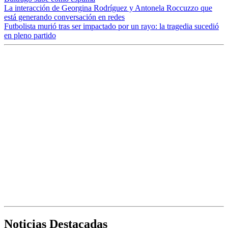
La interacción de Georgina Rodríguez y Antonela Roccuzzo que
está generando conversación en redes
Futbolista murió tras ser impactado por un rayo: la tragedia sucedió
en pleno partido
Noticias Destacadas