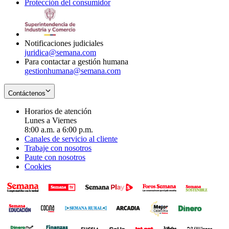
Protección del consumidor
new
window
in
Opens
window
new
in
window
new
window
Notificaciones judiciales
juridica@semana.com
Para contactar a gestión humana
gestionhumana@semana.com
Contáctenos
Horarios de atención
Lunes a Viernes
8:00 a.m. a 6:00 p.m.
Canales de servicio al cliente
Trabaje con nosotros
Paute con nosotros
Cookies