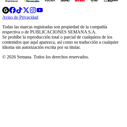
Opens
Opens
Opens
Opens
Opens
in
in
in
in
in
Aviso de Privacidad
Opens
new
new
new
new
new
in
window
window
window
window
window
Todas las marcas registradas son propiedad de la compañía
new
respectiva o de PUBLICACIONES SEMANA S.A.
window
Se prohíbe la reproducción total o parcial de cualquiera de los
contenidos que aquí aparezca, así como su traducción a cualquier
idioma sin autorización escrita por su titular.
© 2026 Semana. Todos los derechos reservados.