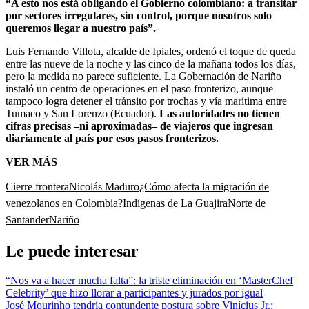
“A esto nos está obligando el Gobierno colombiano: a transitar
por sectores irregulares, sin control, porque nosotros solo
queremos llegar a nuestro país”.
Luis Fernando Villota, alcalde de Ipiales, ordenó el toque de queda
entre las nueve de la noche y las cinco de la mañana todos los días,
pero la medida no parece suficiente. La Gobernación de Nariño
instaló un centro de operaciones en el paso fronterizo, aunque
tampoco logra detener el tránsito por trochas y vía marítima entre
Tumaco y San Lorenzo (Ecuador).
Las autoridades no tienen
cifras precisas –ni aproximadas– de viajeros que ingresan
diariamente al país por esos pasos fronterizos.
VER MÁS
Cierre frontera
Nicolás Maduro
¿Cómo afecta la migración de
venezolanos en Colombia?
Indígenas de La Guajira
Norte de
Santander
Nariño
Le puede interesar
“Nos va a hacer mucha falta”: la triste eliminación en ‘MasterChef
Celebrity’ que hizo llorar a participantes y jurados por igual
José Mourinho tendría contundente postura sobre Vinícius Jr.: