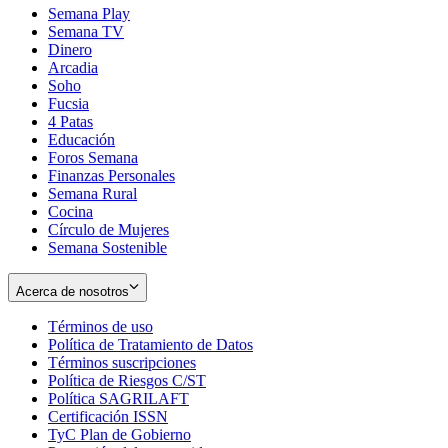
Semana Play
Semana TV
Dinero
Arcadia
Soho
Opens
Fucsia
in
Opens
4 Patas
new
in
Educación
window
new
Foros Semana
window
Finanzas Personales
Semana Rural
Cocina
Círculo de Mujeres
Semana Sostenible
Acerca de nosotros
Términos de uso
Opens
Política de Tratamiento de Datos
in
Opens
Términos suscripciones
new
Opens
in
Política de Riesgos C/ST
window
in
Opens
new
Política SAGRILAFT
Opens
new
in
window
Certificación ISSN
Opens
in
window
new
TyC Plan de Gobierno
in
new
Opens
window