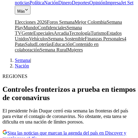
noticias
Política
Nación
Dinero
Deportes
Opinión
Impresa
Jet Set
Más
Elecciones 2026
Foros Semana
Mejor Colombia
Semana
Play
Mundo
Confidenciales
Semana
TV
Gente
Especiales
Arcadia
Tecnología
Turismo
Estados
Unidos
Vehículos
Semana Sostenible
Finanzas Personales
4
Patas
Salud
Loterías
Educación
Contenido en
colaboración
Semana Rural
Mujeres
Semana
|
Nación
REGIONES
Controles fronterizos a prueba en tiempos
de coronavirus
El presidente Iván Duque cerró esta semana las fronteras del país
para evitar el contagio de coronavirus. No obstante, esta tarea se
dificulta en una nación de límites porosos.
Siga las noticias que marcan la agenda del país en Discover y