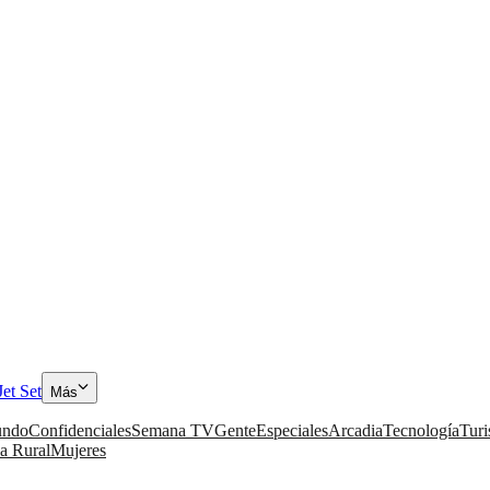
Jet Set
Más
ndo
Confidenciales
Semana TV
Gente
Especiales
Arcadia
Tecnología
Tur
a Rural
Mujeres