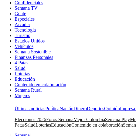
Confidenciales
Semana TV
Gente
Especiales
Arcadia
Tecnología
Turismo
Estados Unidos
Vehículos
Semana Sostenible
Finanzas Personales
4 Patas
Salud
Loterías
Educación
Contenido en colaboración
Semana Rural
Mujeres
Últimas noticias
Política
Nación
Dinero
Deportes
Opinión
Impresa
Elecciones 2026
Foros Semana
Mejor Colombia
Semana Play
Mu
Patas
Salud
Loterías
Educación
Contenido en colaboración
Seman
Semana
|