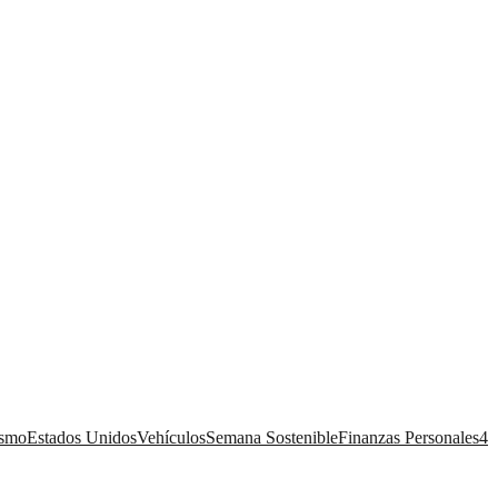
ismo
Estados Unidos
Vehículos
Semana Sostenible
Finanzas Personales
4