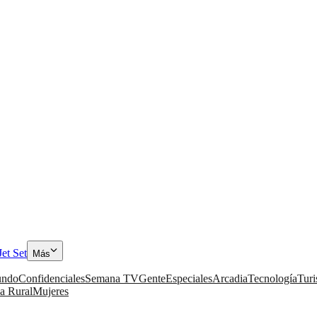
Jet Set
Más
ndo
Confidenciales
Semana TV
Gente
Especiales
Arcadia
Tecnología
Tur
a Rural
Mujeres