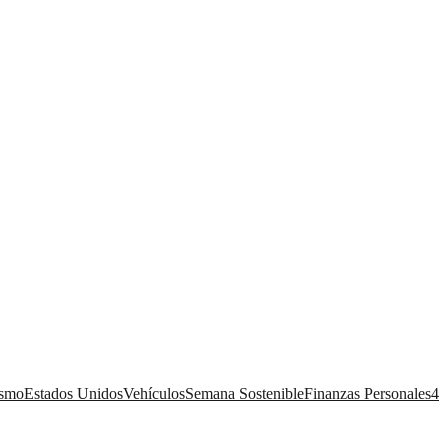
ismo
Estados Unidos
Vehículos
Semana Sostenible
Finanzas Personales
4