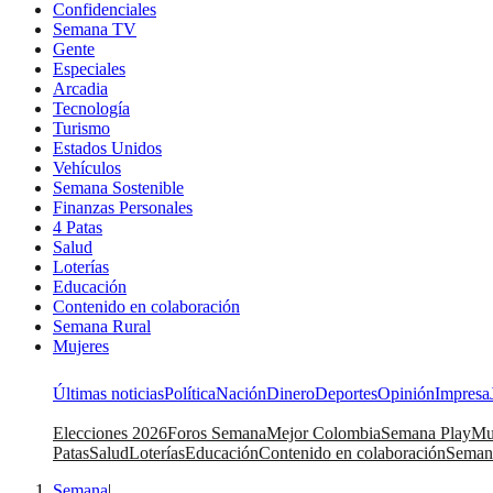
Confidenciales
Semana TV
Gente
Especiales
Arcadia
Tecnología
Turismo
Estados Unidos
Vehículos
Semana Sostenible
Finanzas Personales
4 Patas
Salud
Loterías
Educación
Contenido en colaboración
Semana Rural
Mujeres
Últimas noticias
Política
Nación
Dinero
Deportes
Opinión
Impresa
Elecciones 2026
Foros Semana
Mejor Colombia
Semana Play
Mu
Patas
Salud
Loterías
Educación
Contenido en colaboración
Seman
Semana
|