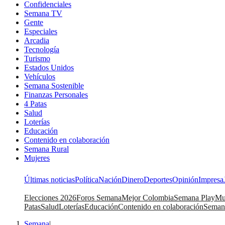
Confidenciales
Semana TV
Gente
Especiales
Arcadia
Tecnología
Turismo
Estados Unidos
Vehículos
Semana Sostenible
Finanzas Personales
4 Patas
Salud
Loterías
Educación
Contenido en colaboración
Semana Rural
Mujeres
Últimas noticias
Política
Nación
Dinero
Deportes
Opinión
Impresa
Elecciones 2026
Foros Semana
Mejor Colombia
Semana Play
Mu
Patas
Salud
Loterías
Educación
Contenido en colaboración
Seman
Semana
|