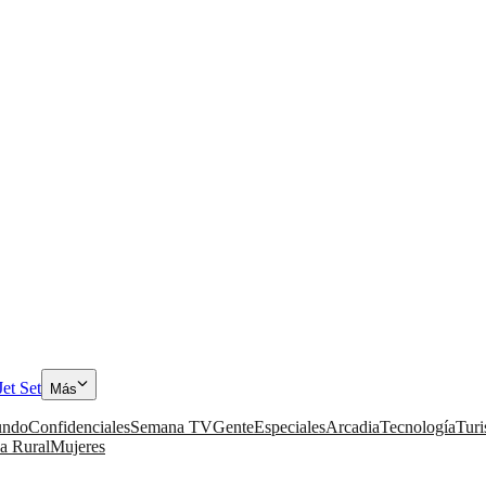
Jet Set
Más
ndo
Confidenciales
Semana TV
Gente
Especiales
Arcadia
Tecnología
Tur
a Rural
Mujeres