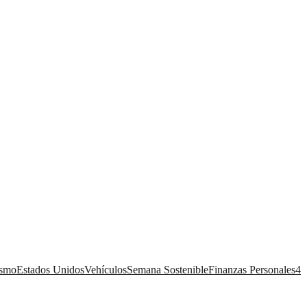
ismo
Estados Unidos
Vehículos
Semana Sostenible
Finanzas Personales
4