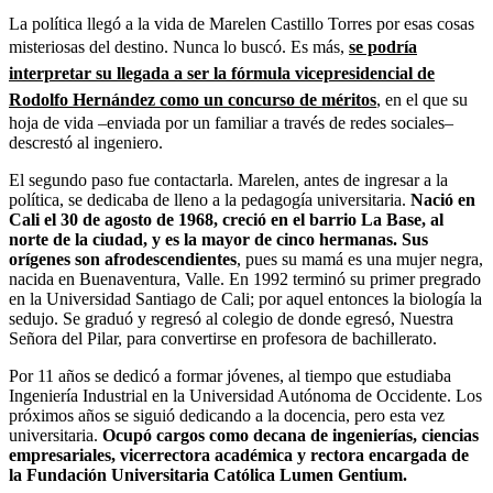
La política llegó a la vida de Marelen Castillo Torres por esas cosas
misteriosas del destino. Nunca lo buscó. Es más,
se podría
interpretar su llegada a ser la fórmula vicepresidencial de
Rodolfo Hernández como un concurso de méritos
, en el que su
hoja de vida –enviada por un familiar a través de redes sociales–
descrestó al ingeniero.
El segundo paso fue contactarla. Marelen, antes de ingresar a la
política, se dedicaba de lleno a la pedagogía universitaria.
Nació en
Cali el 30 de agosto de 1968, creció en el barrio La Base, al
norte de la ciudad, y es la mayor de cinco hermanas. Sus
orígenes son afrodescendientes
, pues su mamá es una mujer negra,
nacida en Buenaventura, Valle. En 1992 terminó su primer pregrado
en la Universidad Santiago de Cali; por aquel entonces la biología la
sedujo. Se graduó y regresó al colegio de donde egresó, Nuestra
Señora del Pilar, para convertirse en profesora de bachillerato.
Por 11 años se dedicó a formar jóvenes, al tiempo que estudiaba
Ingeniería Industrial en la Universidad Autónoma de Occidente. Los
próximos años se siguió dedicando a la docencia, pero esta vez
universitaria.
Ocupó cargos como decana de ingenierías, ciencias
empresariales, vicerrectora académica y rectora encargada de
la Fundación Universitaria Católica Lumen Gentium.