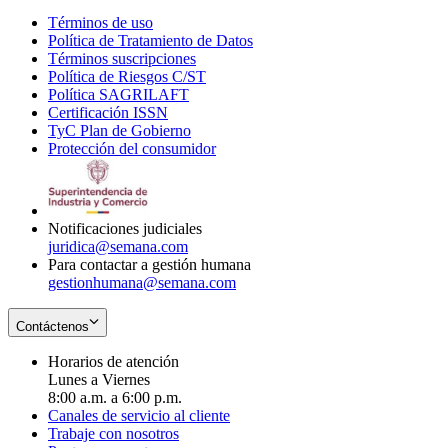
Términos de uso
Opens
Política de Tratamiento de Datos
in
Opens
Términos suscripciones
new
Opens
in
Política de Riesgos C/ST
window
in
Opens
new
Política SAGRILAFT
Opens
new
in
window
Certificación ISSN
Opens
in
window
new
TyC Plan de Gobierno
in
new
Opens
window
Protección del consumidor
new
window
in
Opens
window
new
in
window
new
window
Notificaciones judiciales
juridica@semana.com
Para contactar a gestión humana
gestionhumana@semana.com
Contáctenos
Horarios de atención
Lunes a Viernes
8:00 a.m. a 6:00 p.m.
Canales de servicio al cliente
Trabaje con nosotros