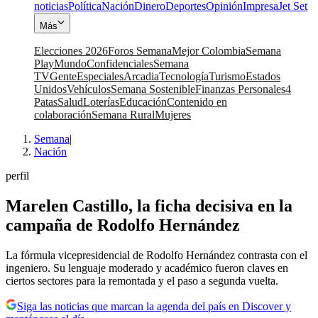
noticias
Política
Nación
Dinero
Deportes
Opinión
Impresa
Jet Set
Más
Elecciones 2026
Foros Semana
Mejor Colombia
Semana
Play
Mundo
Confidenciales
Semana
TV
Gente
Especiales
Arcadia
Tecnología
Turismo
Estados
Unidos
Vehículos
Semana Sostenible
Finanzas Personales
4
Patas
Salud
Loterías
Educación
Contenido en
colaboración
Semana Rural
Mujeres
Semana
|
Nación
perfil
Marelen Castillo, la ficha decisiva en la
campaña de Rodolfo Hernández
La fórmula vicepresidencial de Rodolfo Hernández contrasta con el
ingeniero. Su lenguaje moderado y académico fueron claves en
ciertos sectores para la remontada y el paso a segunda vuelta.
Siga las noticias que marcan la agenda del país en Discover y