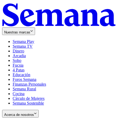
Nuestras marcas
Semana Play
Semana TV
Dinero
Arcadia
Soho
Opens
Fucsia
in
Opens
4 Patas
new
in
Educación
window
new
Foros Semana
window
Finanzas Personales
Semana Rural
Cocina
Círculo de Mujeres
Semana Sostenible
Acerca de nosotros