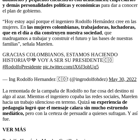
y demás personalidades políticas y económicas
para dar a conocer
el plan de gobierno.
“Hoy estoy aquí porque el ingeniero Rodolfo Hernández cree en las
mujeres. En
las mujeres colombianas, trabajadoras, luchadoras,
que en el día a día construyen nuestra sociedad
, que
madrugamos a trabajar y construir el futuro y las bases de nuestras
familias”, señala Marelen.
GRACIAS COLOMBIANOS, ESTAMOS HACIENDO
HISTORIA💛💙 VOY A SER SU PRESIDENTE🇨🇴
#RodolfoPresidente
pic.twitter.com/iX6J3ohUq5
— Ing Rodolfo Hernandez 🇨🇴! (@ingrodolfohdez)
May 30, 2022
La remontada de la campaña de Rodolfo no fue cosa del destino ni
algo al azar. Mientras el ingeniero copaba las redes sociales, Marelen
hacia un trabajo silencioso en terreno. Quizá
su experiencia de
pedagogía logró que el mensaje calara sin mucho estruendo
mediático,
pero con la certeza de persuadir a quienes sufragan. Y así
fue.
VER MÁS