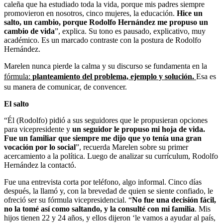
caleña que ha estudiado toda la vida, porque mis padres siempre
promovieron en nosotros, cinco mujeres, la educación.
Hice un
salto, un cambio, porque Rodolfo Hernández me propuso un
cambio de vida
”, explica. Su tono es pausado, explicativo, muy
académico. Es un marcado contraste con la postura de Rodolfo
Hernández.
Marelen nunca pierde la calma y su discurso se fundamenta en la
fórmula:
planteamiento del problema, ejemplo y solución.
Esa es
su manera de comunicar, de convencer.
El salto
“Él (Rodolfo) pidió a sus seguidores que le propusieran opciones
para vicepresidente y
un seguidor le propuso mi hoja de vida.
Fue un familiar que siempre me dijo que yo tenía una gran
vocación por lo social
”, recuerda Marelen sobre su primer
acercamiento a la política. Luego de analizar su currículum, Rodolfo
Hernández la contactó.
Fue una entrevista corta por teléfono, algo informal. Cinco días
después, la llamó y, con la brevedad de quien se siente confiado, le
ofreció ser su fórmula vicepresidencial. “
No fue una decisión fácil,
no la tomé así como saltando, y la consulté con mi familia
. Mis
hijos tienen 22 y 24 años, y ellos dijeron ‘le vamos a ayudar al país,