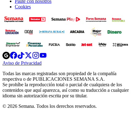
Paute con nosotros
Cookies
Opens
Opens
Opens
Opens
Opens
in
in
in
in
in
Aviso de Privacidad
Opens
new
new
new
new
new
in
window
window
window
window
window
Todas las marcas registradas son propiedad de la compañía
new
respectiva o de PUBLICACIONES SEMANA S.A.
window
Se prohíbe la reproducción total o parcial de cualquiera de los
contenidos que aquí aparezca, así como su traducción a cualquier
idioma sin autorización escrita por su titular.
© 2026 Semana. Todos los derechos reservados.