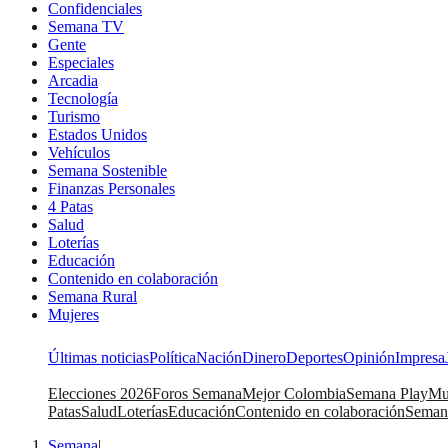
Confidenciales
Semana TV
Gente
Especiales
Arcadia
Tecnología
Turismo
Estados Unidos
Vehículos
Semana Sostenible
Finanzas Personales
4 Patas
Salud
Loterías
Educación
Contenido en colaboración
Semana Rural
Mujeres
Últimas noticias
Política
Nación
Dinero
Deportes
Opinión
Impresa
Elecciones 2026
Foros Semana
Mejor Colombia
Semana Play
Mu
Patas
Salud
Loterías
Educación
Contenido en colaboración
Seman
Semana
|