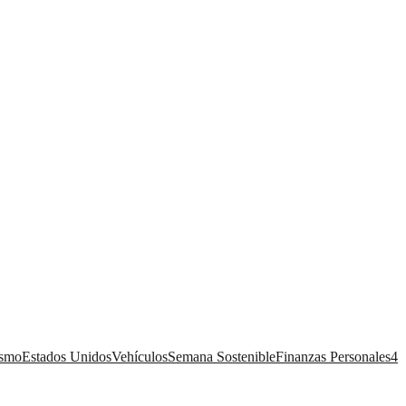
ismo
Estados Unidos
Vehículos
Semana Sostenible
Finanzas Personales
4