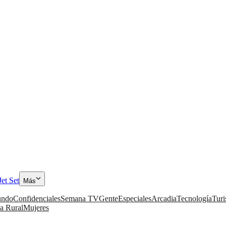
Jet Set
Más
ndo
Confidenciales
Semana TV
Gente
Especiales
Arcadia
Tecnología
Tur
a Rural
Mujeres