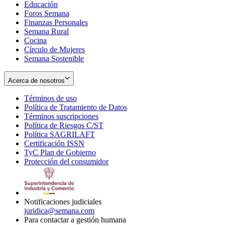
Educación
window
new
Foros Semana
window
Finanzas Personales
Semana Rural
Cocina
Círculo de Mujeres
Semana Sostenible
Acerca de nosotros
Términos de uso
Opens
Política de Tratamiento de Datos
in
Opens
Términos suscripciones
new
Opens
in
Política de Riesgos C/ST
window
in
Opens
new
Política SAGRILAFT
Opens
new
in
window
Certificación ISSN
Opens
in
window
new
TyC Plan de Gobierno
in
new
Opens
window
Protección del consumidor
new
window
in
Opens
window
new
in
window
new
window
Notificaciones judiciales
juridica@semana.com
Para contactar a gestión humana