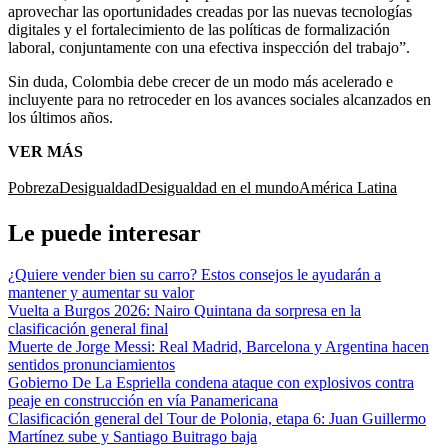
aprovechar las oportunidades creadas por las nuevas tecnologías
digitales y el fortalecimiento de las políticas de formalización
laboral, conjuntamente con una efectiva inspección del trabajo”.
Sin duda, Colombia debe crecer de un modo más acelerado e
incluyente para no retroceder en los avances sociales alcanzados en
los últimos años.
VER MÁS
Pobreza
Desigualdad
Desigualdad en el mundo
América Latina
Le puede interesar
¿Quiere vender bien su carro? Estos consejos le ayudarán a
mantener y aumentar su valor
Vuelta a Burgos 2026: Nairo Quintana da sorpresa en la
clasificación general final
Muerte de Jorge Messi: Real Madrid, Barcelona y Argentina hacen
sentidos pronunciamientos
Gobierno De La Espriella condena ataque con explosivos contra
peaje en construcción en vía Panamericana
Clasificación general del Tour de Polonia, etapa 6: Juan Guillermo
Martínez sube y Santiago Buitrago baja