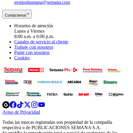
gestionhumana@semana.com
Contáctenos
Horarios de atención
Lunes a Viernes
8:00 a.m. a 6:00 p.m.
Canales de servicio al cliente
Trabaje con nosotros
Paute con nosotros
Cookies
Opens
Opens
Opens
Opens
Opens
in
in
in
in
in
Aviso de Privacidad
Opens
new
new
new
new
new
in
window
window
window
window
window
Todas las marcas registradas son propiedad de la compañía
new
respectiva o de PUBLICACIONES SEMANA S.A.
window
Se prohíbe la reproducción total o parcial de cualquiera de los