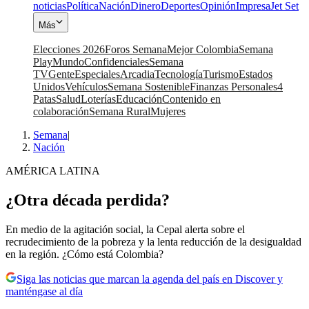
noticias
Política
Nación
Dinero
Deportes
Opinión
Impresa
Jet Set
Más
Elecciones 2026
Foros Semana
Mejor Colombia
Semana
Play
Mundo
Confidenciales
Semana
TV
Gente
Especiales
Arcadia
Tecnología
Turismo
Estados
Unidos
Vehículos
Semana Sostenible
Finanzas Personales
4
Patas
Salud
Loterías
Educación
Contenido en
colaboración
Semana Rural
Mujeres
Semana
|
Nación
AMÉRICA LATINA
¿Otra década perdida?
En medio de la agitación social, la Cepal alerta sobre el
recrudecimiento de la pobreza y la lenta reducción de la desigualdad
en la región. ¿Cómo está Colombia?
Siga las noticias que marcan la agenda del país en Discover y
manténgase al día