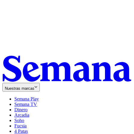
Nuestras marcas
Semana Play
Semana TV
Dinero
Arcadia
Soho
Opens
Fucsia
in
Opens
4 Patas
new
in