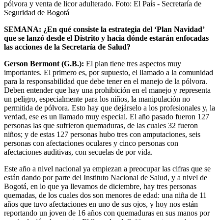
pólvora y venta de licor adulterado.
Foto:
El País - Secretaría de
Seguridad de Bogotá
SEMANA: ¿En qué consiste la estrategia del ‘Plan Navidad’
que se lanzó desde el Distrito y hacia dónde estarán enfocadas
las acciones de la Secretaría de Salud?
Gerson Bermont (G.B.):
El plan tiene tres aspectos muy
importantes. El primero es, por supuesto, el llamado a la comunidad
para la responsabilidad que debe tener en el manejo de la pólvora.
Deben entender que hay una prohibición en el manejo y representa
un peligro, especialmente para los niños, la manipulación no
permitida de pólvora. Esto hay que dejárselo a los profesionales y, la
verdad, ese es un llamado muy especial. El año pasado fueron 127
personas las que sufrieron quemaduras, de las cuales 32 fueron
niños; y de estas 127 personas hubo tres con amputaciones, seis
personas con afectaciones oculares y cinco personas con
afectaciones auditivas, con secuelas de por vida.
Este año a nivel nacional ya empiezan a preocupar las cifras que se
están dando por parte del Instituto Nacional de Salud, y a nivel de
Bogotá, en lo que ya llevamos de diciembre, hay tres personas
quemadas, de los cuales dos son menores de edad: una niña de 11
años que tuvo afectaciones en uno de sus ojos, y hoy nos están
reportando un joven de 16 años con quemaduras en sus manos por