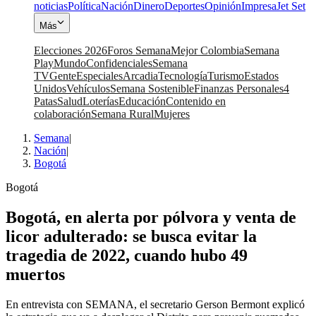
noticias
Política
Nación
Dinero
Deportes
Opinión
Impresa
Jet Set
Más
Elecciones 2026
Foros Semana
Mejor Colombia
Semana
Play
Mundo
Confidenciales
Semana
TV
Gente
Especiales
Arcadia
Tecnología
Turismo
Estados
Unidos
Vehículos
Semana Sostenible
Finanzas Personales
4
Patas
Salud
Loterías
Educación
Contenido en
colaboración
Semana Rural
Mujeres
Semana
|
Nación
|
Bogotá
Bogotá
Bogotá, en alerta por pólvora y venta de
licor adulterado: se busca evitar la
tragedia de 2022, cuando hubo 49
muertos
En entrevista con SEMANA, el secretario Gerson Bermont explicó