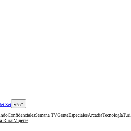
Jet Set
Más
ndo
Confidenciales
Semana TV
Gente
Especiales
Arcadia
Tecnología
Tur
a Rural
Mujeres