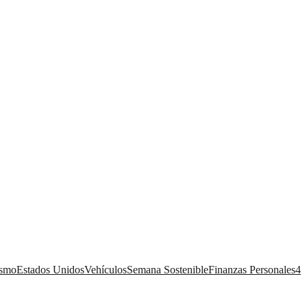
ismo
Estados Unidos
Vehículos
Semana Sostenible
Finanzas Personales
4