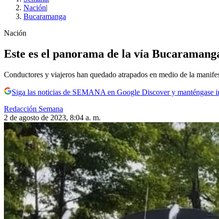
Nación
|
Bucaramanga
Nación
Este es el panorama de la vía Bucaramang
Conductores y viajeros han quedado atrapados en medio de la manifes
Siga las noticias de SEMANA en Google Discover y manténgase 
Redacción Semana
2 de agosto de 2023, 8:04 a. m.