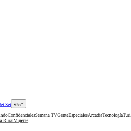
Jet Set
Más
ndo
Confidenciales
Semana TV
Gente
Especiales
Arcadia
Tecnología
Tur
a Rural
Mujeres