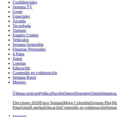
Confidenciales
Semana TV
Gente
Especiales
Arcadia
Tecnología
Turismo
Estados Unidos
Vehículos
Semana Sostenible
Finanzas Personales
4 Patas
Salud
Loterías
Educación
Contenido en colaboración
Semana Rural
Mujeres
Últimas noticias
Política
Nación
Dinero
Deportes
Opinión
Impresa
Elecciones 2026
Foros Semana
Mejor Colombia
Semana Play
Mu
Patas
Salud
Loterías
Educación
Contenido en colaboración
Seman
Semana
|