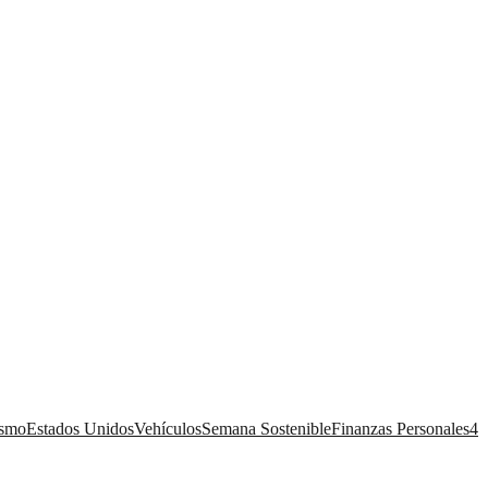
ismo
Estados Unidos
Vehículos
Semana Sostenible
Finanzas Personales
4