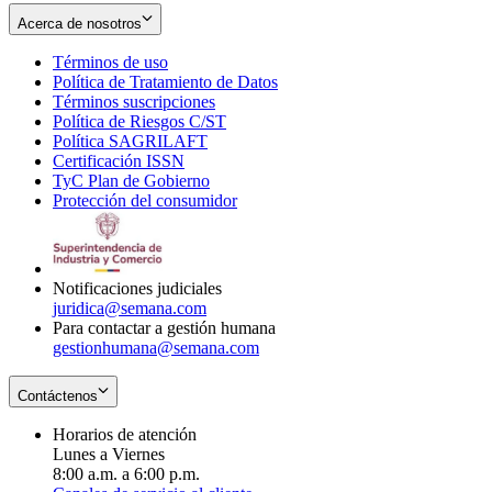
Acerca de nosotros
Términos de uso
Opens
Política de Tratamiento de Datos
in
Opens
Términos suscripciones
new
Opens
in
Política de Riesgos C/ST
window
in
Opens
new
Política SAGRILAFT
Opens
new
in
window
Certificación ISSN
Opens
in
window
new
TyC Plan de Gobierno
in
new
Opens
window
Protección del consumidor
new
window
in
Opens
window
new
in
window
new
window
Notificaciones judiciales
juridica@semana.com
Para contactar a gestión humana
gestionhumana@semana.com
Contáctenos
Horarios de atención
Lunes a Viernes
8:00 a.m. a 6:00 p.m.