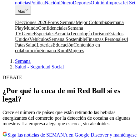
noticias
Política
Nación
Dinero
Deportes
Opinión
Impresa
Jet Set
Más
Elecciones 2026
Foros Semana
Mejor Colombia
Semana
Play
Mundo
Confidenciales
Semana
TV
Gente
Especiales
Arcadia
Tecnología
Turismo
Estados
Unidos
Vehículos
Semana Sostenible
Finanzas Personales
4
Patas
Salud
Loterías
Educación
Contenido en
colaboración
Semana Rural
Mujeres
Semana
|
Salud - Seguridad Social
DEBATE
¿Por qué la coca de mi Red Bull sí es
legal?
Crece el número de países que están retirando las bebidas
energizantes del comercio por la detección de cocaína en algunas
muestras. La empresa alega que es coca, sin alcaloides...
Siga las noticias de SEMANA en Google Discover y manténgase