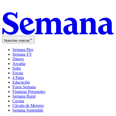
Nuestras marcas
Semana Play
Semana TV
Dinero
Arcadia
Soho
Opens
Fucsia
in
Opens
4 Patas
new
in
Educación
window
new
Foros Semana
window
Finanzas Personales
Semana Rural
Cocina
Círculo de Mujeres
Semana Sostenible