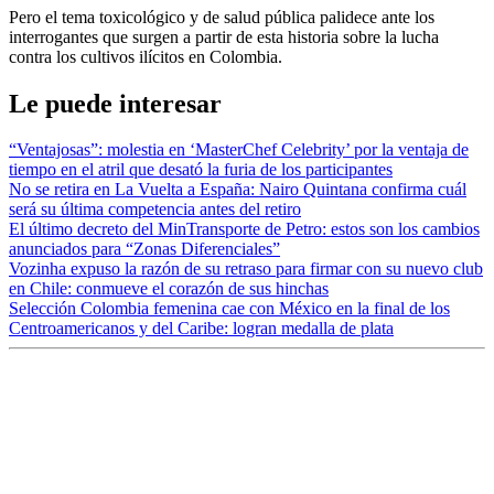
Pero el tema toxicológico y de salud pública palidece ante los
interrogantes que surgen a partir de esta historia sobre la lucha
contra los cultivos ilícitos en Colombia.
Le puede interesar
“Ventajosas”: molestia en ‘MasterChef Celebrity’ por la ventaja de
tiempo en el atril que desató la furia de los participantes
No se retira en La Vuelta a España: Nairo Quintana confirma cuál
será su última competencia antes del retiro
El último decreto del MinTransporte de Petro: estos son los cambios
anunciados para “Zonas Diferenciales”
Vozinha expuso la razón de su retraso para firmar con su nuevo club
en Chile: conmueve el corazón de sus hinchas
Selección Colombia femenina cae con México en la final de los
Centroamericanos y del Caribe: logran medalla de plata