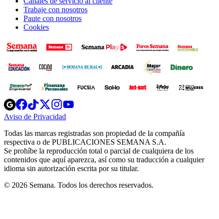
Canales de servicio al cliente
Trabaje con nosotros
Paute con nosotros
Cookies
Opens
Opens
Opens
Opens
Opens
in
in
in
in
in
Aviso de Privacidad
Opens
new
new
new
new
new
in
window
window
window
window
window
Todas las marcas registradas son propiedad de la compañía
new
respectiva o de PUBLICACIONES SEMANA S.A.
window
Se prohíbe la reproducción total o parcial de cualquiera de los
contenidos que aquí aparezca, así como su traducción a cualquier
idioma sin autorización escrita por su titular.
© 2026 Semana. Todos los derechos reservados.