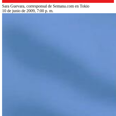
Sara Guevara, corresponsal de Semana.com en Tokio
10 de junio de 2009, 7:00 p. m.