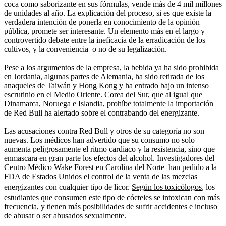
coca como saborizante en sus fórmulas, vende más de 4 mil millones
de unidades al año. La explicación del proceso, si es que existe la
verdadera intención de ponerla en conocimiento de la opinión
pública, promete ser interesante. Un elemento más en el largo y
controvertido debate entre la ineficacia de la erradicación de los
cultivos, y la conveniencia o no de su legalización.
Pese a los argumentos de la empresa, la bebida ya ha sido prohibida
en Jordania, algunas partes de Alemania, ha sido retirada de los
anaqueles de Taiwán y Hong Kong y ha entrado bajo un intenso
escrutinio en el Medio Oriente. Corea del Sur, que al igual que
Dinamarca, Noruega e Islandia, prohíbe totalmente la importación
de Red Bull ha alertado sobre el contrabando del energizante.
Las acusaciones contra Red Bull y otros de su categoría no son
nuevas. Los médicos han advertido que su consumo no solo
aumenta peligrosamente el ritmo cardiaco y la resistencia, sino que
enmascara en gran parte los efectos del alcohol. Investigadores del
Centro Médico Wake Forest en Carolina del Norte han pedido a la
FDA de Estados Unidos el control de la venta de las mezclas
energizantes con cualquier tipo de licor.
Según los toxicólogos
, los
estudiantes que consumen este tipo de cócteles se intoxican con más
frecuencia, y tienen más posibilidades de sufrir accidentes e incluso
de abusar o ser abusados sexualmente.