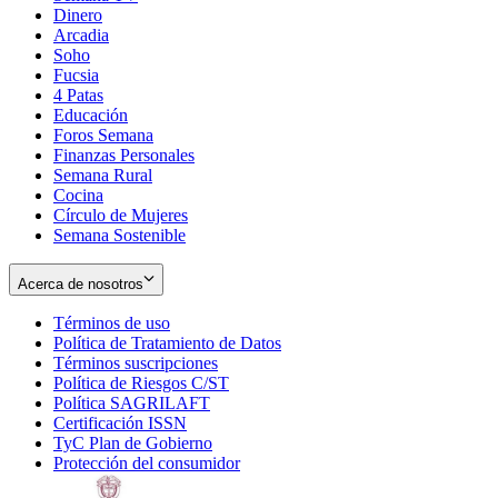
Dinero
Arcadia
Soho
Opens
Fucsia
in
Opens
4 Patas
new
in
Educación
window
new
Foros Semana
window
Finanzas Personales
Semana Rural
Cocina
Círculo de Mujeres
Semana Sostenible
Acerca de nosotros
Términos de uso
Opens
Política de Tratamiento de Datos
in
Opens
Términos suscripciones
new
Opens
in
Política de Riesgos C/ST
window
in
Opens
new
Política SAGRILAFT
Opens
new
in
window
Certificación ISSN
Opens
in
window
new
TyC Plan de Gobierno
in
new
Opens
window
Protección del consumidor
new
window
in
Opens
window
new
in