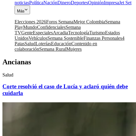
noticias
Política
Nación
Dinero
Deportes
Opinión
Impresa
Jet Set
Más
Elecciones 2026
Foros Semana
Mejor Colombia
Semana
Play
Mundo
Confidenciales
Semana
TV
Gente
Especiales
Arcadia
Tecnología
Turismo
Estados
Unidos
Vehículos
Semana Sostenible
Finanzas Personales
4
Patas
Salud
Loterías
Educación
Contenido en
colaboración
Semana Rural
Mujeres
Ancianas
Salud
Corte resolvió el caso de Lucía y aclaró quién debe
cuidarla