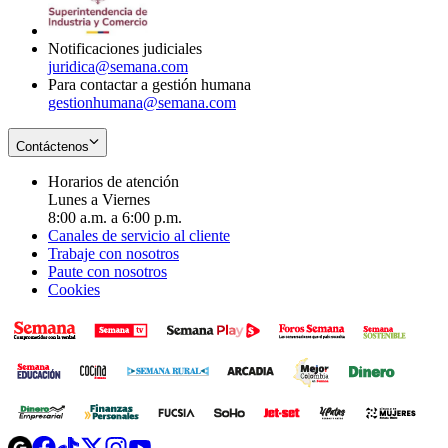
window
new
window
Notificaciones judiciales
juridica@semana.com
Para contactar a gestión humana
gestionhumana@semana.com
Contáctenos
Horarios de atención
Lunes a Viernes
8:00 a.m. a 6:00 p.m.
Canales de servicio al cliente
Trabaje con nosotros
Paute con nosotros
Cookies
Opens
Opens
Opens
Opens
Opens