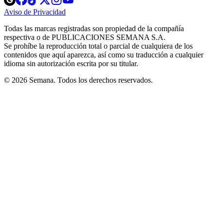
in
in
in
in
in
Aviso de Privacidad
Opens
new
new
new
new
new
in
window
window
window
window
window
Todas las marcas registradas son propiedad de la compañía
new
respectiva o de PUBLICACIONES SEMANA S.A.
window
Se prohíbe la reproducción total o parcial de cualquiera de los
contenidos que aquí aparezca, así como su traducción a cualquier
idioma sin autorización escrita por su titular.
© 2026 Semana. Todos los derechos reservados.