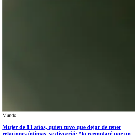
Mundo
Mujer de 83 años, quien tuvo que dejar de tener
relaciones íntimas, se divorció: “lo reemplacé por un